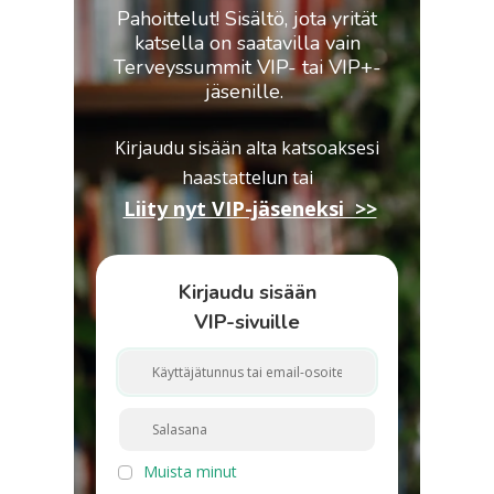
Pahoittelut! Sisältö, jota yrität
katsella on saatavilla vain
Terveyssummit VIP- tai VIP+-
jäsenille.
Kirjaudu sisään alta katsoaksesi
haastattelun
tai
Liity nyt VIP-jäseneksi >>
Kirjaudu sisään
VIP-sivuille
Muista minut