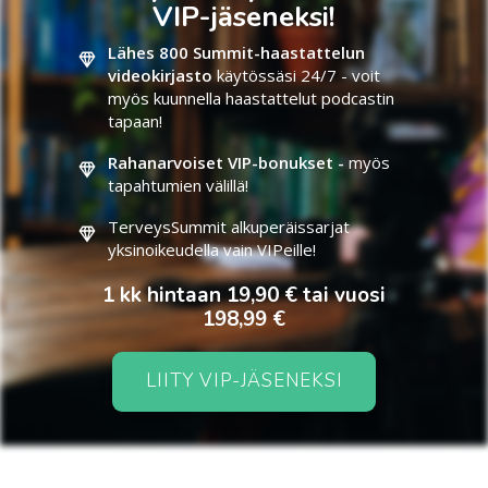
VIP-jäseneksi!
Lähes 800 Summit-haastattelun
videokirjasto
käytössäsi 24/7 - voit
myös kuunnella haastattelut podcastin
tapaan!
Rahanarvoiset VIP-bonukset -
myös
tapahtumien välillä!
TerveysSummit alkuperäissarjat
yksinoikeudella vain VIPeille!
1 kk hintaan 19,90 € tai vuosi
198,99 €
LIITY VIP-JÄSENEKSI