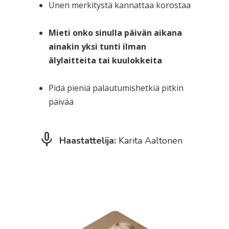
Unen merkitystä kannattaa korostaa
Mieti onko sinulla päivän aikana
ainakin yksi tunti ilman
älylaitteita tai kuulokkeita
Pidä pieniä palautumishetkiä pitkin
päivää
Haastattelija:
Karita Aaltonen