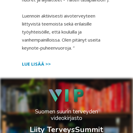
Luennoin aktiivisesti aivoterveyteen
liittyvistä teemoista sekä erilaisille
työyhteisöille, että kouluilla ja
vanhempainilloissa. Olen pitänyt useita
keynote-puheenvuoroja. ”
LUE LISÄÄ >>
Suomen suurin terveyden
videokirjasto
Liity TerveysSummit