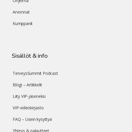
Ohjelma
Arvonnat
Kumppanit
Sisällöt & info
TerveysSummit Podcast
Blogi – Artikkelit
Liity VIP-jäseneksi
VIP-videokirjasto
FAQ – Usein kysyttyä
Yhteys & palautteet