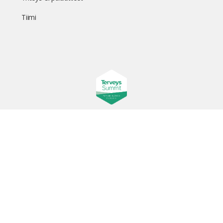
Tiimi
Suomen suurin terveystapahtuma netissä
© 2026 - TerveysSummit | Biomed Oy
Menu
Tietosuojaseloste
Tilausehdot
Items
Kurkkaa tapahtuman kulisseihin ja seuraa meitä somessa
@terveyssummit #terveyssummit