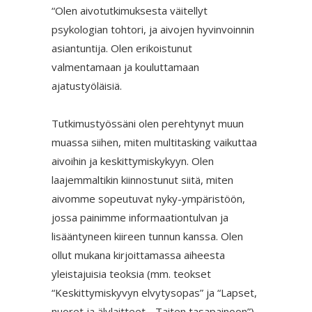
“Olen aivotutkimuksesta väitellyt
psykologian tohtori, ja aivojen hyvinvoinnin
asiantuntija. Olen erikoistunut
valmentamaan ja kouluttamaan
ajatustyöläisiä.
Tutkimustyössäni olen perehtynyt muun
muassa siihen, miten multitasking vaikuttaa
aivoihin ja keskittymiskykyyn. Olen
laajemmaltikin kiinnostunut siitä, miten
aivomme sopeutuvat nyky-ympäristöön,
jossa painimme informaationtulvan ja
lisääntyneen kiireen tunnun kanssa. Olen
ollut mukana kirjoittamassa aiheesta
yleistajuisia teoksia (mm. teokset
“Keskittymiskyvyn elvytysopas” ja “Lapset,
nuoret ja älylaitteet - Taiten tasapainoon”).