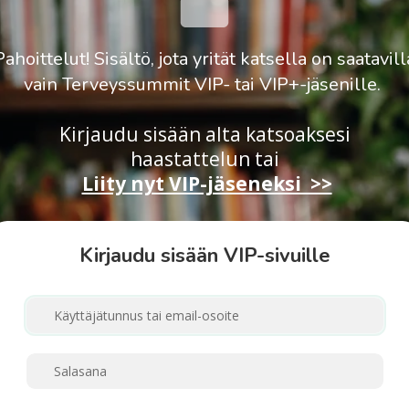
Pahoittelut! Sisältö, jota yrität katsella on saatavill
vain Terveyssummit VIP- tai VIP+-jäsenille.
Kirjaudu sisään alta katsoaksesi
haastattelun
tai
Liity nyt VIP-jäseneksi >>
Kirjaudu sisään VIP-sivuille