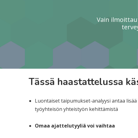
Vain ilmoitta
terve
Tässä haastattelussa käs
Luontaiset taipumukset-analyysi antaa lisä
työyhteisön yhteistyön kehittämistä
Omaa ajattelutyyliä voi vaihtaa