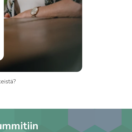
keistä?
ummitiin