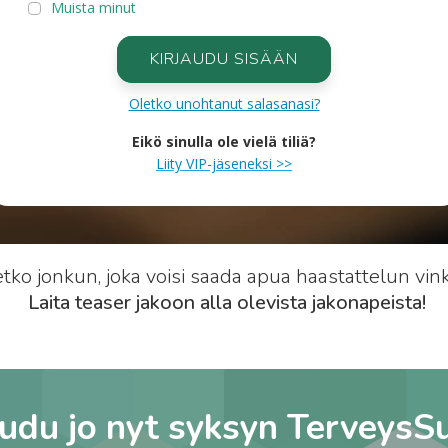
Muista minut
KIRJAUDU SISÄÄN
Oletko unohtanut salasanasi?
Eikö sinulla ole vielä tiliä?
Liity VIP-jäseneksi >>
ko jonkun, joka voisi saada apua haastattelun vin
Laita teaser jakoon alla olevista jakonapeista!
audu jo nyt syksyn TerveysS