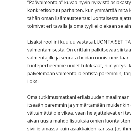
”Päävalmentaja” kuvaa hyvin nykyistä asiakasty
konkretisoituu parhaiten, kun ymmärtää mitä ko
tähän oman lisämausteensa: luontaisesta ajattel
toimivat eri tavalla ja oma tyyli ei olekaan se a
Lisäksi rooliini kuuluu vastata LUONTAISET T
valmentamisesta. On erittäin palkitsevaa siir
valmentajille ja seurata heidän onnistumistaan
tuoteperheemme uudet tulokkaat, niin yritys- 
palvelemaan valmentajia entistä paremmin, tarj
iloksi.
Oma tutkimusmatkani erilaisuuden maailmaan o
itseään paremmin ja ymmärtämään muidenkin erila
välttämättä ole vikaa, vaan he ajattelevat eri
aivan uusia mahdollisuuksia omien luontaiste
siviilielämässä kuin asiakkaiden kanssa. Jos 