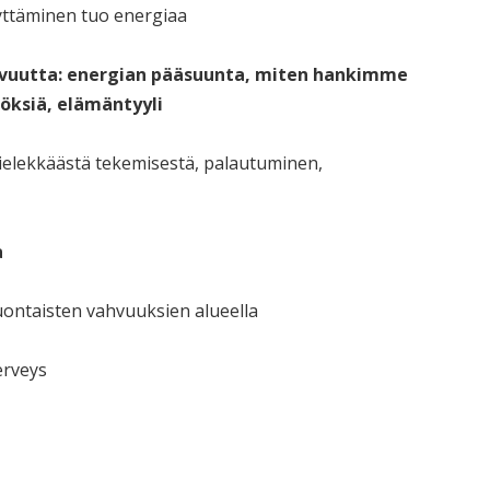
yttäminen tuo energiaa
tovuutta: energian pääsuunta, miten hankimme
ksiä, elämäntyyli
ielekkäästä tekemisestä, palautuminen,
a
ontaisten vahvuuksien alueella
erveys