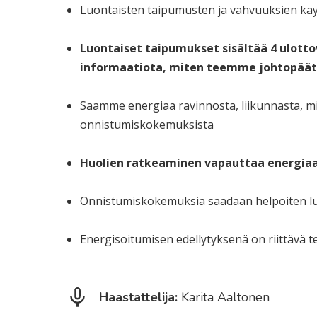
Luontaisten taipumusten ja vahvuuksien kä
Luontaiset taipumukset sisältää 4 ulot
informaatiota, miten teemme johtopäätö
Saamme energiaa ravinnosta, liikunnasta, m
onnistumiskokemuksista
Huolien ratkeaminen vapauttaa energia
Onnistumiskokemuksia saadaan helpoiten lu
Energisoitumisen edellytyksenä on riittävä t
Haastattelija:
Karita Aaltonen