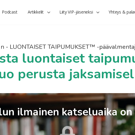
Podcast
Artikkelit
Liity VIP-jäseneksi
Yhteys & pala
lin - LUONTAISET TAIPUMUKSET™ -päävalmentaj
sta luontaiset taipum
luo perusta jaksamisel
un ilmainen katseluaika on