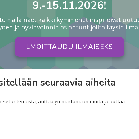
9.-15.11.2026!
utumalla näet kaikki kymmenet inspiroivat uutu
yden ja hyvinvoinnin asiantuntijoilta täysin ilmai
ILMOITTAUDU ILMAISEKSI
itellään seuraavia aiheita
ä itsetuntemusta, auttaa ymmärtämään muita ja auttaa