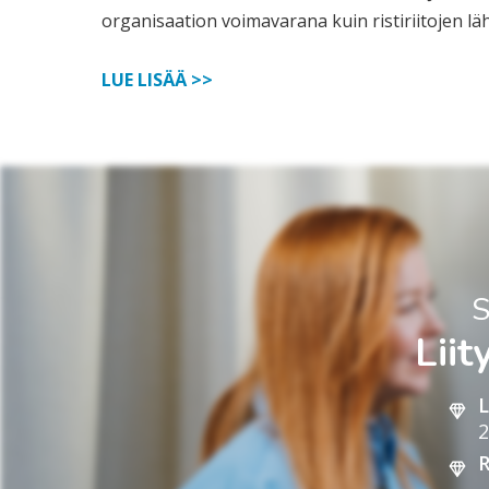
organisaation voimavarana kuin ristiriitojen läht
LUE LISÄÄ >>
S
Lii
L
2
R