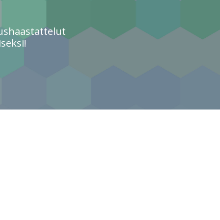
ushaastattelut
seksi!