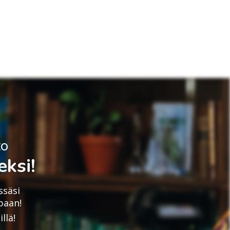
to
ksi!
ssäsi
paan!
llä!