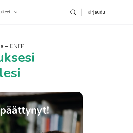
utteet
Kirjaudu
a – ENFP
uksesi
lesi
 päättynyt!