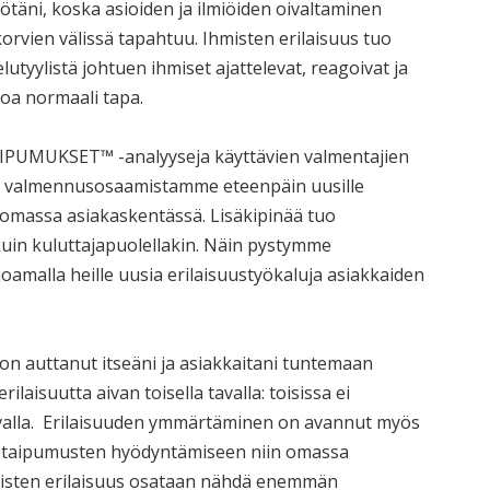
ötäni, koska asioiden ja ilmiöiden oivaltaminen
rvien välissä tapahtuu. Ihmisten erilaisuus tuo
utyylistä johtuen ihmiset ajattelevat, reagoivat ja
inoa normaali tapa.
AIPUMUKSET™ -analyyseja käyttävien valmentajien
tää valmennusosaamistamme eteenpäin uusille
 omassa asiakaskentässä. Lisäkipinää tuo
kuin kuluttajapuolellakin. Näin pystymme
oamalla heille uusia erilaisuustyökaluja asiakkaiden
n auttanut itseäni ja asiakkaitani tuntemaan
isuutta aivan toisella tavalla: toisissa ei
 tavalla. Erilaisuuden ymmärtäminen on avannut myös
n taipumusten hyödyntämiseen niin omassa
ihmisten erilaisuus osataan nähdä enemmän