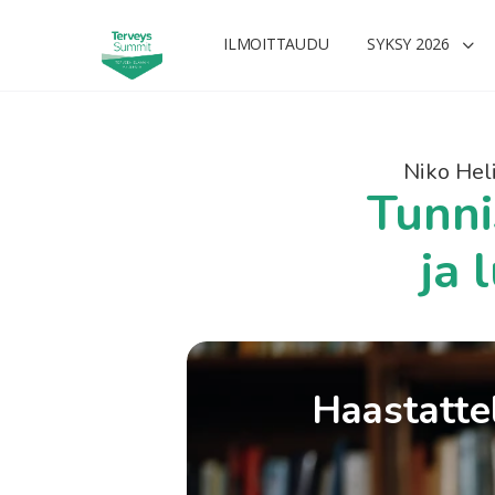
ILMOITTAUDU
SYKSY 2026
Niko He
Tunni
ja 
Haastattel