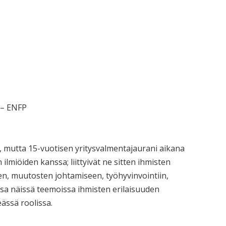
– ENFP
, mutta 15-vuotisen yritysvalmentajaurani aikana
 ilmiöiden kanssa; liittyivät ne sitten ihmisten
een, muutosten johtamiseen, työhyvinvointiin,
issa näissä teemoissa ihmisten erilaisuuden
ässä roolissa.