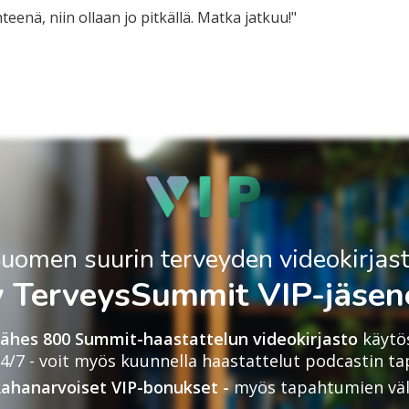
eenä, niin ollaan jo pitkällä. Matka jatkuu!"
uomen suurin terveyden videokirjas
ty TerveysSummit VIP-jäsene
ähes 800 Summit-haastattelun videokirjasto
käytö
4/7 - voit myös kuunnella haastattelut podcastin ta
ahanarvoiset VIP-bonukset -
myös tapahtumien väli