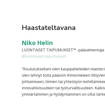
Haastateltavana
Niko Helin
LUONTAISET TAIPUMUKSET™ -päävalmentaja 
@luontaiset.taipumukset
"Koulutukseltani olen kauppatieteiden maisteri
olen tehnyt töitä pääosin ihmismieleen liittyvien
johtamiseen, tiimien tai yhteistyön kehittämis
innovatiivisuuteen tai työturvallisuuteen. Kaik
ymmärtäminen ja hyödyntäminen on ollut tärke