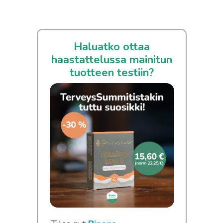
Haluatko ottaa
haastattelussa mainitun
tuotteen testiin?