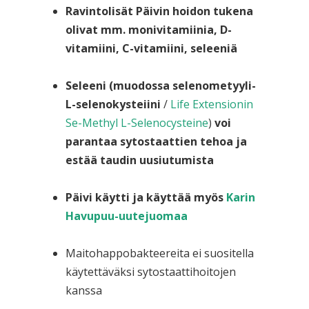
Ravintolisät Päivin hoidon tukena
olivat mm. monivitamiinia, D-
vitamiini, C-vitamiini, seleeniä
Seleeni (muodossa selenometyyli-
L-selenokysteiini
/
Life Extensionin
Se-Methyl L-Selenocysteine
)
voi
parantaa sytostaattien tehoa ja
estää taudin uusiutumista
Päivi käytti ja käyttää myös
Karin
Havupuu-uutejuomaa
Maitohappobakteereita ei suositella
käytettäväksi sytostaattihoitojen
kanssa