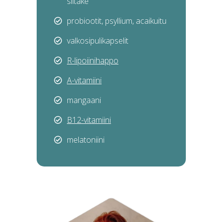
siitake
probiootit, psyllium, acaikuitu
valkosipulikapselit
R-lipo
iinihappo
A-vita
miini
mangaani
B12
-vitamiini
melatoniini