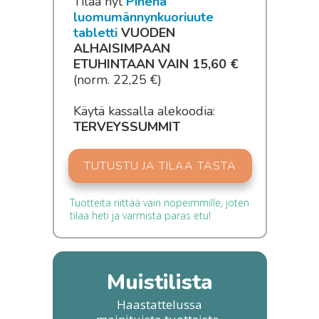
Tilaa nyt
Pi
nena
luomumännynkuoriuute
tabletti
VUODEN
ALHAISIMPAAN
ETUHINTAAN VAIN 15,60 €
(norm. 22,25 €)
Käytä kassalla alekoodia:
TERVEYSSUMMIT
TUTUSTU JA TILAA TÄSTÄ
Tuotteita riittää vain nopeimmille, joten
tilaa heti ja varmista paras etu!
Muistilista
Haastattelussa