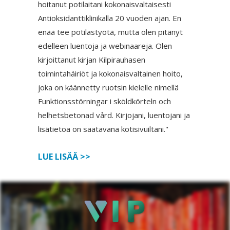
hoitanut potilaitani kokonaisvaltaisesti
Antioksidanttiklinikalla 20 vuoden ajan. En
enää tee potilastyötä, mutta olen pitänyt
edelleen luentoja ja webinaareja. Olen
kirjoittanut kirjan Kilpirauhasen
toimintahäiriöt ja kokonaisvaltainen hoito,
joka on käännetty ruotsin kielelle nimellä
Funktionsstörningar i sköldkörteln och
helhetsbetonad vård. Kirjojani, luentojani ja
lisätietoa on saatavana kotisivuiltani."
LUE LISÄÄ >>