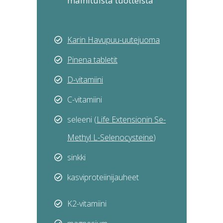
mainituista tuotteista
Karin Havupuu-uutejuoma
Pinena tabletit
D-vitamiini
C-vitamiini
seleeni (
Life Extensionin Se-
Methyl L-Selenocysteine
)
sinkki
kasviproteiinijauheet
K2-vitamiini