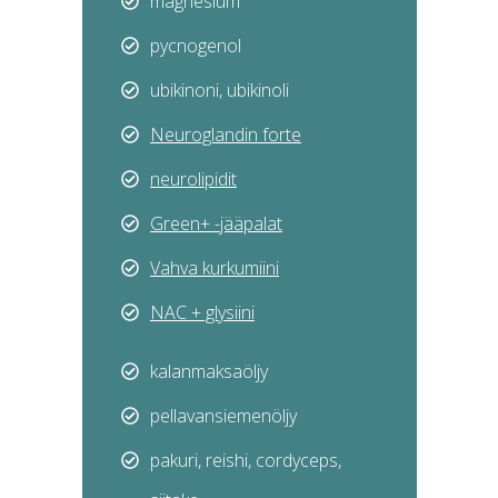
magnesium
pycnogenol
ubikinoni, ubikinoli
Neu
roglandin forte
ne
urolipidit
Green
+ -jääpalat
Vahv
a kurkumiini
NAC
+ glysiini
kalanmaksaöljy
pellavansiemenöljy
pakuri, reishi, cordyceps,