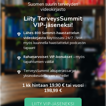
Suomen suurin terveyden
videokirjasto
Liity TerveysSummit
VIP-jäseneksi!
Lähes 800 Summit-haastattelun
videokirjasto
käytössäsi 24/7 - voit
myös kuunnella haastattelut podcastin
tapaan!
Rahanarvoiset VIP-bonukset -
myös
tapahtumien välillä!
TerveysSummit alkuperäissarjat
yksinoikeudella vain VIPeille!
1 kk hintaan 19,90 € tai vuosi
198,99 €
LIITY VIP-JÄSENEKSI