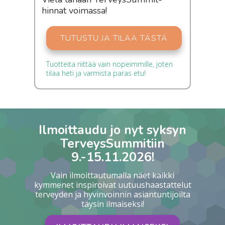
hinnat voimassa!
TUTUSTU JA TILAA TÄSTÄ
Tuotteita riittää vain nopeimmille, joten
tilaa heti ja varmista paras etu!
Ilmoittaudu jo nyt syksyn
TerveysSummitiin
9.-15.11.2026!
Vain ilmoittautumalla näet kaikki
kymmenet inspiroivat uutuushaastattelut
terveyden ja hyvinvoinnin asiantuntijoilta
täysin ilmaiseksi!