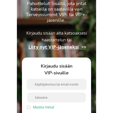
Pahoittelut! Sisältö, jota yrität
katsella on saatavilla vain
Terveyssummit VIP- tai VIP+-
jäsenille.
Kirjaudu sisään alta katsoaksesi
haastattelun
tai
Liity nyt VIP-jäseneksi >>
Kirjaudu sisään
VIP-sivuille
Muista minut