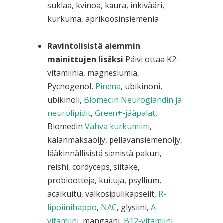
suklaa, kvinoa, kaura, inkivääri,
kurkuma, aprikoosinsiemeniä
Ravintolisistä aiemmin
mainittujen lisäksi
Päivi ottaa K2-
vitamiinia, magnesiumia,
Pycnogenol,
Pinena
, ubikinoni,
ubikinoli,
Biomedin Neuroglandin ja
neurolipidit
,
Green+-jääpalat
,
Biomedin
Vahva kurkumiini
,
kalanmaksaöljy, pellavansiemenöljy,
lääkinnällisistä sienistä pakuri,
reishi, cordyceps, siitake,
probiootteja, kuituja, psyllium,
acaikuitu, valkosipulikapselit,
R-
lipoiinihappo
,
NAC
, glysiini,
A-
vitamiini
, mangaani,
B12-vitamiini
,