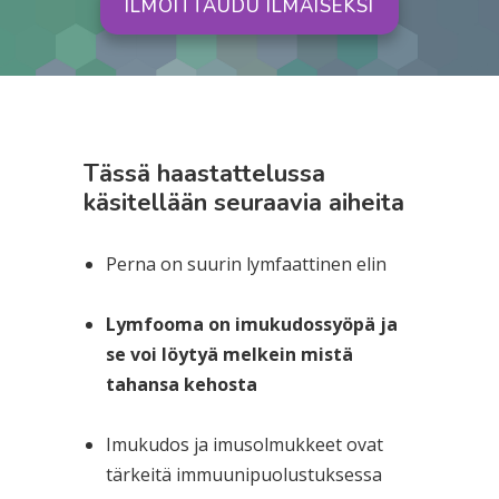
ILMOITTAUDU ILMAISEKSI
Tässä haastattelussa
käsitellään seuraavia aiheita
Perna on suurin lymfaattinen elin
Lymfooma on imukudossyöpä ja
se voi löytyä melkein mistä
tahansa kehosta
Imukudos ja imusolmukkeet ovat
tärkeitä immuunipuolustuksessa