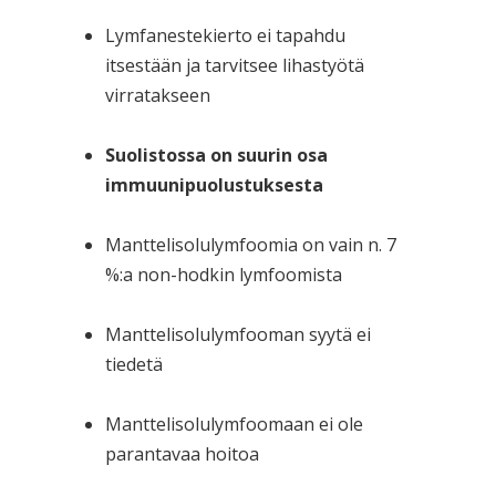
Lymfanestekierto ei tapahdu
itsestään ja tarvitsee lihastyötä
virratakseen
Suolistossa on suurin osa
immuunipuolustuksesta
Manttelisolulymfoomia on vain n. 7
%:a non-hodkin lymfoomista
Manttelisolulymfooman syytä ei
tiedetä
Manttelisolulymfoomaan ei ole
parantavaa hoitoa