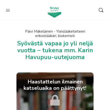
Päivi Mäkeläinen - Yleislääketieteen
erikoislääkäri, biokemisti
Syövästä vapaa jo yli neljä
vuotta – tukena mm. Karin
Havupuu-uutejuoma
Haastattelun ilmainen
katseluaika on päättynyt!