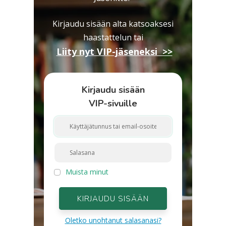
Kirjaudu sisään alta katsoaksesi
haastattelun
tai
Liity nyt VIP-jäseneksi >>
Kirjaudu sisään
VIP-sivuille
Muista minut
KIRJAUDU SISÄÄN
Oletko unohtanut salasanasi?