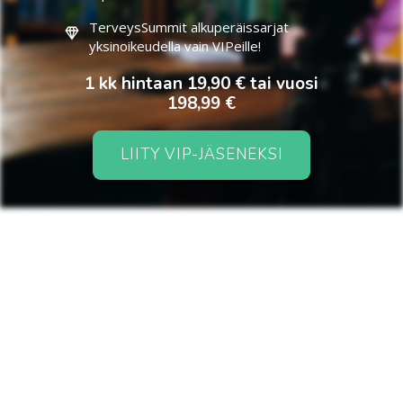
TerveysSummit alkuperäissarjat
yksinoikeudella vain VIPeille!
1 kk hintaan 19,90 € tai vuosi
198,99 €
LIITY VIP-JÄSENEKSI