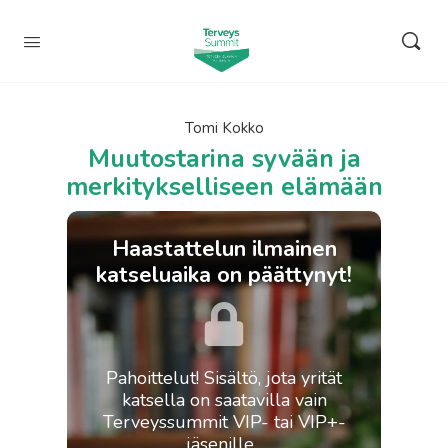
Tomi Kokko
Muutostarina syvään ja
merkitykselliseen elämään
Haastattelun ilmainen
katseluaika on päättynyt!
Pahoittelut! Sisältö, jota yrität
katsella on saatavilla vain
Terveyssummit VIP- tai VIP+-
jäsenille.