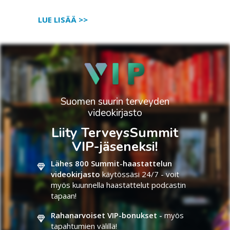
LUE LISÄÄ >>
Suomen suurin terveyden
videokirjasto
Liity TerveysSummit
VIP-jäseneksi!
Lähes 800 Summit-haastattelun
videokirjasto
käytössäsi 24/7 - voit
myös kuunnella haastattelut podcastin
tapaan!
Rahanarvoiset VIP-bonukset -
myös
tapahtumien välillä!