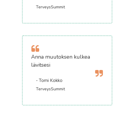
TerveysSummit
Anna muutoksen kulkea
lävitsesi
- Tomi Kokko
TerveysSummit