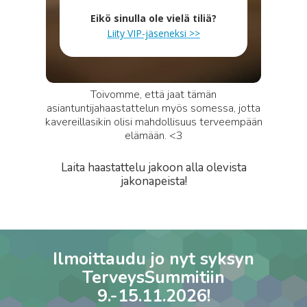
Eikö sinulla ole vielä tiliä?
Liity VIP-jäseneksi >>
Toivomme, että jaat tämän
asiantuntijahaastattelun myös somessa, jotta
kavereillasikin olisi mahdollisuus terveempään
elämään. <3
Laita haastattelu jakoon alla olevista
jakonapeista!
Ilmoittaudu jo nyt syksyn
TerveysSummitiin
9.-15.11.2026!