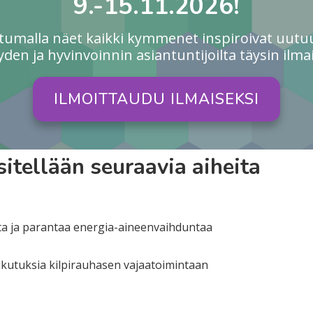
9.-15.11.2026!
utumalla näet kaikki kymmenet inspiroivat uutu
yden ja hyvinvoinnin asiantuntijoilta täysin ilmai
ILMOITTAUDU ILMAISEKSI
itellään seuraavia aiheita
ta ja parantaa energia-aineenvaihduntaa
ikutuksia kilpirauhasen vajaatoimintaan