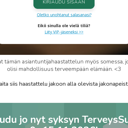
KIRJAUDU SISÄÄN
Oletko unohtanut salasanasi?
Eikö sinulla ole vielä tiliä?
Liity VIP-jäseneksi >>
at tämän asiantuntijahaastattelun myös somessa, jot
olisi mahdollisuus terveempään elämään. <3
aita siis haastattelu jakoon alla olevista jakonapeist
audu jo nyt syksyn TerveysS