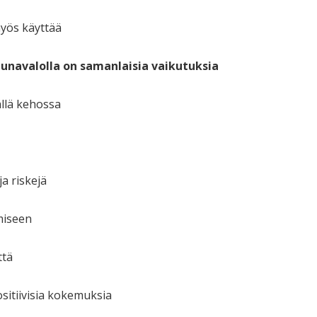
yös käyttää
apunavalolla on samanlaisia vaikutuksia
llä kehossa
a riskejä
miseen
ttä
sitiivisia kokemuksia