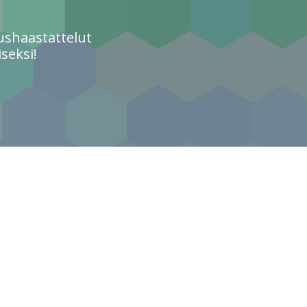
ushaastattelut
seksi!