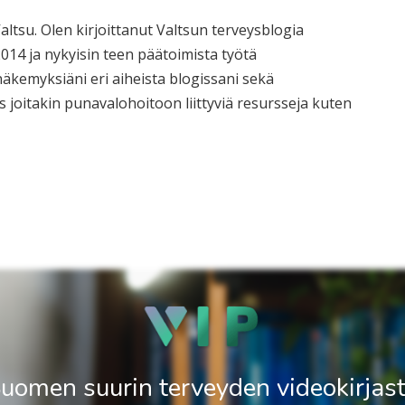
altsu. Olen kirjoittanut Valtsun terveysblogia
14 ja nykyisin teen päätoimista työtä
äkemyksiäni eri aiheista blogissani sekä
s joitakin punavalohoitoon liittyviä resursseja kuten
uomen suurin terveyden videokirjas