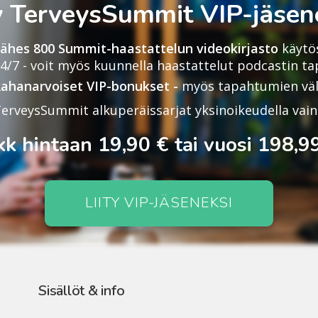
ty TerveysSummit VIP-jäsene
ähes 800 Summit-haastattelun videokirjasto
käytö
4/7 - voit myös kuunnella haastattelut podcastin ta
ahanarvoiset VIP-bonukset -
myös tapahtumien väli
erveysSummit alkuperäissarjat yksinoikeudella vain 
kk hintaan 19,90 € tai vuosi 198,9
LIITY VIP-JÄSENEKSI
Sisällöt & info