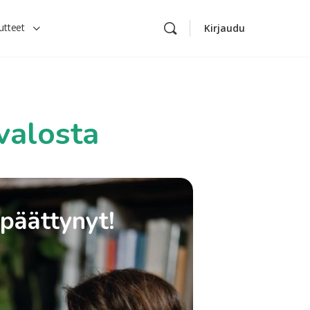
utteet
Kirjaudu
valosta
 päättynyt!