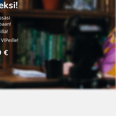
ksi!
ssäsi
paan!
llä!
VIPeille!
9 €