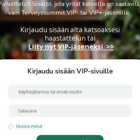
Pahoittelut! Sisältö, jota yrität katsella on saatavill
vain Terveyssummit VIP- tai VIP+-jäsenille.
Kirjaudu sisään alta katsoaksesi
haastattelun
tai
Liity nyt VIP-jäseneksi >>
Kirjaudu sisään VIP-sivuille
Muista minut