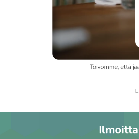
Toivomme, että ja
L
Ilmoitt