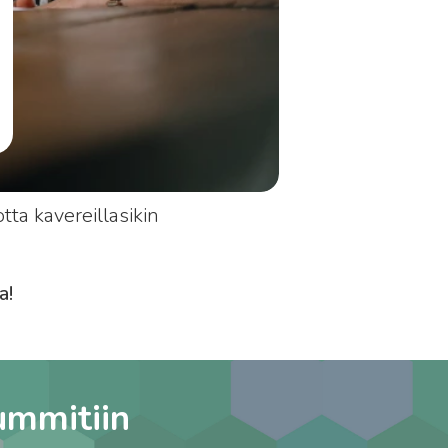
ta kavereillasikin
a!
ummitiin