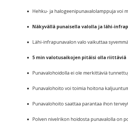
Hehku- ja halogeenipunavalolamppuja voi m
Näkyvällä punaisella valolla ja lähi-infr
Lähi-infrapunavalon valo vaikuttaa syvemmä
5 min valotusaikojen pitäisi olla riittäviä
Punavalohoidolla ei ole merkittäviä tunnettuj
Punavalohoito voi toimia hoitona kaljuuntu
Punavalohoito saattaa parantaa ihon tervey
Polven nivelrikon hoidosta punavalolla on po