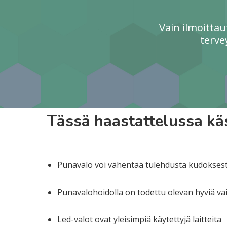
Vain ilmoitta
terve
Tässä haastattelussa käs
Punavalo voi vähentää tulehdusta kudokses
Punavalohoidolla on todettu olevan hyviä va
Led-valot ovat yleisimpiä käytettyjä laitteita