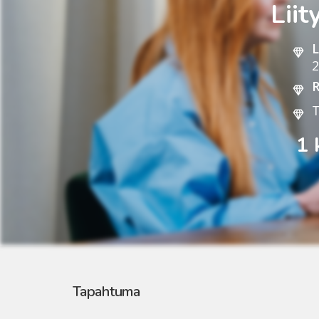
Lii
L
2
R
T
1 
Tapahtuma