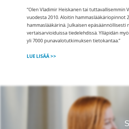
“Olen Vladimir Heiskanen tai tuttavallisemmin V
vuodesta 2010. Aloitin hammaslääkäriopinnot 20
hammaslääkärinä. Julkaisen epäsäännöllisesti n
vertaisarvioiduissa tiedelehdissä. Ylläpidän myö
yli 7000 punavalotutkimuksen tietokantaa.”
LUE LISÄÄ >>
S