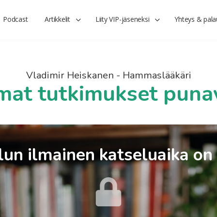
Podcast
Artikkelit
Liity VIP-jäseneksi
Yhteys & pala
Vladimir Heiskanen - Hammaslääkäri
at tutkimukset puna
un ilmainen katseluaika on