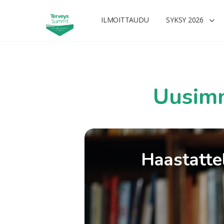
ILMOITTAUDU
SYKSY 2026
Uusimm
Haastattel