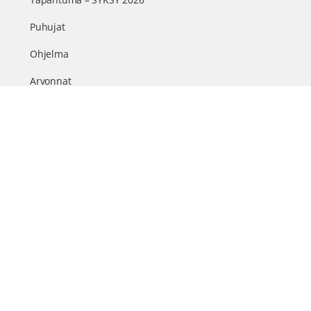
Puhujat
Ohjelma
Arvonnat
Kumppanit
Sisällöt & info
TerveysSummit Podcast
Blogi – Artikkelit
Liity VIP-jäseneksi
VIP-videokirjasto