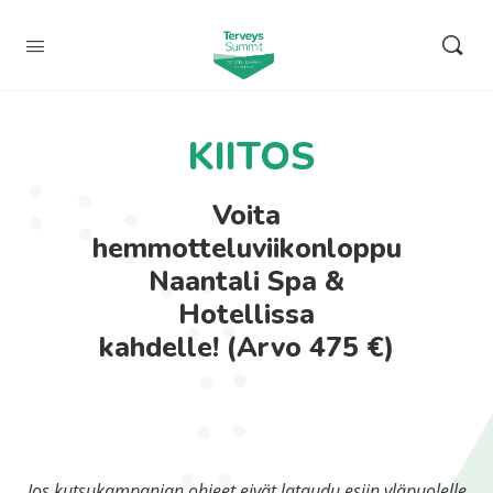
KIITOS
Voita
hemmotteluviikonloppu
Naantali Spa &
Hotellissa
kahdelle!
(Arvo 475 €)
Jos kutsukampanjan ohjeet
eivät lataudu esiin yläpuolelle