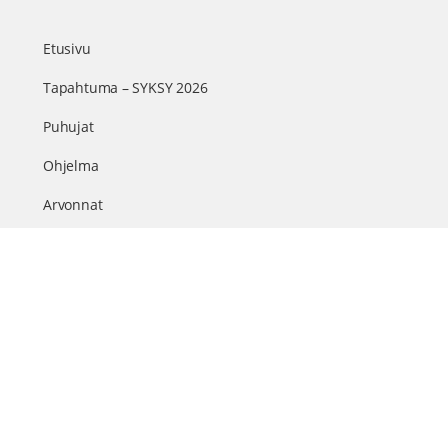
Etusivu
Tapahtuma – SYKSY 2026
Puhujat
Ohjelma
Arvonnat
Kumppanit
Sisällöt & info
TerveysSummit Podcast