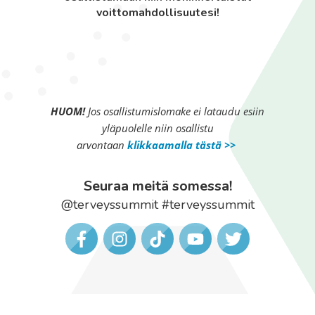
voittomahdollisuutesi!
HUOM!
Jos osallistumislomake ei lataudu esiin
yläpuolelle niin osallistu
arvontaan
klik
kaamalla tästä >>
Seuraa meitä somessa!
@terveyssummit #terveyssummit