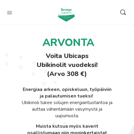
ARVONTA
Voita Ubicaps
Ubikinolit vuodeksi!
(Arvo 308 €)
Energiaa arkeen, opiskeluun, työpäiviin
ja palautumisen tueksi!
Ubikinoli tukee solujen energiantuotantoa ja
auttaa vähentämään väsymystä ja
uupumusta.
Muista kutsua myös kaverit
osallistumaan niin moninkertaistat