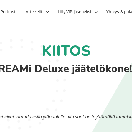
Podcast
Artikkelit
Liity VIP-jäseneksi
Yhteys & pala
KIITOS
CREAMi Deluxe jäätelökone
et
eivät lataudu esiin yläpuolelle niin saat ne täyttämällä loma