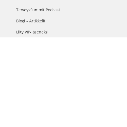
TerveysSummit Podcast
Blogi – Artikkelit
Liity VIP-jäseneksi
VIP-videokirjasto
FAQ – Usein kysyttyä
Yhteys & palautteet
Tiimi