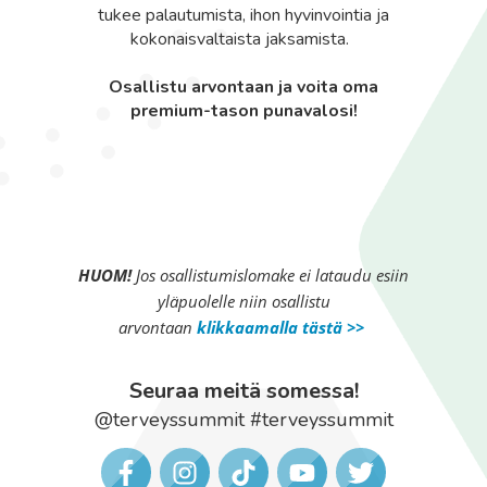
tukee palautumista, ihon hyvinvointia ja
kokonaisvaltaista jaksamista.
Osallistu arvontaan ja voita oma
premium-tason punavalosi!
HUOM!
Jos osallistumislomake ei lataudu esiin
yläpuolelle niin osallistu
arvontaan
klik
kaamalla tästä >>
Seuraa meitä somessa!
@terveyssummit #terveyssummit