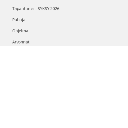
Tapahtuma – SYKSY 2026
Puhujat
Ohjelma
Arvonnat
Kumppanit
Sisällöt & info
TerveysSummit Podcast
Blogi – Artikkelit
Liity VIP-jäseneksi