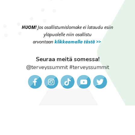
HUOM!
Jos osallistumislomake ei lataudu esiin
yläpuolelle niin osallistu
arvontaan
klikkaamalla tästä >>
Seuraa meitä somessa!
@terveyssummit #terveyssummit