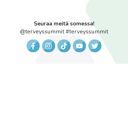
Seuraa meitä somessa!
@terveyssummit #terveyssummit