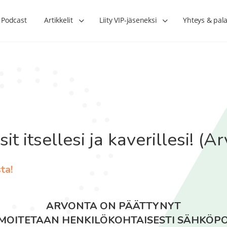
Podcast
Artikkelit
Liity VIP-jäseneksi
Yhteys & pala
it itsellesi ja kaverillesi! (A
ta!
ARVONTA ON PÄÄTTYNYT
ILMOITETAAN HENKILÖKOHTAISESTI SÄHKÖPO