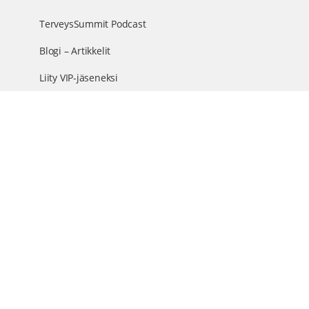
TerveysSummit Podcast
Blogi – Artikkelit
Liity VIP-jäseneksi
VIP-videokirjasto
FAQ – Usein kysyttyä
Yhteys & palautteet
Tiimi