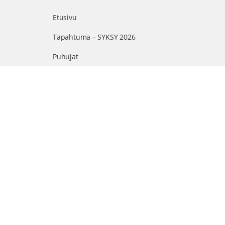
Etusivu
Tapahtuma – SYKSY 2026
Puhujat
Ohjelma
Arvonnat
Kumppanit
Suomen suurin terveystapahtuma netissä