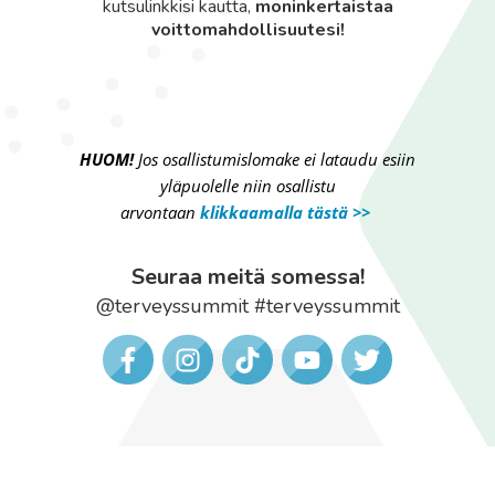
kutsulinkkisi kautta,
moninkertaistaa
voittomahdollisuutesi!
HUOM!
Jos osallistumislomake ei lataudu esiin
yläpuolelle niin osallistu
arvontaan
klikkaamalla tästä >>
Seuraa meitä somessa!
@terveyssummit #terveyssummit