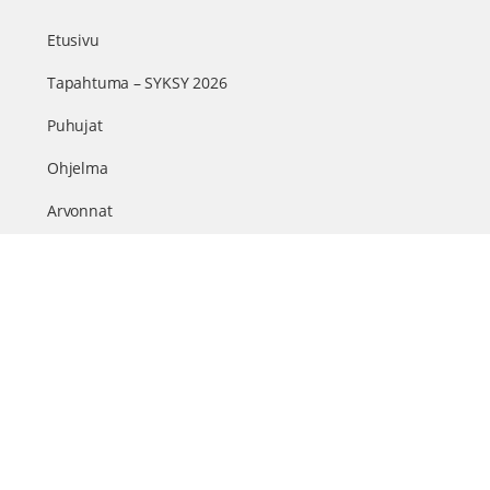
Etusivu
Tapahtuma – SYKSY 2026
Puhujat
Ohjelma
Arvonnat
Kumppanit
Sisällöt & info
TerveysSummit Podcast
Blogi – Artikkelit