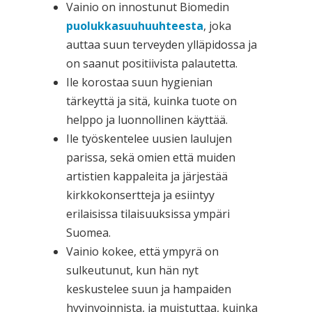
Vainio on innostunut Biomedin
puolukkasuuhuuhteesta
, joka
auttaa suun terveyden ylläpidossa ja
on saanut positiivista palautetta.
Ile korostaa suun hygienian
tärkeyttä ja sitä, kuinka tuote on
helppo ja luonnollinen käyttää.
Ile työskentelee uusien laulujen
parissa, sekä omien että muiden
artistien kappaleita ja järjestää
kirkkokonsertteja ja esiintyy
erilaisissa tilaisuuksissa ympäri
Suomea.
Vainio kokee, että ympyrä on
sulkeutunut, kun hän nyt
keskustelee suun ja hampaiden
hyvinvoinnista, ja muistuttaa, kuinka