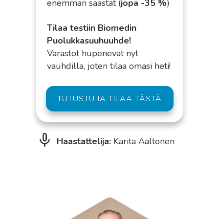
enemmän säästät (
jopa -35 %
)
Tilaa testiin Biomedin
Puolukkasuuhuuhde!
Varastot hupenevat nyt
vauhdilla, joten tilaa omasi heti!
TUTUSTU JA TILAA TÄSTÄ
Haastattelija:
Karita Aaltonen