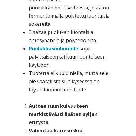
puolukkamehutiivisteestä, josta on
fermentoimalla poistettu luontaisia
sokereita.
Sisältää puolukan luontaisia
antosyaaneja ja polyfenoleita
Puolukkasuuhuuhde
sopii
päivittäiseen tai kuuriluontoiseen
käyttöön
Tuotetta ei kuulu niellä, mutta se ei
ole vaarallista sillä kyseessä on
täysin luonnollinen tuote
Auttaa suun kuivuuteen
merkittävästi lisäten syljen
eritystä
Vähentää kariesriskiä,