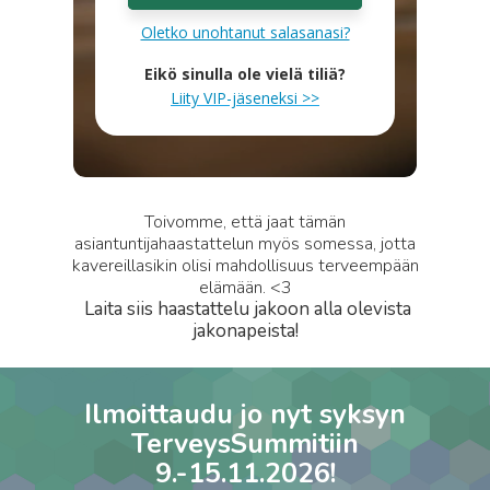
Oletko unohtanut salasanasi?
Eikö sinulla ole vielä tiliä?
Liity VIP-jäseneksi >>
Toivomme, että jaat tämän
asiantuntijahaastattelun myös somessa, jotta
kavereillasikin olisi mahdollisuus terveempään
elämään. <3
Laita siis haastattelu jakoon alla olevista
jakonapeista!
Ilmoittaudu jo nyt syksyn
TerveysSummitiin
9.-15.11.2026!