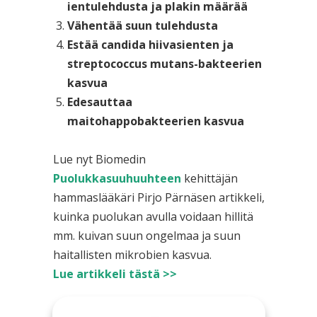
ientulehdusta ja plakin määrää
Vähentää suun tulehdusta
Estää candida hiivasienten ja
streptococcus mutans-bakteerien
kasvua
Edesauttaa
maitohappobakteerien kasvua
Lue nyt Biomedin
Puolukkasuuhuuhteen
kehittäjän
hammaslääkäri Pirjo Pärnäsen artikkeli,
kuinka puolukan avulla voidaan hillitä
mm. kuivan suun ongelmaa ja suun
haitallisten mikrobien kasvua.
Lue artikkeli tästä >>