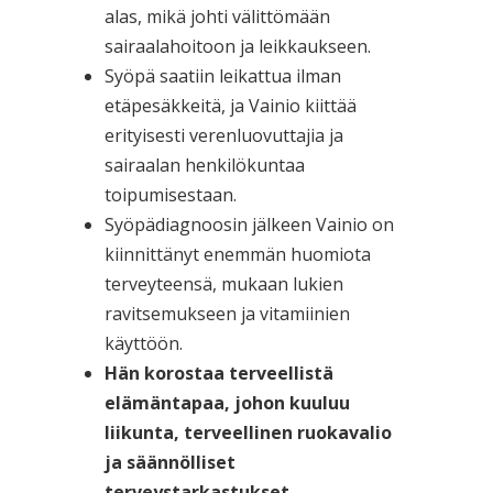
alas, mikä johti välittömään
sairaalahoitoon ja leikkaukseen.
Syöpä saatiin leikattua ilman
etäpesäkkeitä, ja Vainio kiittää
erityisesti verenluovuttajia ja
sairaalan henkilökuntaa
toipumisestaan.
Syöpädiagnoosin jälkeen Vainio on
kiinnittänyt enemmän huomiota
terveyteensä, mukaan lukien
ravitsemukseen ja vitamiinien
käyttöön.
Hän korostaa terveellistä
elämäntapaa, johon kuuluu
liikunta, terveellinen ruokavalio
ja säännölliset
terveystarkastukset.