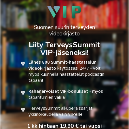
Suomen suurin terveyden
videokirjasto
Liity TerveysSummit
VIP-jäseneksi!
Lähes 800 Summit-haastattelun
videokirjasto
käytössäsi 24/7 - voit
myös kuunnella haastattelut podcastin
tapaan!
Rahanarvoiset VIP-bonukset -
myös
tapahtumien välillä!
TerveysSummit alkuperäissarjat
yksinoikeudella vain VIPeille!
1 kk hintaan 19,90 € tai vuosi