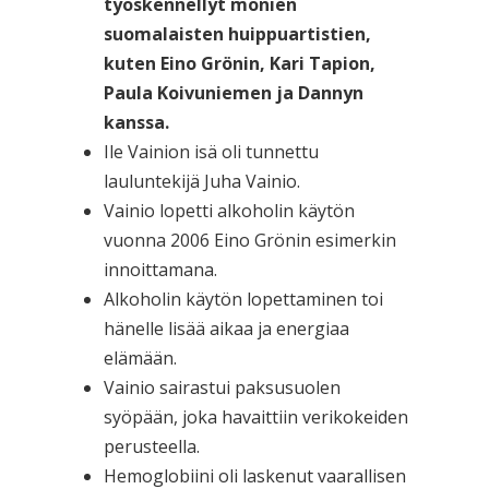
työskennellyt monien
suomalaisten huippuartistien,
kuten Eino Grönin, Kari Tapion,
Paula Koivuniemen ja Dannyn
kanssa.
Ile Vainion isä oli tunnettu
lauluntekijä Juha Vainio.
Vainio lopetti alkoholin käytön
vuonna 2006 Eino Grönin esimerkin
innoittamana.
Alkoholin käytön lopettaminen toi
hänelle lisää aikaa ja energiaa
elämään.
Vainio sairastui paksusuolen
syöpään, joka havaittiin verikokeiden
perusteella.
Hemoglobiini oli laskenut vaarallisen