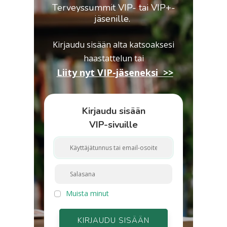
Terveyssummit VIP- tai VIP+-
jäsenille.
Kirjaudu sisään alta katsoaksesi
haastattelun
tai
Liity nyt VIP-jäseneksi >>
Kirjaudu sisään
VIP-sivuille
Muista minut
KIRJAUDU SISÄÄN