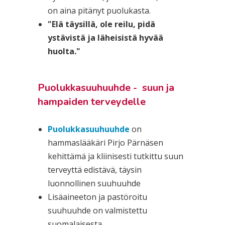
on aina pitänyt puolukasta.
"Elä täysillä, ole reilu, pidä
ystävistä ja läheisistä hyvää
huolta."
Puolukkasuuhuuhde - suun ja
hampaiden terveydelle
Puolukkasuuhuuhde
on
hammaslääkäri Pirjo Pärnäsen
kehittämä ja kliinisesti tutkittu suun
terveyttä edistävä, täysin
luonnollinen suuhuuhde
Lisäaineeton ja pastöroitu
suuhuuhde on valmistettu
suomalaisesta