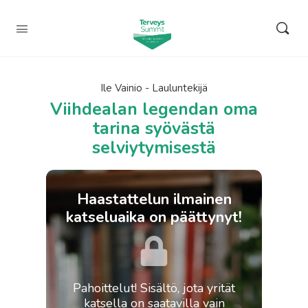
Ile Vainio - Lauluntekijä
Viihdealan legendan oma
tarina syövästä
selviytymisestä
Haastattelun ilmainen
katseluaika on päättynyt!
Pahoittelut! Sisältö, jota yrität
katsella on saatavilla vain