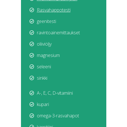
Rasvahap
potesti
geenitesti
ravintoainemittaukset
oliiviöljy
magnesium
seleeni
sinkki
A-, E, C, D-vitamiini
kupari
omega-3-rasvahapot