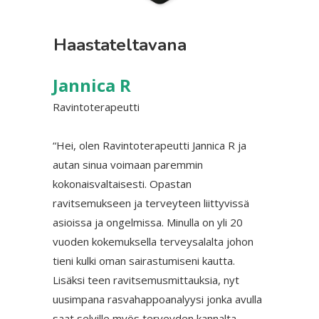
Haastateltavana
Jannica R
Ravintoterapeutti
“Hei, olen Ravintoterapeutti Jannica R ja
autan sinua voimaan paremmin
kokonaisvaltaisesti. Opastan
ravitsemukseen ja terveyteen liittyvissä
asioissa ja ongelmissa. Minulla on yli 20
vuoden kokemuksella terveysalalta johon
tieni kulki oman sairastumiseni kautta.
Lisäksi teen ravitsemusmittauksia, nyt
uusimpana rasvahappoanalyysi jonka avulla
saat selville myös terveyden kannalta