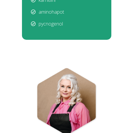
karnitiini
aminohapot
pycnogenol