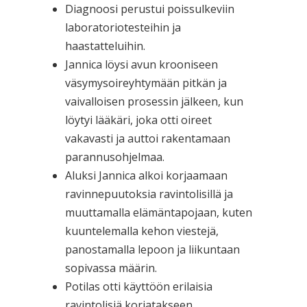
Diagnoosi perustui poissulkeviin
laboratoriotesteihin ja
haastatteluihin.
Jannica löysi avun krooniseen
väsymysoireyhtymään pitkän ja
vaivalloisen prosessin jälkeen, kun
löytyi lääkäri, joka otti oireet
vakavasti ja auttoi rakentamaan
parannusohjelmaa.
Aluksi Jannica alkoi korjaamaan
ravinnepuutoksia ravintolisillä ja
muuttamalla elämäntapojaan, kuten
kuuntelemalla kehon viestejä,
panostamalla lepoon ja liikuntaan
sopivassa määrin.
Potilas otti käyttöön erilaisia
ravintolisiä korjatakseen