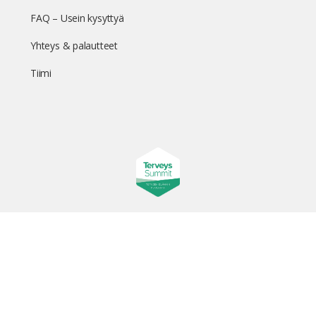
FAQ – Usein kysyttyä
Yhteys & palautteet
Tiimi
Suomen suurin terveystapahtuma netissä
© 2026 - TerveysSummit | Biomed Oy
Menu
Tietosuojaseloste
Tilausehdot
Items
Kurkkaa tapahtuman kulisseihin ja seuraa meitä somessa