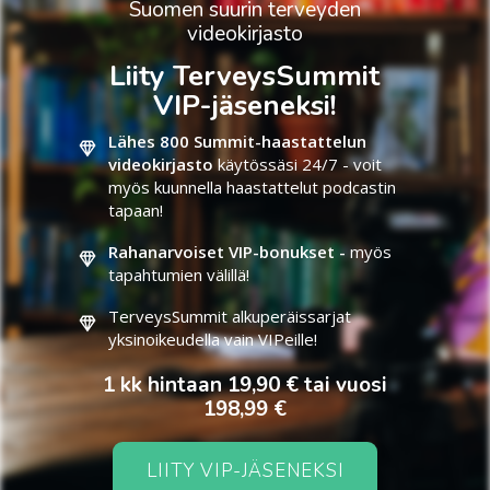
Suomen suurin terveyden
videokirjasto
Liity TerveysSummit
VIP-jäseneksi!
Lähes 800 Summit-haastattelun
videokirjasto
käytössäsi 24/7 - voit
myös kuunnella haastattelut podcastin
tapaan!
Rahanarvoiset VIP-bonukset -
myös
tapahtumien välillä!
TerveysSummit alkuperäissarjat
yksinoikeudella vain VIPeille!
1 kk hintaan 19,90 € tai vuosi
198,99 €
LIITY VIP-JÄSENEKSI