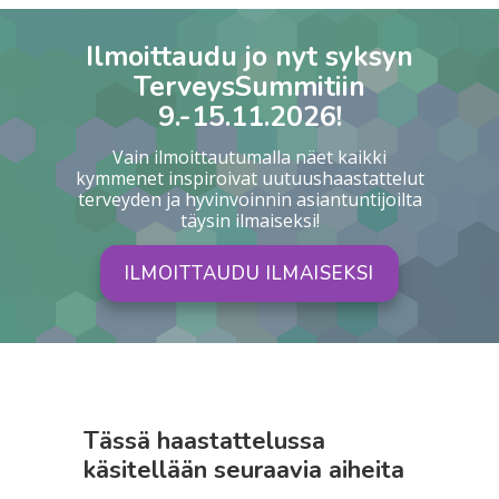
Ilmoittaudu jo nyt syksyn
TerveysSummitiin
9.-15.11.2026!
Vain ilmoittautumalla näet kaikki
kymmenet inspiroivat uutuushaastattelut
terveyden ja hyvinvoinnin asiantuntijoilta
täysin ilmaiseksi!
ILMOITTAUDU ILMAISEKSI
Tässä haastattelussa
käsitellään seuraavia aiheita