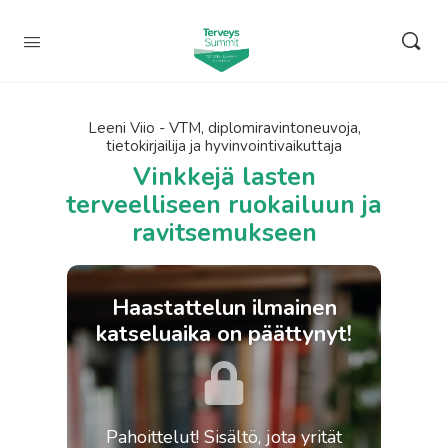
Leeni Viio - VTM, diplomiravintoneuvoja,
tietokirjailija ja hyvinvointivaikuttaja
Vinkkejä lasten
terveelliseen ruokailuun ja
ravitsemukseen
Haastattelun ilmainen
katseluaika on päättynyt!
Pahoittelut! Sisältö, jota yrität