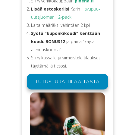
Siirry verkkokauppaan
pinena.fi
Lisää ostoskoriisi
Karin
Havupuu-
uutejuoman 12-pack
Laita määräksi vähintään 2 kpl
Syötä "kuponkikoodi" kenttään
koodi:
BONUS12
ja paina "käytä
alennuskoodia"
Siirry kassalle ja viimeistele tilauksesi
täyttämällä tietosi.
TUTUSTU JA TILAA TÄSTÄ