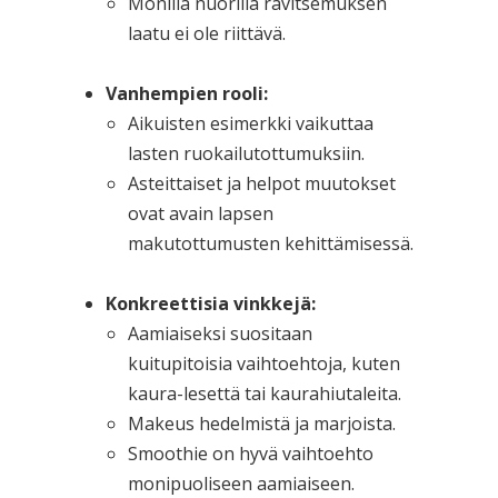
Monilla nuorilla ravitsemuksen
laatu ei ole riittävä.
Vanhempien rooli:
Aikuisten esimerkki vaikuttaa
lasten ruokailutottumuksiin.
Asteittaiset ja helpot muutokset
ovat avain lapsen
makutottumusten kehittämisessä.
Konkreettisia vinkkejä:
Aamiaiseksi suositaan
kuitupitoisia vaihtoehtoja, kuten
kaura-lesettä tai kaurahiutaleita.
Makeus hedelmistä ja marjoista.
Smoothie on hyvä vaihtoehto
monipuoliseen aamiaiseen.