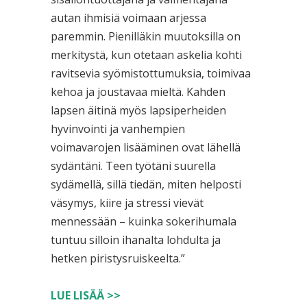
autan ihmisiä voimaan arjessa
paremmin. Pienilläkin muutoksilla on
merkitystä, kun otetaan askelia kohti
ravitsevia syömistottumuksia, toimivaa
kehoa ja joustavaa mieltä. Kahden
lapsen äitinä myös lapsiperheiden
hyvinvointi ja vanhempien
voimavarojen lisääminen ovat lähellä
sydäntäni. Teen työtäni suurella
sydämellä, sillä tiedän, miten helposti
väsymys, kiire ja stressi vievät
mennessään – kuinka sokerihumala
tuntuu silloin ihanalta lohdulta ja
hetken piristysruiskeelta.”
LUE LISÄÄ >>