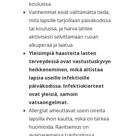
kouluissa.
Vanhemmat eivät välttämättä tiedä,
mitä lapsille tarjoillaan päiväkodissa
tai koulussa, ja harva lähtee
aktiivisesti selvittämään ruoan
alkuperää ja laatua.
Yleisimpiä haasteita lasten
terveydessä ovat vastustuskyvyn
heikkeneminen, mikä altistaa
lapsia useille infektioille
päiväkodissa. Infektiokierteet
ovat yleisiä, samoin
vatsaongelmat.
Allergiat aiheuttavat usein oireita
lapsilla ihon kautta, mikä on tärkeä
huomioida. Ravitsemus on
avainasemassa tukihoidossa,