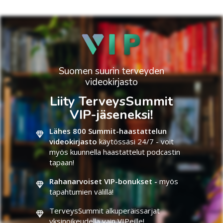
Suomen suurin terveyden
videokirjasto
Liity TerveysSummit
VIP-jäseneksi!
Lähes 800 Summit-haastattelun
videokirjasto
käytössäsi 24/7 - voit
myös kuunnella haastattelut podcastin
tapaan!
Rahanarvoiset VIP-bonukset -
myös
tapahtumien välillä!
TerveysSummit alkuperäissarjat
yksinoikeudella vain VIPeille!