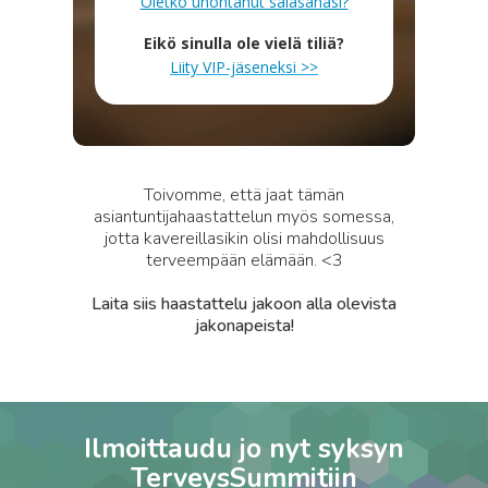
Oletko unohtanut salasanasi?
Eikö sinulla ole vielä tiliä?
Liity VIP-jäseneksi >>
Toivomme, että jaat tämän
asiantuntijahaastattelun myös somessa,
jotta kavereillasikin olisi mahdollisuus
terveempään elämään. <3
Laita siis haastattelu jakoon alla olevista
jakonapeista!
Ilmoittaudu jo nyt syksyn
TerveysSummitiin