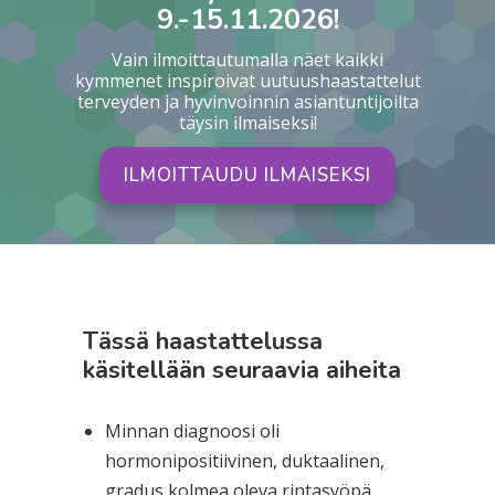
9.-15.11.2026!
Vain ilmoittautumalla näet kaikki
kymmenet inspiroivat uutuushaastattelut
terveyden ja hyvinvoinnin asiantuntijoilta
täysin ilmaiseksi!
ILMOITTAUDU ILMAISEKSI
Tässä haastattelussa
käsitellään seuraavia aiheita
Minnan diagnoosi oli
hormonipositiivinen, duktaalinen,
gradus kolmea oleva rintasyöpä