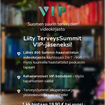
Suomen suurin terveyden
videokirjasto
Liity TerveysSummit
VIP-jäseneksi!
Lähes 800 Summit-haastattelun
videokirjasto
käytössäsi 24/7 - voit
myös kuunnella haastattelut podcastin
tapaan!
Rahanarvoiset VIP-bonukset -
myös
tapahtumien välillä!
TerveysSummit alkuperäissarjat
yksinoikeudella vain VIPeille!
1 kk hintaan 19,90 € tai vuosi