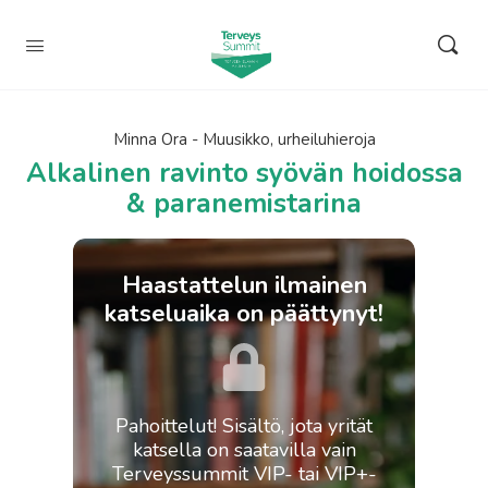
Minna Ora - Muusikko, urheiluhieroja
Alkalinen ravinto syövän hoidossa
& paranemistarina
Haastattelun ilmainen
katseluaika on päättynyt!
Pahoittelut! Sisältö, jota yrität
katsella on saatavilla vain
Terveyssummit VIP- tai VIP+-