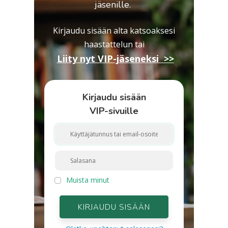
jäsenille.
Kirjaudu sisään alta katsoaksesi
haastattelun
tai
Liity nyt VIP-jäseneksi >>
Kirjaudu sisään
VIP-sivuille
Muista minut
KIRJAUDU SISÄÄN