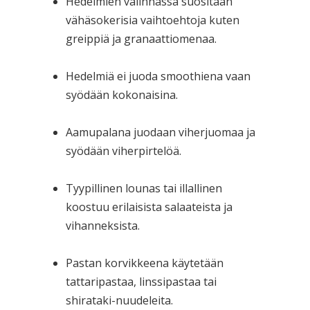
Hedelmien valinnassa suositaan
vähäsokerisia vaihtoehtoja kuten
greippiä ja granaattiomenaa.
Hedelmiä ei juoda smoothiena vaan
syödään kokonaisina.
Aamupalana juodaan viherjuomaa ja
syödään viherpirtelöä.
Tyypillinen lounas tai illallinen
koostuu erilaisista salaateista ja
vihanneksista.
Pastan korvikkeena käytetään
tattaripastaa, linssipastaa tai
shirataki-nuudeleita.