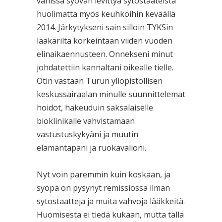
vähissä syövän levittyä sytostaateista
huolimatta myös keuhkoihin keväällä
2014. Järkytykseni sain silloin TYKSin
lääkäriltä korkeintaan viiden vuoden
elinaikaennusteen. Onnekseni minut
johdatettiin kannaltani oikealle tielle.
Otin vastaan Turun yliopistollisen
keskussairaalan minulle suunnittelemat
hoidot, hakeuduin saksalaiselle
bioklinikalle vahvistamaan
vastustuskykyäni ja muutin
elämäntapani ja ruokavalioni.
Nyt voin paremmin kuin koskaan, ja
syöpä on pysynyt remissiossa ilman
sytostaatteja ja muita vahvoja lääkkeitä.
Huomisesta ei tiedä kukaan, mutta tällä