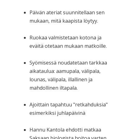
Päivän ateriat suunnitellaan sen
mukaan, mitä kaapista löytyy.
Ruokaa valmistetaan kotona ja
eväitä otetaan mukaan matkoille.
Syömisessä noudatetaan tarkkaa
aikataulua: aamupala, välipala,
lounas, välipala, illallinen ja
mahdollinen iltapala.
Ajoittain tapahtuu "retkahduksia"
esimerkiksi juhlapäivinä
Hannu Kantola ehdotti matkaa
Saksaan biologista hoitoa varten