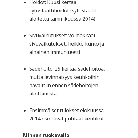
Hoidot: Kuusi kertaa
sytostaattihoidot (sytostaatit
aloitettu tammikuussa 2014)
Sivuvaikutukset: Voimakkaat
sivuvaikutukset, heikko kunto ja
alhainen immuniteetti
Sädehoito: 25 kertaa sädehoitoa,
mutta levinnäisyys keuhkoihin
havaittiin ennen sädehoitojen
aloittamista
Ensimmäiset tulokset elokuussa
2014 osoittivat puhtaat keuhkot.
Minnan ruokavalio