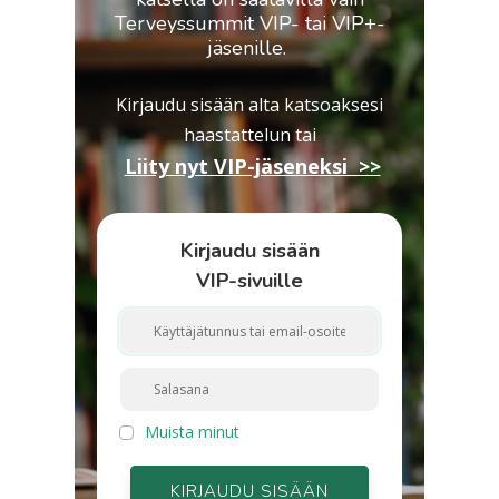
Terveyssummit VIP- tai VIP+-
jäsenille.
Kirjaudu sisään alta katsoaksesi
haastattelun
tai
Liity nyt VIP-jäseneksi >>
Kirjaudu sisään
VIP-sivuille
Muista minut
KIRJAUDU SISÄÄN