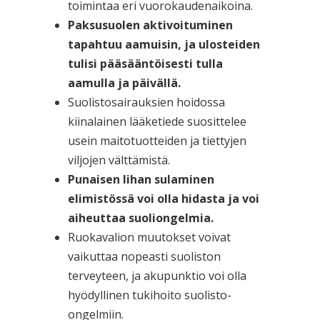
toimintaa eri vuorokaudenaikoina.
Paksusuolen aktivoituminen
tapahtuu aamuisin, ja ulosteiden
tulisi pääsääntöisesti tulla
aamulla ja päivällä.
Suolistosairauksien hoidossa
kiinalainen lääketiede suosittelee
usein maitotuotteiden ja tiettyjen
viljojen välttämistä.
Punaisen lihan sulaminen
elimistössä voi olla hidasta ja voi
aiheuttaa suoliongelmia.
Ruokavalion muutokset voivat
vaikuttaa nopeasti suoliston
terveyteen, ja akupunktio voi olla
hyödyllinen tukihoito suolisto-
ongelmiin.