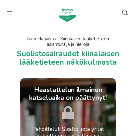
Nina Haavisto - Kiinalaisen lääketieteen
asiantuntija ja hieroja
Suolistosairaudet kiinalaisen
lääketieteen näkökulmasta
Haastattelun ilmainen
katseluaika on päättynyt!
Pahoittelut! Sisältö, jota yrität
katsella on saatavilla vain