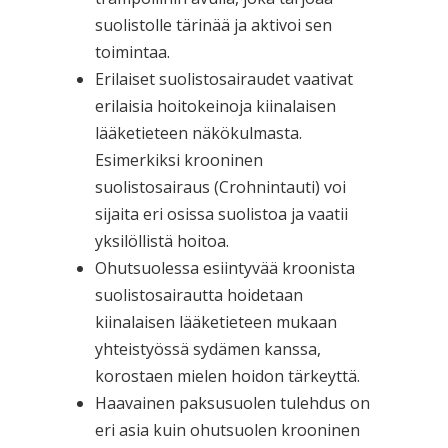
suolistolle tärinää ja aktivoi sen
toimintaa.
Erilaiset suolistosairaudet vaativat
erilaisia hoitokeinoja kiinalaisen
lääketieteen näkökulmasta.
Esimerkiksi krooninen
suolistosairaus (Crohnintauti) voi
sijaita eri osissa suolistoa ja vaatii
yksilöllistä hoitoa.
Ohutsuolessa esiintyvää kroonista
suolistosairautta hoidetaan
kiinalaisen lääketieteen mukaan
yhteistyössä sydämen kanssa,
korostaen mielen hoidon tärkeyttä.
Haavainen paksusuolen tulehdus on
eri asia kuin ohutsuolen krooninen