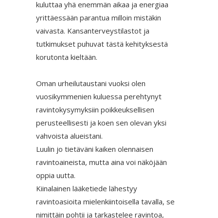
kuluttaa yhä enemmän aikaa ja energiaa
yrittäessään parantua milloin mistäkin
vaivasta. Kansanterveystilastot ja
tutkimukset puhuvat tästä kehityksestä
korutonta kieltään.
Oman urheilutaustani vuoksi olen
vuosikymmenien kuluessa perehtynyt
ravintokysymyksiin poikkeuksellisen
perusteellisesti ja koen sen olevan yksi
vahvoista alueistani.
Luulin jo tietäväni kaiken olennaisen
ravintoaineista, mutta aina voi näköjään
oppia uutta.
Kiinalainen lääketiede lähestyy
ravintoasioita mielenkiintoisella tavalla, se
nimittäin pohtii ja tarkastelee ravintoa,