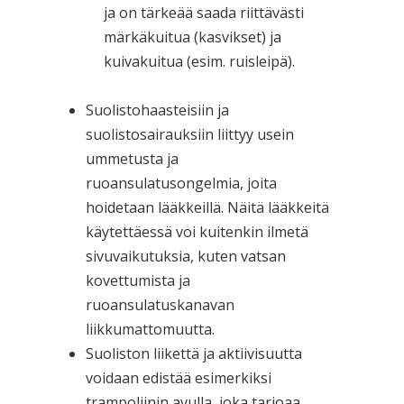
ja on tärkeää saada riittävästi
märkäkuitua (kasvikset) ja
kuivakuitua (esim. ruisleipä).
Suolistohaasteisiin ja
suolistosairauksiin liittyy usein
ummetusta ja
ruoansulatusongelmia, joita
hoidetaan lääkkeillä. Näitä lääkkeitä
käytettäessä voi kuitenkin ilmetä
sivuvaikutuksia, kuten vatsan
kovettumista ja
ruoansulatuskanavan
liikkumattomuutta.
Suoliston liikettä ja aktiivisuutta
voidaan edistää esimerkiksi
trampoliinin avulla, joka tarjoaa