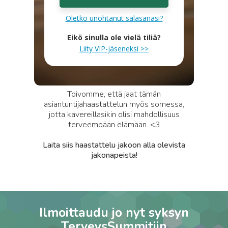
Oletko unohtanut salasanasi?
Eikö sinulla ole vielä tiliä?
Liity VIP-jäseneksi >>
Toivomme, että jaat tämän
asiantuntijahaastattelun myös somessa,
jotta kavereillasikin olisi mahdollisuus
terveempään elämään. <3
Laita siis haastattelu jakoon alla olevista
jakonapeista!
Ilmoittaudu jo nyt syksyn
TerveysSummitiin