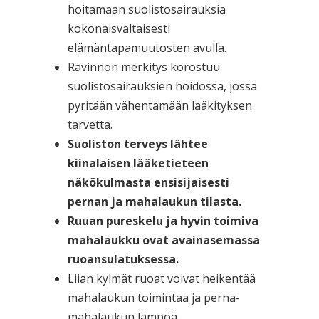
hoitamaan suolistosairauksia
kokonaisvaltaisesti
elämäntapamuutosten avulla.
Ravinnon merkitys korostuu
suolistosairauksien hoidossa, jossa
pyritään vähentämään lääkityksen
tarvetta.
Suoliston terveys lähtee
kiinalaisen lääketieteen
näkökulmasta ensisijaisesti
pernan ja mahalaukun tilasta.
Ruuan pureskelu ja hyvin toimiva
mahalaukku ovat avainasemassa
ruoansulatuksessa.
Liian kylmät ruoat voivat heikentää
mahalaukun toimintaa ja perna-
mahalaukun lämpöä.