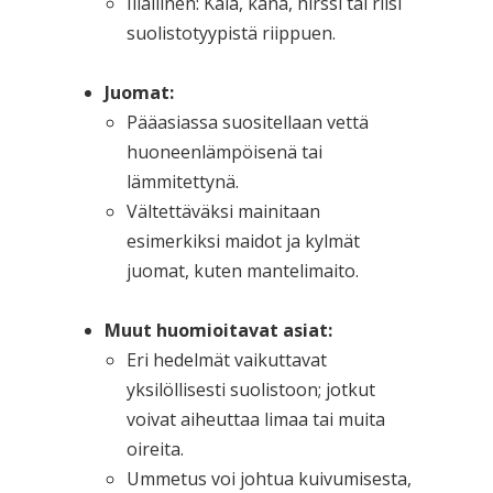
Illallinen: Kala, kana, hirssi tai riisi
suolistotyypistä riippuen.
Juomat:
Pääasiassa suositellaan vettä
huoneenlämpöisenä tai
lämmitettynä.
Vältettäväksi mainitaan
esimerkiksi maidot ja kylmät
juomat, kuten mantelimaito.
Muut huomioitavat asiat:
Eri hedelmät vaikuttavat
yksilöllisesti suolistoon; jotkut
voivat aiheuttaa limaa tai muita
oireita.
Ummetus voi johtua kuivumisesta,