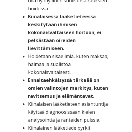
olla hyödyllinen suolistosairauksien
hoidossa.
Kiinalaisessa lääketieteessä
keskitytään ihmisen
kokonaisvaltaiseen hoitoon, ei
pelkästään oireiden
lievittämiseen.
Hoidetaan sisäelimiä, kuten maksaa,
haimaa ja suolistoa
kokonaisvaltaisesti.
Ennaltaehkäisyssä tärkeää on
omien valintojen merkitys, kuten
ravitsemus ja elämäntavat.
Kiinalaisen lääketieteen asiantuntija
käyttää diagnoosissaan kielen
analysointia ja ranteiden pulssia.
Kiinalainen lääketiede pyrkii