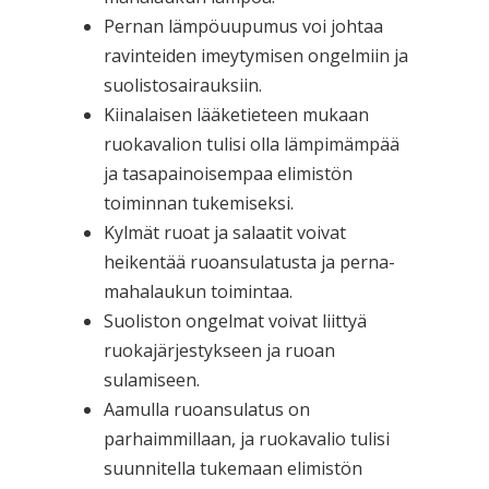
Pernan lämpöuupumus voi johtaa
ravinteiden imeytymisen ongelmiin ja
suolistosairauksiin.
Kiinalaisen lääketieteen mukaan
ruokavalion tulisi olla lämpimämpää
ja tasapainoisempaa elimistön
toiminnan tukemiseksi.
Kylmät ruoat ja salaatit voivat
heikentää ruoansulatusta ja perna-
mahalaukun toimintaa.
Suoliston ongelmat voivat liittyä
ruokajärjestykseen ja ruoan
sulamiseen.
Aamulla ruoansulatus on
parhaimmillaan, ja ruokavalio tulisi
suunnitella tukemaan elimistön