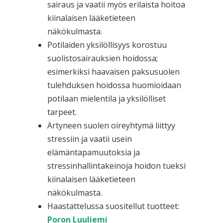
sairaus ja vaatii myös erilaista hoitoa
kiinalaisen lääketieteen
näkökulmasta.
Potilaiden yksilöllisyys korostuu
suolistosairauksien hoidossa;
esimerkiksi haavaisen paksusuolen
tulehduksen hoidossa huomioidaan
potilaan mielentila ja yksilölliset
tarpeet.
Ärtyneen suolen oireyhtymä liittyy
stressiin ja vaatii usein
elämäntapamuutoksia ja
stressinhallintakeinoja hoidon tueksi
kiinalaisen lääketieteen
näkökulmasta.
Haastattelussa suositellut tuotteet:
Poron Luuliemi