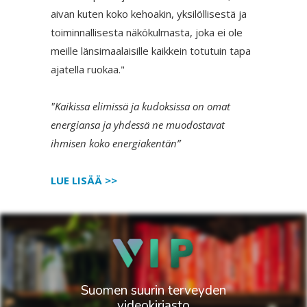
aivan kuten koko kehoakin, yksilöllisestä ja
toiminnallisesta näkökulmasta, joka ei ole
meille länsimaalaisille kaikkein totutuin tapa
ajatella ruokaa."
"Kaikissa elimissä ja kudoksissa on omat
energiansa ja yhdessä ne muodostavat
ihmisen koko energiakentän”
LUE LISÄÄ >>
Suomen suurin terveyden
videokirjasto