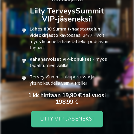
Liity TerveysSummit
VIP-jäseneksi!
Lähes 800 Summit-haastattelun
videokirjasto
käytössäsi 24/7 - voit
myös kuunnella haastattelut podcastin
tapaan!
Rahanarvoiset VIP-bonukset -
myös
tapahtumien välillä!
TerveysSummit alkuperäissarjat
yksinoikeudella vain VIPeille!
1 kk hintaan 19,90 € tai vuosi
198,99 €
LIITY VIP-JÄSENEKSI