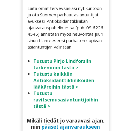
Laita omat terveysasiasi nyt kuntoon
ja ota Suomen parhaat asiantuntijat
avuksesi! Antioksidanttiklinikan
ajanvarauspuhelimessa (puh. 09 6226
4545) annetaan myös neuvontaa juuri
sinun tilanteeseesi parhaiten sopivan
.
asiantuntijan valintaa
n
Tutustu Pirjo Lindforsiin
tarkemmin tästä >
Tutustu kaikkiin
Antioksidanttiklinikoiden
lääkäreihin tästä >
Tutustu
ravitsemusasiantuntijoihin
tästä >
Mikäli tiedät jo varaavasi ajan,
niin
pääset ajanvaraukseen