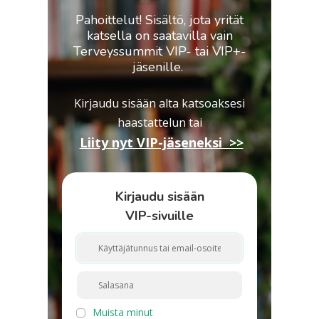
Pahoittelut! Sisältö, jota yrität
katsella on saatavilla vain
Terveyssummit VIP- tai VIP+-
jäsenille.
Kirjaudu sisään alta katsoaksesi
haastattelun
tai
Liity nyt VIP-jäseneksi >>
Kirjaudu sisään
VIP-sivuille
Muista minut