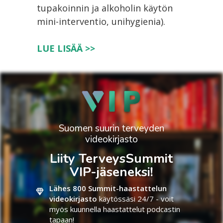
tupakoinnin ja alkoholin käytön
mini-interventio, unihygienia).
LUE LISÄÄ >>
Suomen suurin terveyden
videokirjasto
Liity TerveysSummit
VIP-jäseneksi!
Lähes 800 Summit-haastattelun
videokirjasto
käytössäsi 24/7 - voit
myös kuunnella haastattelut podcastin
tapaan!