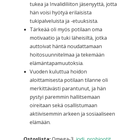
tukea ja Invalidiliiton jäsenyyttä, jotta
hän voisi hyötyä erilaisista
tukipalveluista ja -etuuksista.
Tärkeää oli myös potilaan oma
motivaatio ja tuki läheisiltä, jotka
auttoivat häntä noudattamaan
hoitosuunnitelmaa ja tekemään
elämäntapamuutoksia.
Vuoden kuluttua hoidon
aloittamisesta potilaan tilanne oli
merkittävästi parantunut, ja hän
pystyi paremmin hallitsemaan
oireitaan sekä osallistumaan
aktiivisemmin arkeen ja sosiaaliseen
elämään.
Ostoslista:
Omega-3,
jodi
,
probiootit
,