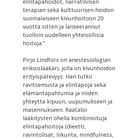
elintapahoidot, narratiivisen
terapian sekä kulttuurisen hoidon
suomalaiseen kivunhoitoon 20
vuotta sitten ja lanseerannut
tuolloin uudelleen yhteisöllisiä
hoitoja.”
Pirjo Lindfors on anestesiologian
erikoislääkäri, jolla on kivunhoidon
erityispätevyys. Hän tutkii
ravitsemusta ja elintapoja sekä
elämäntapahtumia ja niiden
yhteyttä kipuun, uupumukseen ja
masennukseen. Räätälöi
lääkitysten ohella kombinoituja
elintapahoitoja (dieetti,
ravintolisät, liikunta, mindfulness,