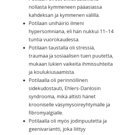
nollasta kymmeneen pääasiassa
kahdeksan ja kymmenen välillä.
Potilaan unihäiriö ilmeni
hypersomniana, eli hän nukkui 11–14
tuntia vuorokaudessa.
Potilaan taustalla oli stressiä,
traumaa ja sosiaalisen tuen puutetta,
mukaan lukien vaikeita ihmissuhteita
ja koulukiusaamista.
Potilaalla oli perinnöllinen
sidekudostauti, Ehlers-Danlosin
syndrooma, mikä altisti hänet
krooniselle väsymysoireyhtymälle ja
fibromyalgialle.
Potilaalla oli myös jodinpuutetta ja
geenivariantti, joka liittyy