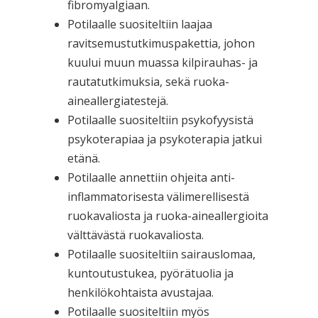
fibromyalgiaan.
Potilaalle suositeltiin laajaa
ravitsemustutkimuspakettia, johon
kuului muun muassa kilpirauhas- ja
rautatutkimuksia, sekä ruoka-
aineallergiatestejä.
Potilaalle suositeltiin psykofyysistä
psykoterapiaa ja psykoterapia jatkui
etänä.
Potilaalle annettiin ohjeita anti-
inflammatorisesta välimerellisestä
ruokavaliosta ja ruoka-aineallergioita
välttävästä ruokavaliosta.
Potilaalle suositeltiin sairauslomaa,
kuntoutustukea, pyörätuolia ja
henkilökohtaista avustajaa.
Potilaalle suositeltiin myös