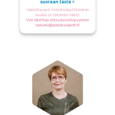
suoraan tästä >
Valitettavasti Antioksidanttiklinikan
sivuilla on tekninen häiriö!
Voit lähettää yhteydenottopyynnön
helsinki@antioksidantti.fi