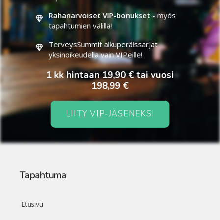
Rahanarvoiset VIP-bonukset -
myös
tapahtumien välillä!
TerveysSummit alkuperäissarjat
yksinoikeudella vain VIPeille!
1 kk hintaan 19,90 € tai vuosi
198,99 €
LIITY VIP-JÄSENEKSI
Tapahtuma
Etusivu