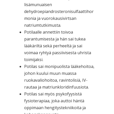
lisämunuaisen
dehydroepiandrosteronisulfaattihor
monia ja vuorokausivirtsan
natriumtutkimusta.
Potilaalle annettiin toivoa
parantumisesta ja hän sai tukea
lääkäriltä sekä perheeltä ja sai
voimaa ryhtyä passiivisesta uhrista
toimijaksi.
Potilas sai monipuolista lääkehoitoa,
johon kuului muun muassa
ruokavaliohoitoa, ravintolisiä, IV-
rautaa ja matriunkloridinfuusiota.
Potilas sai myös psykofyysistä
fysioterapiaa, joka auttoi häntä
oppimaan hengitystekniikoita ja