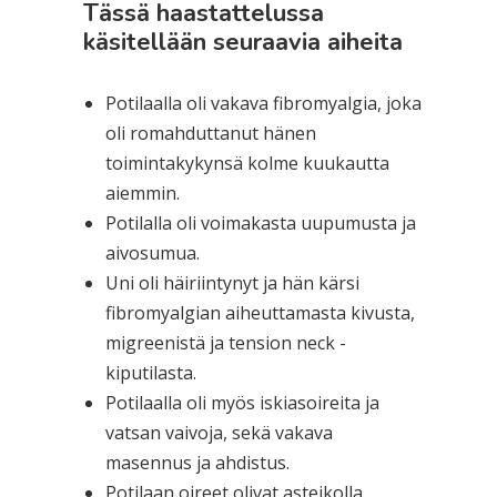
Tässä haastattelussa
käsitellään seuraavia aiheita
Potilaalla oli vakava fibromyalgia, joka
oli romahduttanut hänen
toimintakykynsä kolme kuukautta
aiemmin.
Potilalla oli voimakasta uupumusta ja
aivosumua.
Uni oli häiriintynyt ja hän kärsi
fibromyalgian aiheuttamasta kivusta,
migreenistä ja tension neck -
kiputilasta.
Potilaalla oli myös iskiasoireita ja
vatsan vaivoja, sekä vakava
masennus ja ahdistus.
Potilaan oireet olivat asteikolla