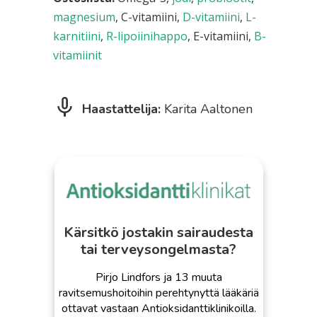
magnesium
, C-vitamiini,
D-vitamiini
,
L-
karnitiini
,
R-lipoiinihappo
, E-vitamiini,
B-
vitamiinit
Haastattelija:
Karita Aaltonen
Kärsitkö jostakin sairaudesta
tai terveysongelmasta?
Pirjo Lindfors ja 13 muuta
ravitsemushoitoihin perehtynyttä lääkäriä
ottavat vastaan Antioksidanttiklinikoilla.