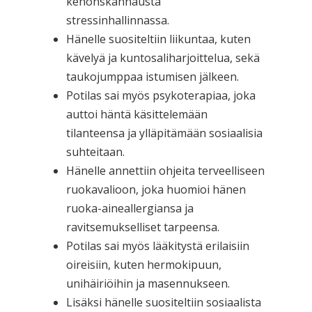
kehonskannausta
stressinhallinnassa.
Hänelle suositeltiin liikuntaa, kuten
kävelyä ja kuntosaliharjoittelua, sekä
taukojumppaa istumisen jälkeen.
Potilas sai myös psykoterapiaa, joka
auttoi häntä käsittelemään
tilanteensa ja ylläpitämään sosiaalisia
suhteitaan.
Hänelle annettiin ohjeita terveelliseen
ruokavalioon, joka huomioi hänen
ruoka-aineallergiansa ja
ravitsemukselliset tarpeensa.
Potilas sai myös lääkitystä erilaisiin
oireisiin, kuten hermokipuun,
unihäiriöihin ja masennukseen.
Lisäksi hänelle suositeltiin sosiaalista