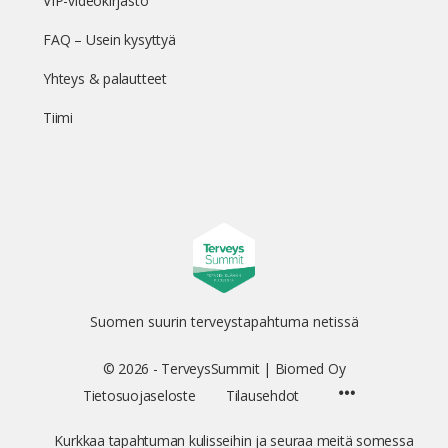
VIP-videokirjasto
FAQ – Usein kysyttyä
Yhteys & palautteet
Tiimi
Suomen suurin terveystapahtuma netissä
© 2026 - TerveysSummit | Biomed Oy
Menu
Tietosuojaseloste
Tilausehdot
Items
Kurkkaa tapahtuman kulisseihin ja seuraa meitä somessa