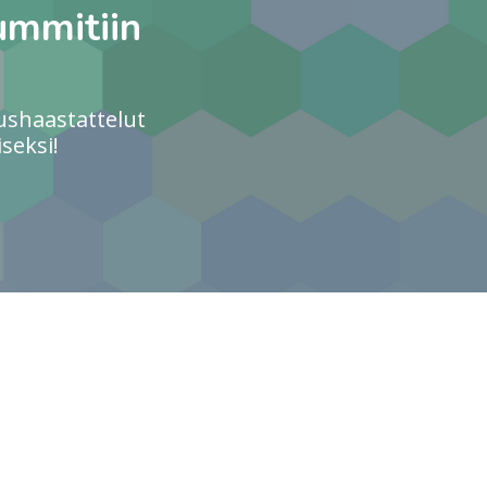
ummitiin
ushaastattelut
seksi!