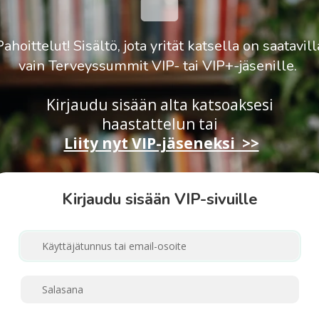
Pahoittelut! Sisältö, jota yrität katsella on saatavill
vain Terveyssummit VIP- tai VIP+-jäsenille.
Kirjaudu sisään alta katsoaksesi
haastattelun
tai
Liity nyt VIP-jäseneksi >>
Kirjaudu sisään VIP-sivuille