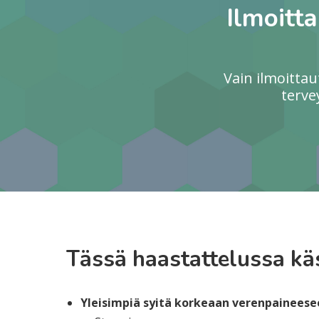
Ilmoitt
Vain ilmoitta
terve
Tässä haastattelussa käs
Yleisimpiä syitä korkeaan verenpaineese