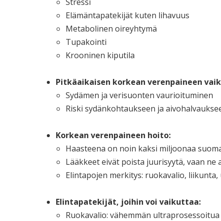
Stressi
Elämäntapatekijät kuten lihavuus
Metabolinen oireyhtymä
Tupakointi
Krooninen kiputila
Pitkäaikaisen korkean verenpaineen vaik
Sydämen ja verisuonten vaurioituminen
Riski sydänkohtaukseen ja aivohalvaukse
Korkean verenpaineen hoito:
Haasteena on noin kaksi miljoonaa suomal
Lääkkeet eivät poista juurisyytä, vaan ne
Elintapojen merkitys: ruokavalio, liikunta, 
Elintapatekijät, joihin voi vaikuttaa:
Ruokavalio: vähemmän ultraprosessoitua 