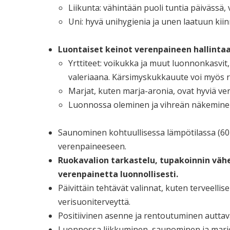
Liikunta: vähintään puoli tuntia päivässä,
Uni: hyvä unihygienia ja unen laatuun ki
Luontaiset keinot verenpaineen hallintaa
Yrttiteet: voikukka ja muut luonnonkasvit, 
valeriaana. Kärsimyskukkauute voi myös r
Marjat, kuten marja-aronia, ovat hyviä ver
Luonnossa oleminen ja vihreän näkemine
Saunominen kohtuullisessa lämpötilassa (60-
verenpaineeseen.
Ruokavalion tarkastelu, tupakoinnin väh
verenpainetta luonnollisesti.
Päivittäin tehtävät valinnat, kuten terveelli
verisuoniterveyttä.
Positiivinen asenne ja rentoutuminen auttav
Luonnossa liikkuminen, saunominen ja marjoje