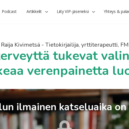
Podcast
Artikkelit
Liity VIP-jäseneksi
Yhteys & pala
Raija Kivimetsä - Tietokirjailija, yrttiterapeutti, FM
erveyttä tukevat vali
keaa verenpainetta luo
un ilmainen katseluaika on