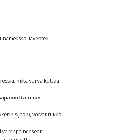
unamelissa, laventeli,
essiä, mikä voi vaikuttaa
tasapainottamaan
kerin sijaan), voivat tukea
ti verenpaineeseen.
tää terveyttä ja