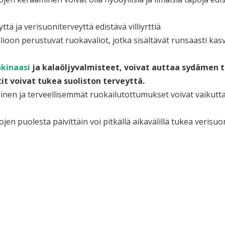
ä ja verisuoniterveyttä edistävä villiyrttiä
oon perustuvat ruokavaliot, jotka sisältävät runsaasti kasvi
kinaasi
ja kalaöljyvalmisteet, voivat auttaa sydämen 
it voivat tukea suoliston terveyttä.
nen ja terveellisemmät ruokailutottumukset voivat vaikuttaa
en puolesta päivittäin voi pitkällä aikavälillä tukea verisuon