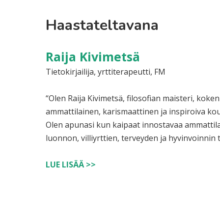
Haastateltavana
Raija Kivimetsä
Tietokirjailija, yrttiterapeutti, FM
“Olen Raija Kivimetsä, filosofian maisteri, kokenu
ammattilainen, karismaattinen ja inspiroiva koulu
Olen apunasi kun kaipaat innostavaa ammattil
luonnon, villiyrttien, terveyden ja hyvinvoinnin 
LUE LISÄÄ >>