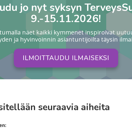
audu jo nyt syksyn TerveysS
9.-15.11.2026!
utumalla näet kaikki kymmenet inspiroivat uutu
yden ja hyvinvoinnin asiantuntijoilta täysin ilmai
ILMOITTAUDU ILMAISEKSI
itellään seuraavia aiheita
en: