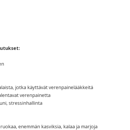
utukset:
en
aista, jotka käyttävät verenpainelääkkeitä
 alentavat verenpainetta
uni, stressinhallinta
ruokaa, enemmän kasviksia, kalaa ja marjoja