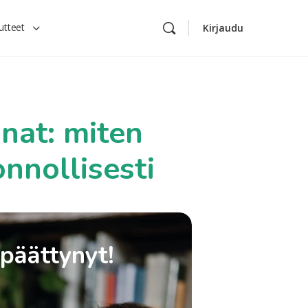
utteet
Kirjaudu
nnat: miten
nnollisesti
 päättynyt!