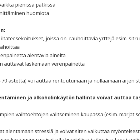
 vaikka pienissä pätkissä
innittäminen huomiota
n:
iltateesekoitukset, joissa on rauhoittavia yrttejä esim. sitru
ahoittaa
enpainetta alentavia aineita
n auttavat laskemaan verenpainetta
70 astetta) voi auttaa rentoutumaan ja nollaamaan arjen str
entäminen ja alkoholinkäytön hallinta voivat auttaa 
sempien vaihtoehtojen valitseminen kaupassa (esim. marjat so
at alentamaan stressiä ja voivat siten vaikuttaa myönteises
n kerääminen voivat olla hyödyllisiä ja ilmaisia tapoja edis