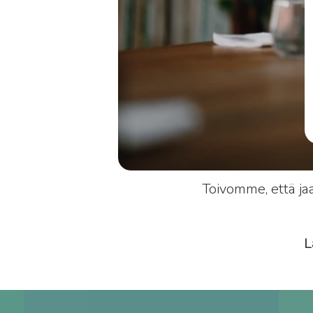
Toivomme, että ja
L