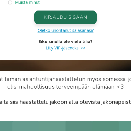
Muista minut
KIRJAUDU SISÄÄN
Oletko unohtanut salasanasi?
Eikö sinulla ole vielä tiliä?
Liity VIP-jäseneksi >>
at tämän asiantuntijahaastattelun myös somessa, jot
olisi mahdollisuus terveempään elämään. <3
aita siis haastattelu jakoon alla olevista jakonapeist