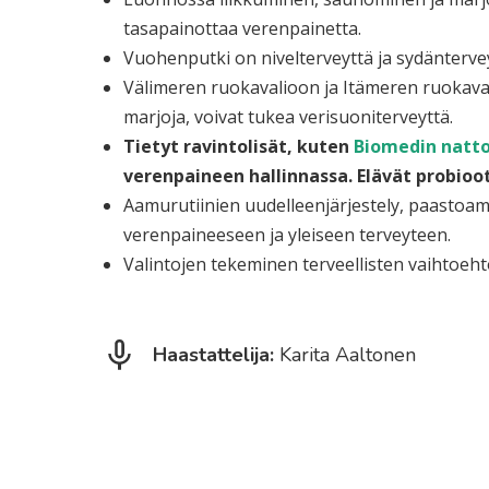
tasapainottaa verenpainetta.
Vuohenputki on nivelterveyttä ja sydänterveytt
Välimeren ruokavalioon ja Itämeren ruokavali
marjoja, voivat tukea verisuoniterveyttä.
Tietyt ravintolisät, kuten
Biomedin natto
verenpaineen hallinnassa. Elävät probioot
Aamurutiinien uudelleenjärjestely, paastoami
verenpaineeseen ja yleiseen terveyteen.
Valintojen tekeminen terveellisten vaihtoehtoj
Haastattelija:
Karita Aaltonen