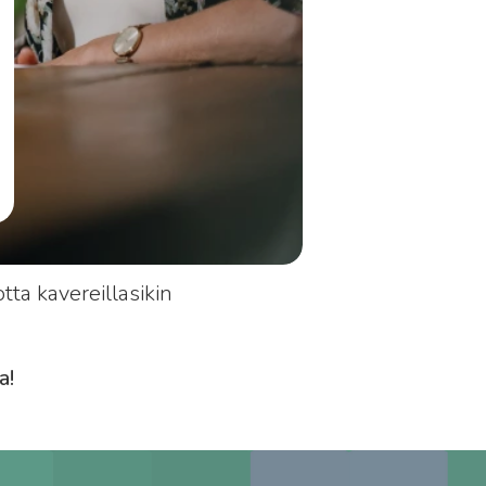
ta kavereillasikin
a!