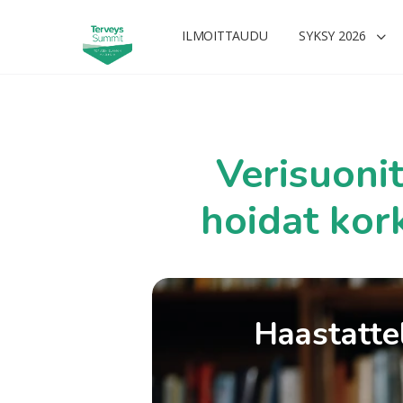
ILMOITTAUDU
SYKSY 2026
Verisuonit
hoidat kor
Haastattel