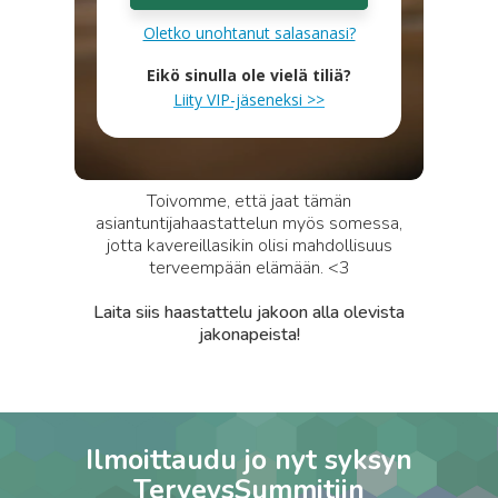
Oletko unohtanut salasanasi?
Eikö sinulla ole vielä tiliä?
Liity VIP-jäseneksi >>
Toivomme, että jaat tämän
asiantuntijahaastattelun myös somessa,
jotta kavereillasikin olisi mahdollisuus
terveempään elämään. <3
Laita siis haastattelu jakoon alla olevista
jakonapeista!
Ilmoittaudu jo nyt syksyn
TerveysSummitiin