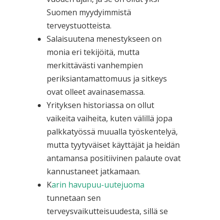
Suomen myydyimmistä
terveystuotteista.
Salaisuutena menestykseen on
monia eri tekijöitä, mutta
merkittävästi vanhempien
periksiantamattomuus ja sitkeys
ovat olleet avainasemassa.
Yrityksen historiassa on ollut
vaikeita vaiheita, kuten välillä jopa
palkkatyössä muualla työskentelyä,
mutta tyytyväiset käyttäjät ja heidän
antamansa positiivinen palaute ovat
kannustaneet jatkamaan.
K
arin havupuu-uutejuoma
tunnetaan sen
terveysvaikutteisuudesta, sillä se