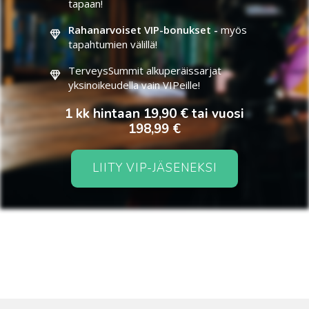
tapaan!
Rahanarvoiset VIP-bonukset -
myös
tapahtumien välillä!
TerveysSummit alkuperäissarjat
yksinoikeudella vain VIPeille!
1 kk hintaan 19,90 € tai vuosi
198,99 €
LIITY VIP-JÄSENEKSI