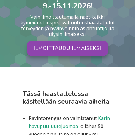
9.-15.11.2026!
Vain ilmoittautumalla näet kaikki
kymmenet inspiroivat uutuushaastattelut
terveyden ja hyvinvoinnin asiantuntijoilta
täysin ilmaiseksi!
ILMOITTAUDU ILMAISEKSI
Tässä haastattelussa
käsitellään seuraavia aiheita
Ravintorengas on valmistanut
Karin
havupuu-uutejuomaa
jo lähes 50
vuoden ajan, ja se on ollut yksi