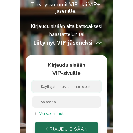
Terveyssummit VIP- tai VIP+-
jäsenille.
Kirjaudu sisään alta katsoaksesi
haastattelun
tai
Liity nyt VIP-jäseneksi >>
Kirjaudu sisään
VIP-sivuille
Muista minut
KIRJAUDU SISÄÄN