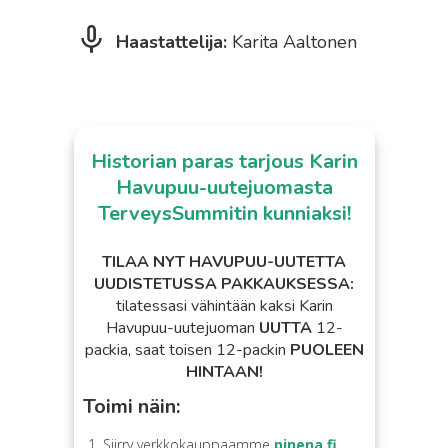
Haastattelija:
Karita Aaltonen
Historian paras tarjous Karin
Havupuu-uutejuomasta
TerveysSummitin kunniaksi!
TILAA NYT HAVUPUU-UUTETTA
UUDISTETUSSA PAKKAUKSESSA:
tilatessasi vähintään kaksi Karin
Havupuu-uutejuoman
UUTTA
12-
packia, saat toisen 12-packin
PUOLEEN
HINTAAN!
Toimi näin:
Siirry verkkokauppaamme
pinena.fi