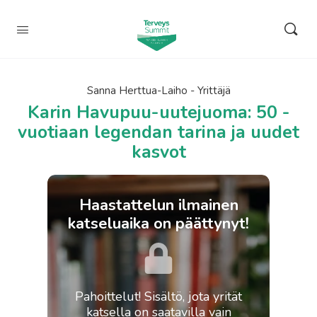
Sanna Herttua-Laiho - Yrittäjä
Karin Havupuu-uutejuoma: 50 -
vuotiaan legendan tarina ja uudet
kasvot
Haastattelun ilmainen
katseluaika on päättynyt!
Pahoittelut! Sisältö, jota yrität
katsella on saatavilla vain