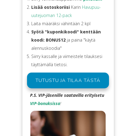
Lisää ostoskoriisi
Karin
Havupuu-
uutejuoman 12-pack
Laita määräksi vähintään 2 kpl
Syötä "kuponkikoodi" kenttään
koodi:
BONUS12
ja paina "käytä
alennuskoodia"
Siirry kassalle ja viimeistele tilauksesi
täyttämällä tietosi.
TUTUSTU JA TILAA TÄSTÄ
P.S. VIP-jäsenille saatavilla erityisetu
VIP-bonuksissa
!