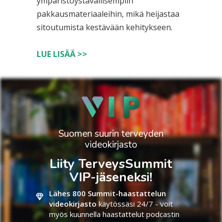
ympäristöystävällisempiin
pakkausmateriaaleihin, mikä heijastaa
sitoutumista kestävään kehitykseen.
LUE LISÄÄ >>
Suomen suurin terveyden
videokirjasto
Liity TerveysSummit
VIP-jäseneksi!
Lähes 800 Summit-haastattelun
videokirjasto
käytössäsi 24/7 - voit
myös kuunnella haastattelut podcastin