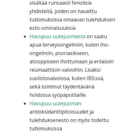
sisältää runsaasti fenolisia
yhdisteitä, joiden on havaittu
tutkimuksissa omaavan tulehduksen
esto-ominaisuuksia.
Havupuu-uutejuomasta
on saatu
apua terveysongelmiin, kuten iho-
ongelmiin, psoriasikseen,
atooppiseen ihottumaan ja erilaisiin
reumaattisiin vaivoihin. Lisäksi
suolistovaivoissa, kuten IBS:ssä,
sekä toiminut täydentävänä
hoidossa syöpäpotilaille.
Havupuu-uutejuoman
antioksidanttipitoisuudet ja
tulehduksenesto on myös todettu
tutkimuksissa