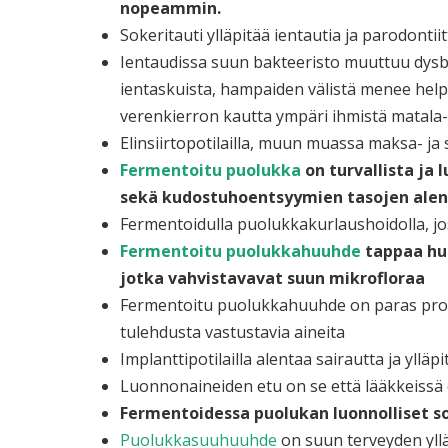
nopeammin.
Sokeritauti ylläpitää ientautia ja parodonti
Ientaudissa suun bakteeristo muuttuu dysb
ientaskuista, hampaiden välistä menee help
verenkierron kautta ympäri ihmistä matala-
Elinsiirtopotilailla, muun muassa maksa- ja s
Fermentoitu puolukka
on turvallista ja
sekä kudostuhoentsyymien tasojen ale
Fermentoidulla puolukkakurlaushoidolla, jos
Fermentoitu puolukkahuuhde
tappaa huo
jotka vahvistavavat suun mikrofloraa
Fermentoitu puolukkahuuhde on paras probioo
tulehdusta vastustavia aineita
Implanttipotilailla alentaa sairautta ja ylläp
Luonnonaineiden etu on se että lääkkeissä 
Fermentoidessa puolukan luonnolliset s
Puolukkasuuhuuhde
on suun terveyden yllä