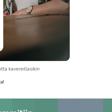
ta kavereillasikin
a!