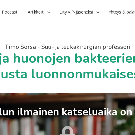
Podcast
Artikkelit
Liity VIP-jäseneksi
Yhteys & pala
Timo Sorsa - Suu- ja leukakirurgian professori
 ja huonojen bakteerie
usta luonnonmukaise
un ilmainen katseluaika on