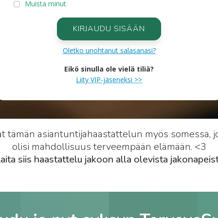
Muista minut
KIRJAUDU SISÄÄN
Oletko unohtanut salasanasi?
Eikö sinulla ole vielä tiliä?
Liity VIP-jäseneksi >>
at tämän asiantuntijahaastattelun myös somessa, jot
olisi mahdollisuus terveempään elämään. <3
aita siis haastattelu jakoon alla olevista jakonapeist