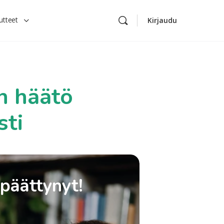
utteet
Kirjaudu
n häätö
sti
 päättynyt!