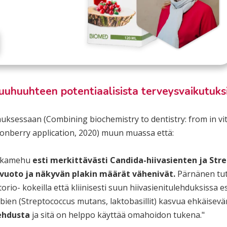
uhuuhteen potentiaalisista terveysvaikutuks
muksessaan (Combining biochemistry to dentistry: from in vi
ingonberry application, 2020) muun muassa että:
ukkamehu
esti merkittävästi Candida-hiivasienten ja Str
vuoto ja näkyvän plakin määrät vähenivät.
Pärnänen tut
o- kokeilla että kliinisesti suun hiivasienitulehduksissa es
obien (Streptococcus mutans, laktobasillit) kasvua ehkäisevä
ehdusta
ja sitä on helppo käyttää omahoidon tukena."