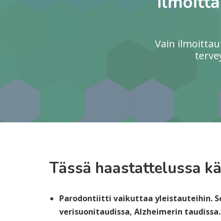
Ilmoitt
Vain ilmoitta
terve
Tässä haastattelussa kä
Parodontiitti vaikuttaa yleistauteihin. S
verisuonitaudissa, Alzheimerin taudissa.