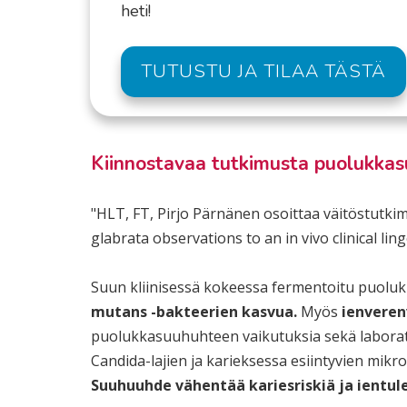
heti!
TUTUSTU JA TILAA TÄSTÄ
Kiinnostavaa tutkimusta puolukkasu
"HLT, FT, Pirjo Pärnänen osoittaa väitöstutki
glabrata observations to an in vivo clinical l
Suun kliinisessä kokeessa fermentoitu puol
mutans -bakteerien kasvua.
Myös
ienveren
puolukkasuuhuhteen vaikutuksia sekä laboratori
Candida-lajien ja karieksessa esiintyvien mikr
Suuhuuhde vähentää kariesriskiä ja ientul