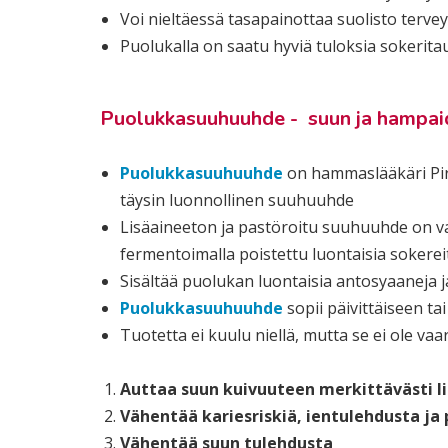
Voi nieltäessä tasapainottaa suolisto tervey
Puolukalla on saatu hyviä tuloksia sokeritau
Puolukkasuuhuuhde - suun ja hampai
Puolukkasuuhuuhde
on hammaslääkäri Pirjo
täysin luonnollinen suuhuuhde
Lisäaineeton ja pastöroitu suuhuuhde on va
fermentoimalla poistettu luontaisia sokerei
Sisältää puolukan luontaisia antosyaaneja j
Puolukkasuuhuuhde
sopii päivittäiseen t
Tuotetta ei kuulu niellä, mutta se ei ole vaa
Auttaa suun kuivuuteen merkittävästi li
Vähentää kariesriskiä, ientulehdusta ja
Vähentää suun tulehdusta