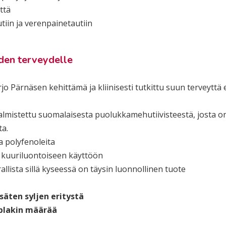
ttä
tiin ja verenpainetautiin
den terveydelle
 Pärnäsen kehittämä ja kliinisesti tutkittu suun terveyttä 
lmistettu suomalaisesta puolukkamehutiivisteestä, josta o
ta.
a polyfenoleita
ai kuuriluontoiseen käyttöön
rallista sillä kyseessä on täysin luonnollinen tuote
säten syljen eritystä
 plakin määrää