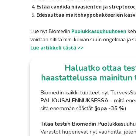
Estää candida hiivasienten ja streptoc
Edesauttaa maitohappobakteerien kasv
Lue nyt Biomedin
Puolukkasuuhuuhteen
kehi
voidaan hillitä mm. kuivan suun ongelmaa ja s
Lue artikkeli tästä >>
Haluatko ottaa test
haastattelussa mainitun 
Biomedin kaikki tuotteet nyt TerveysS
PALJOUSALENNUKSESSA
- mitä ene
sitä enemmän säästät (
jopa -35 %
)
Tilaa testiin Biomedin Puolukkasuuh
Varastot hupenevat nyt vauhdilla, joten