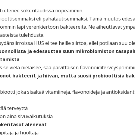
itti etenee sokeritaudissa nopeammin.
ioottisemmaksi eli pahatautisemmaksi. Tämä muutos edesau
ommin läpi verenkiertoon bakteereita. Ne aiheuttavat ympä
asteista tulehdusta.
ydänsiirroissa HUS ei tee heille siirtoa, ellei potilaan suu ol
 luonnollista ja edesauttaa suun mikrobiomiston tasapa
ntamista
 se vielä nielaisee, saa päivittäisen flavonoiditerveyspommi
not bakteerit ja hiivan, mutta suosii probioottisia bak
tti joka sisältää vitamiineja, flavonoideja ja antioksidantt
itää terveyttä
on aina sivuvaikutuksia
okeritasot alenevat
pitäjä ja huoltaja