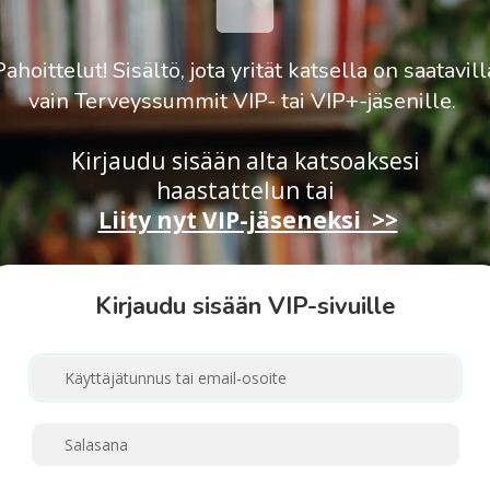
Pahoittelut! Sisältö, jota yrität katsella on saatavill
vain Terveyssummit VIP- tai VIP+-jäsenille.
Kirjaudu sisään alta katsoaksesi
haastattelun
tai
Liity nyt VIP-jäseneksi >>
Kirjaudu sisään VIP-sivuille