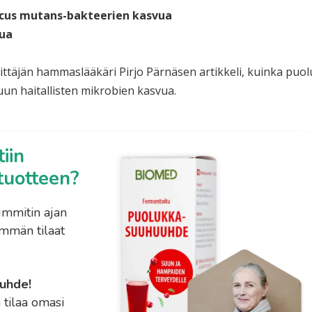
occus mutans-bakteerien kasvua
ua
ttäjän hammaslääkäri Pirjo Pärnäsen artikkeli, kuinka puol
uun haitallisten mikrobien kasvua.
iin
tuotteen?
ummitin ajan
mmän tilaat
uuhde!
 tilaa omasi