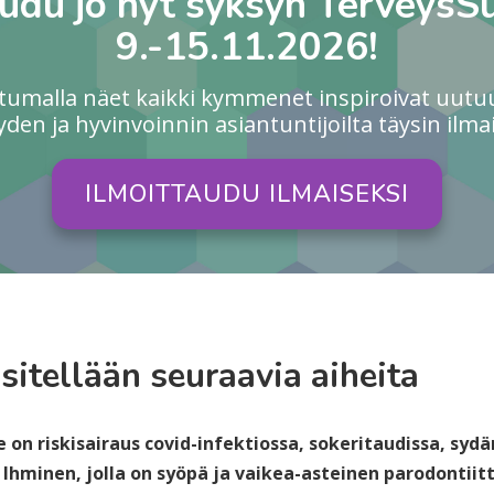
audu jo nyt syksyn TerveysS
9.-15.11.2026!
utumalla näet kaikki kymmenet inspiroivat uutu
yden ja hyvinvoinnin asiantuntijoilta täysin ilmai
ILMOITTAUDU ILMAISEKSI
sitellään seuraavia aiheita
e on riskisairaus covid-infektiossa, sokeritaudissa, sydä
 Ihminen, jolla on syöpä ja vaikea-asteinen parodontiitt