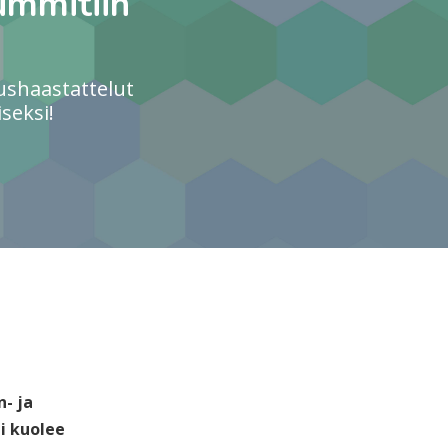
ummitiin
ushaastattelut
seksi!
n- ja
i kuolee