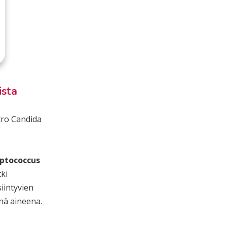
ista
tro Candida
eptococcus
ki
iintyvien
nä aineena.