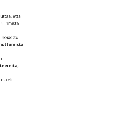
ttaa, että
ri ihmistä
e hoidettu
inottamista
n
teereita,
eja eli