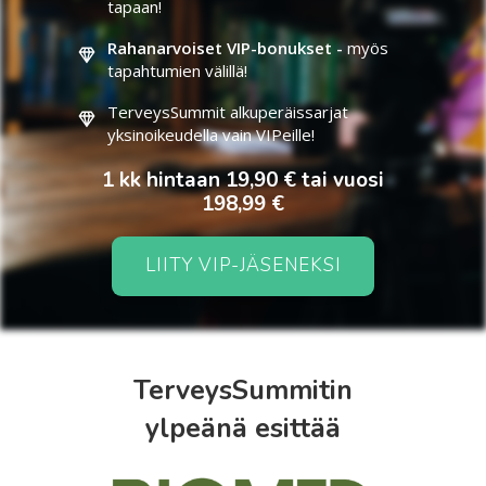
tapaan!
Rahanarvoiset VIP-bonukset -
myös
tapahtumien välillä!
TerveysSummit alkuperäissarjat
yksinoikeudella vain VIPeille!
1 kk hintaan 19,90 € tai vuosi
198,99 €
LIITY VIP-JÄSENEKSI
TerveysSummitin
ylpeänä esittää