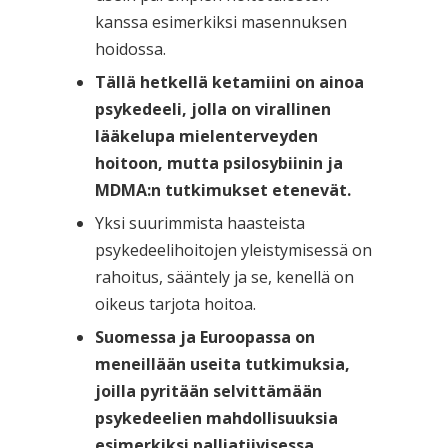
kanssa esimerkiksi masennuksen
hoidossa.
Tällä hetkellä ketamiini on ainoa
psykedeeli, jolla on virallinen
lääkelupa
mielenterveyden
hoitoon, mutta psilosybiinin ja
MDMA:n tutkimukset etenevät.
Yksi suurimmista haasteista
psykedeelihoitojen yleistymisessä on
rahoitus, sääntely ja se, kenellä on
oikeus tarjota hoitoa.
Suomessa ja Euroopassa on
meneillään useita tutkimuksia,
joilla pyritään selvittämään
psykedeelien mahdollisuuksia
esimerkiksi palliatiivisessa