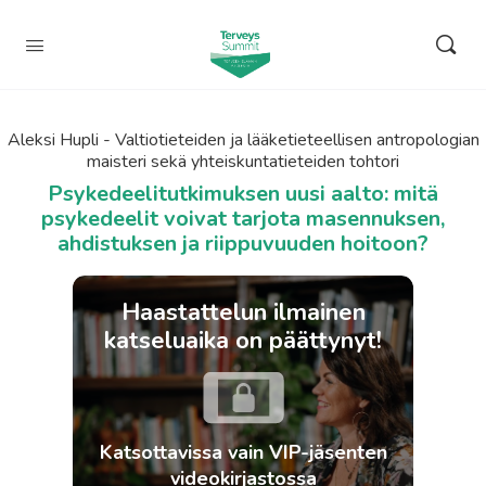
Aleksi Hupli - Valtiotieteiden ja lääketieteellisen antropologian
maisteri sekä yhteiskuntatieteiden tohtori
Psykedeelitutkimuksen uusi aalto: mitä
psykedeelit voivat tarjota masennuksen,
ahdistuksen ja riippuvuuden hoitoon?
Haastattelun ilmainen
katseluaika on päättynyt!
Katsottavissa vain VIP-jäsenten
videokirjastossa