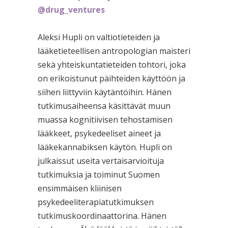
@drug_ventures
Aleksi Hupli on valtiotieteiden ja
lääketieteellisen antropologian maisteri
sekä yhteiskuntatieteiden tohtori, joka
on erikoistunut päihteiden käyttöön ja
siihen liittyviin käytäntöihin. Hänen
tutkimusaiheensa käsittävät muun
muassa kognitiivisen tehostamisen
lääkkeet, psykedeeliset aineet ja
lääkekannabiksen käytön. Hupli on
julkaissut useita vertaisarvioituja
tutkimuksia ja toiminut Suomen
ensimmäisen kliinisen
psykedeeliterapiatutkimuksen
tutkimuskoordinaattorina. Hänen