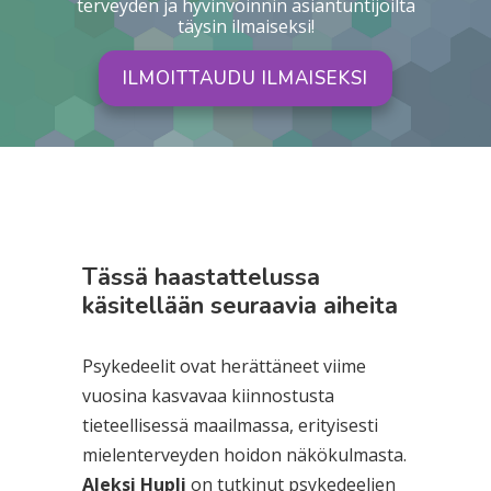
terveyden ja hyvinvoinnin asiantuntijoilta
täysin ilmaiseksi!
ILMOITTAUDU ILMAISEKSI
Tässä haastattelussa
käsitellään seuraavia aiheita
Psykedeelit ovat herättäneet viime
vuosina kasvavaa kiinnostusta
tieteellisessä maailmassa, erityisesti
mielenterveyden hoidon näkökulmasta.
Aleksi Hupli
on tutkinut psykedeelien