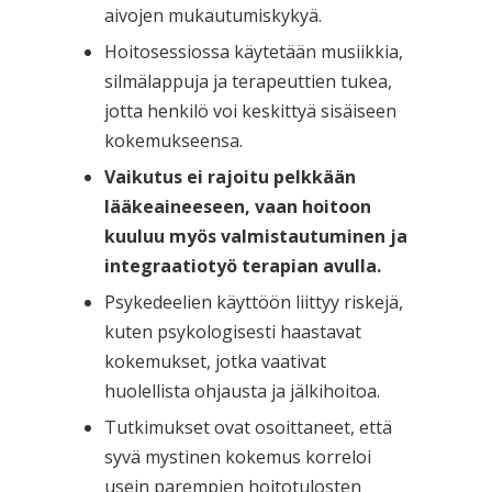
aivojen mukautumiskykyä.
Hoitosessiossa käytetään musiikkia,
silmälappuja ja terapeuttien tukea,
jotta henkilö voi keskittyä sisäiseen
kokemukseensa.
Vaikutus ei rajoitu pelkkään
lääkeaineeseen, vaan hoitoon
kuuluu myös valmistautuminen ja
integraatiotyö terapian avulla.
Psykedeelien käyttöön liittyy riskejä,
kuten psykologisesti haastavat
kokemukset, jotka vaativat
huolellista ohjausta ja jälkihoitoa.
Tutkimukset ovat osoittaneet, että
syvä mystinen kokemus korreloi
usein parempien hoitotulosten