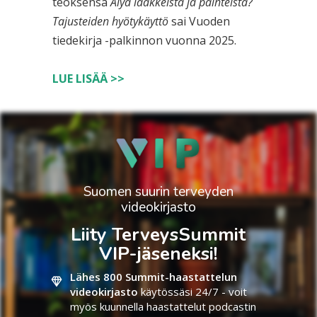
teoksensa
Älyä lääkkeistä ja päihteistä?
Tajusteiden hyötykäyttö
sai Vuoden
tiedekirja -palkinnon vuonna 2025.
LUE LISÄÄ >>
Suomen suurin terveyden
videokirjasto
Liity TerveysSummit
VIP-jäseneksi!
Lähes 800 Summit-haastattelun
videokirjasto
käytössäsi 24/7 - voit
myös kuunnella haastattelut podcastin