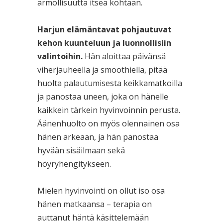
armollisuutta itseä kohtaan.
Harjun elämäntavat pohjautuvat
kehon kuunteluun ja luonnollisiin
valintoihin.
Hän aloittaa päivänsä
viherjauheella ja smoothiella, pitää
huolta palautumisesta keikkamatkoilla
ja panostaa uneen, joka on hänelle
kaikkein tärkein hyvinvoinnin perusta.
Äänenhuolto on myös olennainen osa
hänen arkeaan, ja hän panostaa
hyvään sisäilmaan sekä
höyryhengitykseen.
Mielen hyvinvointi on ollut iso osa
hänen matkaansa – terapia on
auttanut häntä käsittelemään