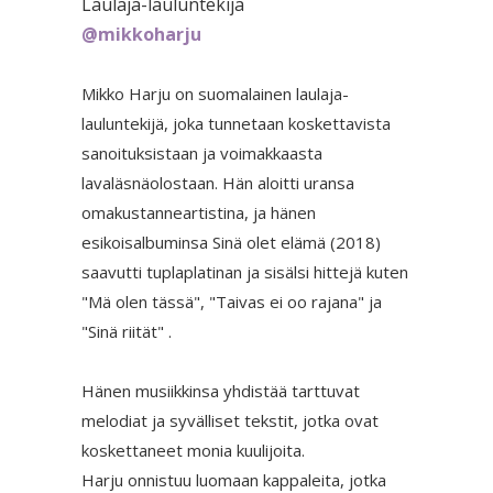
Laulaja-lauluntekijä
@mikkoharju
Mikko Harju on suomalainen laulaja-
lauluntekijä, joka tunnetaan koskettavista
sanoituksistaan ja voimakkaasta
lavaläsnäolostaan. Hän aloitti uransa
omakustanneartistina, ja hänen
esikoisalbuminsa Sinä olet elämä (2018)
saavutti tuplaplatinan ja sisälsi hittejä kuten
"Mä olen tässä", "Taivas ei oo rajana" ja
"Sinä riität" .
Hänen musiikkinsa yhdistää tarttuvat
melodiat ja syvälliset tekstit, jotka ovat
koskettaneet monia kuulijoita.
Harju onnistuu luomaan kappaleita, jotka