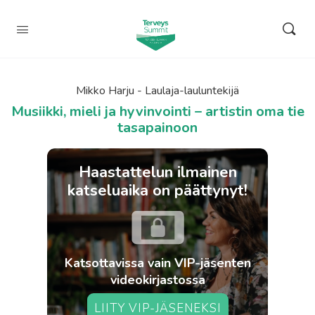
Mikko Harju - Laulaja-lauluntekijä
Musiikki, mieli ja hyvinvointi – artistin oma tie
tasapainoon
Haastattelun ilmainen
katseluaika on päättynyt!
Katsottavissa vain VIP-jäsenten
videokirjastossa
LIITY VIP-JÄSENEKSI