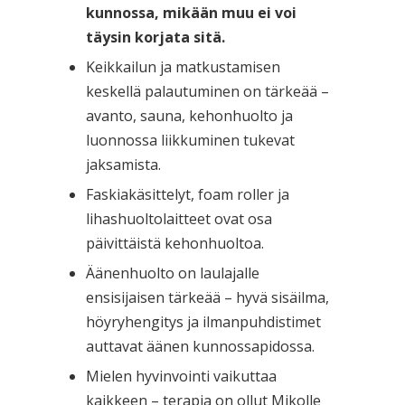
kunnossa, mikään muu ei voi
täysin korjata sitä.
Keikkailun ja matkustamisen
keskellä palautuminen on tärkeää –
avanto, sauna, kehonhuolto ja
luonnossa liikkuminen tukevat
jaksamista.
Faskiakäsittelyt, foam roller ja
lihashuoltolaitteet ovat osa
päivittäistä kehonhuoltoa.
Äänenhuolto on laulajalle
ensisijaisen tärkeää – hyvä sisäilma,
höyryhengitys ja ilmanpuhdistimet
auttavat äänen kunnossapidossa.
Mielen hyvinvointi vaikuttaa
kaikkeen – terapia on ollut Mikolle