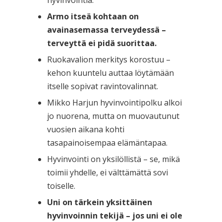
hyvinvointia.
Armo itseä kohtaan on
avainasemassa terveydessä –
terveyttä ei pidä suorittaa.
Ruokavalion merkitys korostuu –
kehon kuuntelu auttaa löytämään
itselle sopivat ravintovalinnat.
Mikko Harjun hyvinvointipolku alkoi
jo nuorena, mutta on muovautunut
vuosien aikana kohti
tasapainoisempaa elämäntapaa.
Hyvinvointi on yksilöllistä – se, mikä
toimii yhdelle, ei välttämättä sovi
toiselle.
Uni on tärkein yksittäinen
hyvinvoinnin tekijä – jos uni ei ole