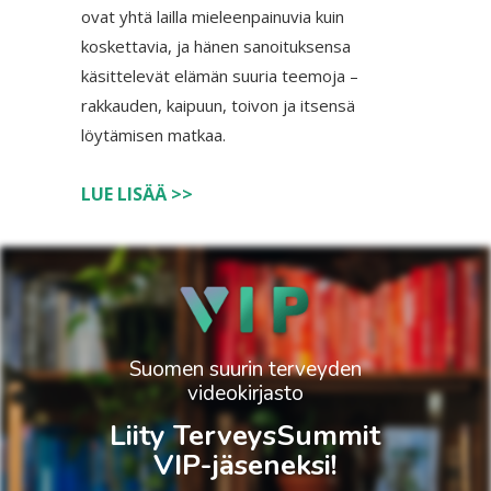
ovat yhtä lailla mieleenpainuvia kuin
koskettavia, ja hänen sanoituksensa
käsittelevät elämän suuria teemoja –
rakkauden, kaipuun, toivon ja itsensä
löytämisen matkaa.
LUE LISÄÄ >>
Suomen suurin terveyden
videokirjasto
Liity TerveysSummit
VIP-jäseneksi!