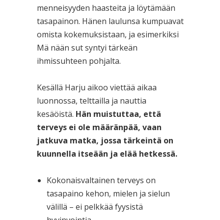
menneisyyden haasteita ja löytämään
tasapainon. Hänen laulunsa kumpuavat
omista kokemuksistaan, ja esimerkiksi
Mä nään sut syntyi tärkeän
ihmissuhteen pohjalta.
Kesällä Harju aikoo viettää aikaa
luonnossa, telttailla ja nauttia
kesäöistä.
Hän muistuttaa, että
terveys ei ole määränpää, vaan
jatkuva matka, jossa tärkeintä on
kuunnella itseään ja elää hetkessä.
Kokonaisvaltainen terveys on
tasapaino kehon, mielen ja sielun
välillä – ei pelkkää fyysistä