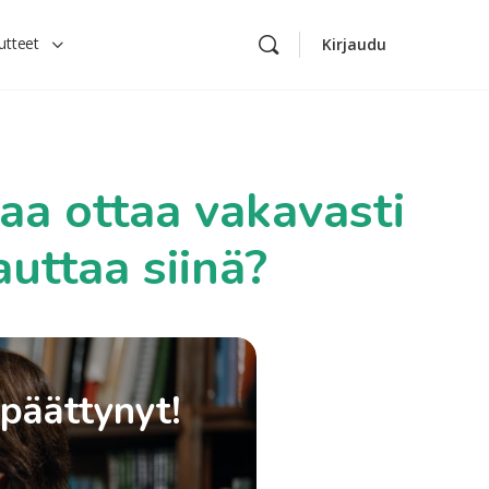
utteet
Kirjaudu
aa ottaa vakavasti
auttaa siinä?
 päättynyt!