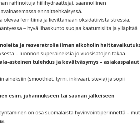
än raffinoituja hiilihydraatteja), säännöllinen
at avainasemassa ennaltaehkäisyssä.
levaa ferritiiniä ja lievittämään oksidatiivista stressiä.
ääntyessä – hyvä lihaskunto suojaa kaatumisilta ja ylläpitää
noleita ja resveratrolia ilman alkoholin haittavaikutuks
sesta – luonnon superaineksia jo vuosisatojen takaa.
ala-asteinen tulehdus ja kevätväsymys – asiakaspalaut
aineksiin (smoothiet, tyrni, inkivääri, stevia) ja sopii
en esim. juhannukseen tai saunan jälkeiseen
dyntäminen on osa suomalaista hyvinvointiperinnettä – mut
a.