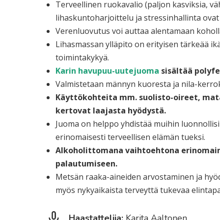
Terveellinen ruokavalio (paljon kasviksia, väh
lihaskuntoharjoittelu ja stressinhallinta ov
Verenluovutus voi auttaa alentamaan koholla o
Lihasmassan ylläpito on erityisen tärkeää ik
toimintakykyä.
Karin havupuu-uutejuoma
sisältää polyfe
Valmistetaan männyn kuoresta ja nila-kerrok
Käyttökohteita mm. suolisto-oireet, mat
kertovat laajasta hyödystä.
Juoma on helppo yhdistää muihin luonnollisiin 
erinomaisesti terveellisen elämän tueksi.
Alkoholittomana vaihtoehtona erinomain
palautumiseen.
Metsän raaka-aineiden arvostaminen ja hyö
myös nykyaikaista terveyttä tukevaa elintapa
Haastattelija:
Karita Aaltonen