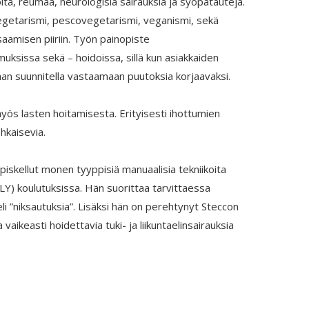
oita, reumaa, neurologisia sairauksia ja syöpätauteja.
vegetarismi, pescovegetarismi, veganismi, sekä
amisen piiriin. Työn painopiste
kimuksissa sekä – hoidoissa, sillä kun asiakkaiden
daan suunnitella vastaamaan puutoksia korjaavaksi.
ös lasten hoitamisesta. Erityisesti ihottumien
hkaisevia.
kellut monen tyyppisiä manuaalisia tekniikoita
) koulutuksissa. Hän suorittaa tarvittaessa
li ”niksautuksia”. Lisäksi hän on perehtynyt Steccon
vaikeasti hoidettavia tuki- ja liikuntaelinsairauksia