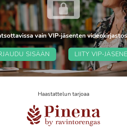
tsottavissa vain VIP-jäsenten videokirjasto
IRJAUDU SISÄÄN
LIITY VIP-JÄSEN
Haastattelun tarjoaa