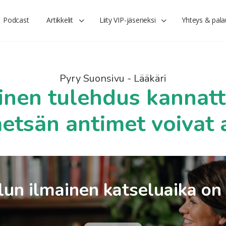
Podcast
Artikkelit
Liity VIP-jäseneksi
Yhteys & pala
Pyry Suonsivu - Lääkäri
inen tulehdus kannatt
etsän antimet voivat 
un ilmainen katseluaika on