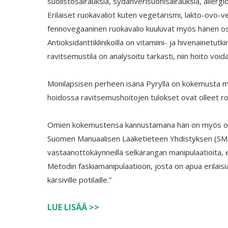
suolistosairauksia, sydänverisuonisairauksia, allergi
Erilaiset ruokavaliot kuten vegetarismi, lakto-ovo-
fennovegaaninen ruokavalio kuuluvat myös hänen osa
Antioksidanttiklinikoilla on vitamiini- ja hivenainetut
ravitsemustila on analysoitu tarkasti, niin hoito voi
Monilapsisen perheen isänä Pyryllä on kokemusta my
hoidossa ravitsemushoitojen tulokset ovat olleet ro
Omien kokemustensa kannustamana hän on myös opis
Suomen Manuaalisen Lääketieteen Yhdistyksen (SMLY
vastaanottokäynneillä selkärangan manipulaatioita, e
Metodin faskiamanipulaatioon, josta on apua erilaisia 
kärsiville potilaille.”
LUE LISÄÄ >>