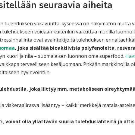
itellään seuraavia aiheita
n tulehduksen vakavuutta: kyseessä on näkymätön mutta vaara
n tulehdukseen voidaan kuitenkin vaikuttaa monilla luonnollisi
 stressinhallinta ovat avaintekijöitä tulehduksen ennaltaehkä
juomaa
, joka sisältää bioaktiivisia polyfenoleita, resve
n kuori ja nila – suomalaisen luonnon oma superfood.
Hav
 vaikkapa terveelliseen kesäjuomaan. Pitkään markkinoilla ol
ltaiseen hyvinvointiin.
ulehdustila, joka liittyy mm. metaboliseen oireyhtymää
ee ja viskeraalirasva lisääntyy – kaikki merkkejä matala-asteis
i, voivat olla yllättävän suuria tulehduslähteitä ja alti