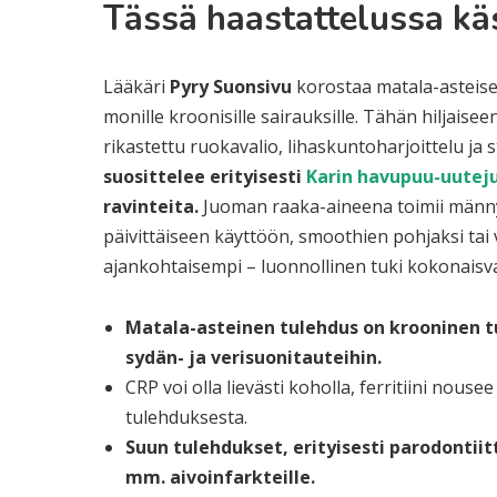
Tässä haastattelussa käs
Lääkäri
Pyry Suonsivu
korostaa matala-asteise
monille kroonisille sairauksille. Tähän hiljaisee
rikastettu ruokavalio, lihaskuntoharjoittelu ja
suosittelee erityisesti
Karin havupuu-uute
ravinteita.
Juoman raaka-aineena toimii männy
päivittäiseen käyttöön, smoothien pohjaksi tai
ajankohtaisempi – luonnollinen tuki kokonaisva
Matala-asteinen tulehdus on krooninen t
sydän- ja verisuonitauteihin.
CRP voi olla lievästi koholla, ferritiini nous
tulehduksesta.
Suun tulehdukset, erityisesti parodontiitt
mm. aivoinfarkteille.