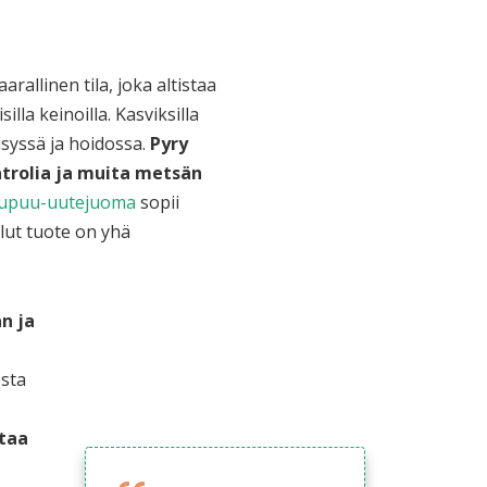
llinen tila, joka altistaa
lla keinoilla. Kasviksilla
isyssä ja hoidossa.
Pyry
ratrolia ja muita metsän
upuu-uutejuoma
sopii
lut tuote on yhä
n ja
esta
staa