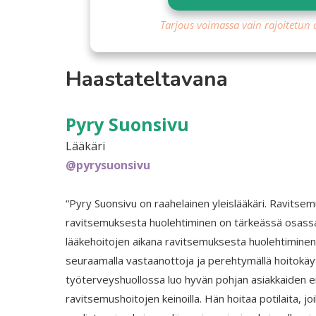
Tarjous voimassa vain rajoitetun 
Haastateltavana
Pyry Suonsivu
Lääkäri
@pyrysuonsivu
“Pyry Suonsivu on raahelainen yleislääkäri. Ravitse
ravitsemuksesta huolehtiminen on tärkeässä osassa 
lääkehoitojen aikana ravitsemuksesta huolehtiminen 
seuraamalla vastaanottoja ja perehtymällä hoitokäyt
työterveyshuollossa luo hyvän pohjan asiakkaiden 
ravitsemushoitojen keinoilla. Hän hoitaa potilaita, 