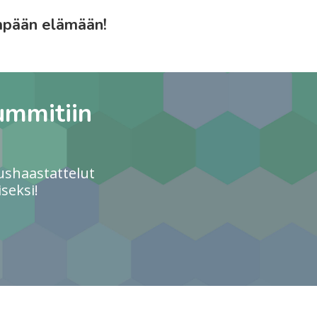
empään elämään!
ummitiin
ushaastattelut
seksi!