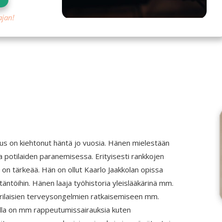
ajan!
mus on kiehtonut häntä jo vuosia. Hänen mielestään
potilaiden paranemisessa. Erityisesti rankkojen
on tärkeää. Hän on ollut Kaarlo Jaakkolan opissa
äntöihin. Hänen laaja työhistoria yleislääkärinä mm.
erilaisien terveysongelmien ratkaisemiseen mm.
joilla on mm rappeutumissairauksia kuten