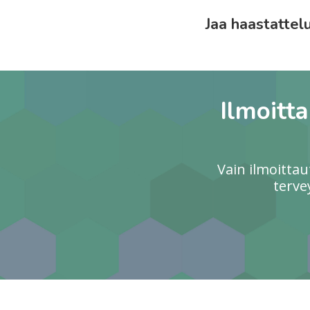
Jaa haastattel
Ilmoitt
Vain ilmoitta
terve