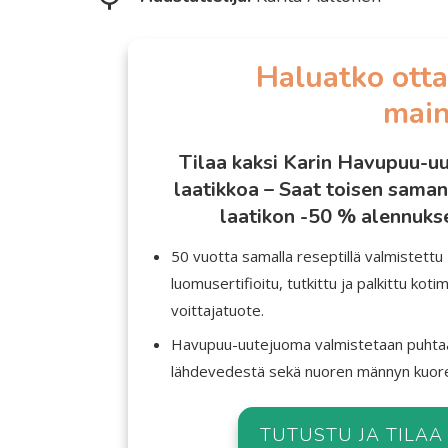
Haluatko otta
main
Tilaa kaksi Karin Havupuu-u
laatikkoa – Saat toisen sama
laatikon -50 % alennukse
50 vuotta samalla reseptillä valmistettu
luomusertifioitu, tutkittu ja palkittu koti
voittajatuote.
Havupuu-uutejuoma valmistetaan puhta
lähdevedestä sekä nuoren männyn kuores
TUTUSTU JA TILAA