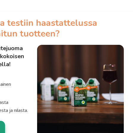
a testiin haastattelussa
itun tuotteen?
utejuoma
nkokoisen
lla!
mainen
asta
ta ja nilasta.