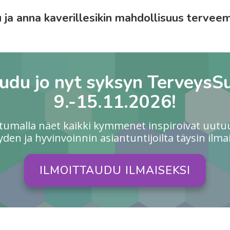
u ja anna kaverillesikin mahdollisuus terve
audu jo nyt syksyn TerveysS
9.-15.11.2026!
utumalla näet kaikki kymmenet inspiroivat uutu
yden ja hyvinvoinnin asiantuntijoilta täysin ilmai
ILMOITTAUDU ILMAISEKSI