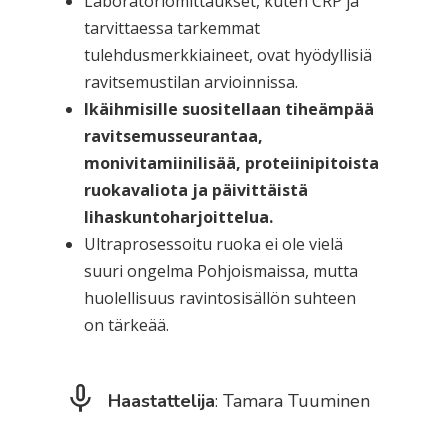
Laboratoriomittaukset, kuten CRP ja
tarvittaessa tarkemmat
tulehdusmerkkiaineet, ovat hyödyllisiä
ravitsemustilan arvioinnissa.
Ikäihmisille suositellaan tiheämpää
ravitsemusseurantaa,
monivitamiinilisää, proteiinipitoista
ruokavaliota ja päivittäistä
lihaskuntoharjoittelua.
Ultraprosessoitu ruoka ei ole vielä
suuri ongelma Pohjoismaissa, mutta
huolellisuus ravintosisällön suhteen
on tärkeää.
Haastattelija
: Tamara Tuuminen