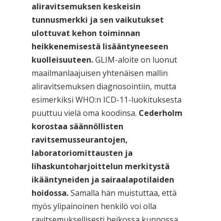
aliravitsemuksen keskeisin
tunnusmerkki ja sen vaikutukset
ulottuvat kehon toiminnan
heikkenemisestä lisääntyneeseen
kuolleisuuteen.
GLIM-aloite on luonut
maailmanlaajuisen yhtenäisen mallin
aliravitsemuksen diagnosointiin, mutta
esimerkiksi WHO:n ICD-11-luokituksesta
puuttuu vielä oma koodinsa.
Cederholm
korostaa säännöllisten
ravitsemusseurantojen,
laboratoriomittausten ja
lihaskuntoharjoittelun merkitystä
ikääntyneiden ja sairaalapotilaiden
hoidossa.
Samalla hän muistuttaa, että
myös ylipainoinen henkilö voi olla
ravitsemuksellisesti heikossa kunnossa