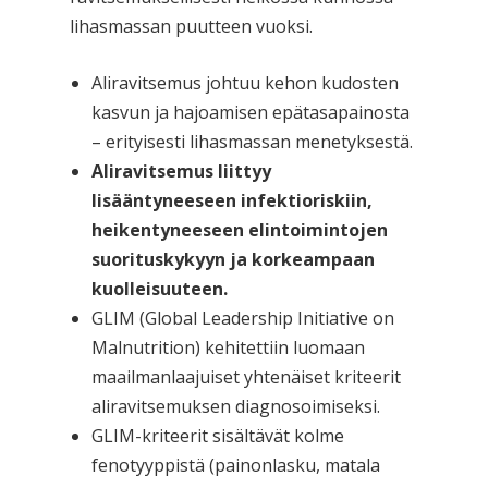
lihasmassan puutteen vuoksi.
Aliravitsemus johtuu kehon kudosten
kasvun ja hajoamisen epätasapainosta
– erityisesti lihasmassan menetyksestä.
Aliravitsemus liittyy
lisääntyneeseen infektioriskiin,
heikentyneeseen elintoimintojen
suorituskykyyn ja korkeampaan
kuolleisuuteen.
GLIM (Global Leadership Initiative on
Malnutrition) kehitettiin luomaan
maailmanlaajuiset yhtenäiset kriteerit
aliravitsemuksen diagnosoimiseksi.
GLIM-kriteerit sisältävät kolme
fenotyyppistä (painonlasku, matala