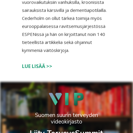
vuorovaikutuksiin vanhuksilla, kroonisista
sairauksista kärsivillä ja dementiapotilailla.
Cederholm on ollut tärkeä toimija myös
eurooppalaisessa ravitsemusjärjestössä
ESPENissä ja hän on kirjoittanut noin 140
tieteellistä artikkelia sekä ohjannut
kymmeniä väitöskirjoja.
LUE LISÄÄ >>
Suomen suurin terveyden
videokirjasto