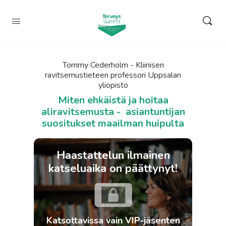
Tommy Cederholm - Kliinisen
ravitsemustieteen professori Uppsalan
yliopisto
Miten ehkäistä ja hoitaa
aliravitsemusta - asiantuntijan
suositukset maailman huipulta
Haastattelun ilmainen
katseluaika on päättynyt!
Katsottavissa vain VIP-jäsenten