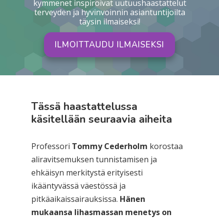
kymmenet inspiroivat uutuushaastattelut
terveyden ja hyvinvoinnin asiantuntijoilta
täysin ilmaiseksi!
ILMOITTAUDU ILMAISEKSI
Tässä haastattelussa
käsitellään seuraavia aiheita
Professori
Tommy Cederholm
korostaa
aliravitsemuksen tunnistamisen ja
ehkäisyn merkitystä erityisesti
ikääntyvässä väestössä ja
pitkäaikaissairauksissa.
Hänen
mukaansa lihasmassan menetys on