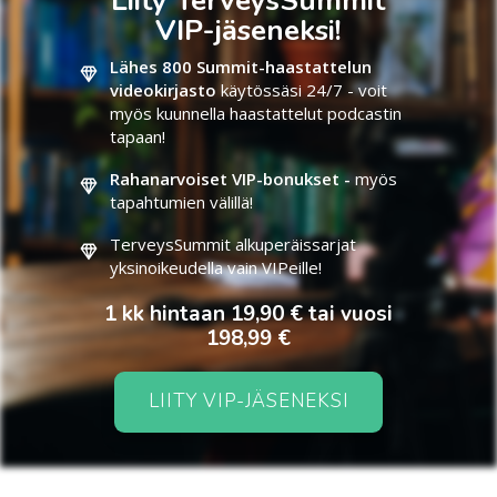
Liity TerveysSummit
VIP-jäseneksi!
Lähes 800 Summit-haastattelun
videokirjasto
käytössäsi 24/7 - voit
myös kuunnella haastattelut podcastin
tapaan!
Rahanarvoiset VIP-bonukset -
myös
tapahtumien välillä!
TerveysSummit alkuperäissarjat
yksinoikeudella vain VIPeille!
1 kk hintaan 19,90 € tai vuosi
198,99 €
LIITY VIP-JÄSENEKSI