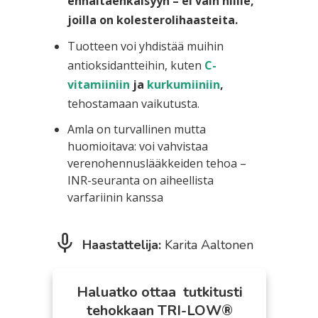
ennaltaehkäisyyn – ei vain niille,
joilla on kolesterolihaasteita.
Tuotteen voi yhdistää muihin
antioksidantteihin, kuten
C-
vitamiiniin
ja
kurkumiiniin
,
tehostamaan vaikutusta.
Amla on turvallinen mutta
huomioitava: voi vahvistaa
verenohennuslääkkeiden tehoa –
INR-seuranta on aiheellista
varfariinin kanssa
Haastattelija:
Karita Aaltonen
Haluatko ottaa tutkitusti
tehokkaan TRI-LOW®