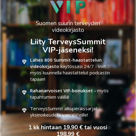
Suomen suurin terveyden
videokirjasto
Liity TerveysSummit
VIP-jäseneksi!
Lähes 800 Summit-haastattelun
videokirjasto
käytössäsi 24/7 - voit
myös kuunnella haastattelut podcastin
tapaan!
Rahanarvoiset VIP-bonukset -
myös
tapahtumien välillä!
TerveysSummit alkuperäissarjat
yksinoikeudella vain VIPeille!
1 kk hintaan 19,90 € tai vuosi
198,99 €