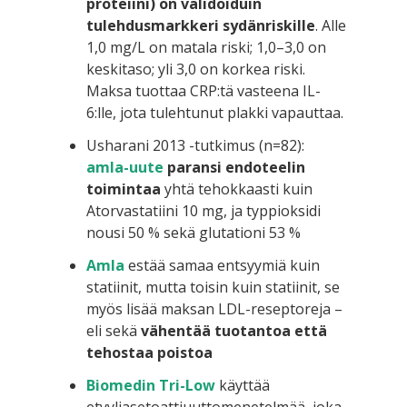
proteiini) on validoiduin
tulehdusmarkkeri sydänriskille
. Alle
1,0 mg/L on matala riski; 1,0–3,0 on
keskitaso; yli 3,0 on korkea riski.
Maksa tuottaa CRP:tä vasteena IL-
6:lle, jota tulehtunut plakki vapauttaa.
Usharani 2013 -tutkimus (n=82):
amla-uute
paransi endoteelin
toimintaa
yhtä tehokkaasti kuin
Atorvastatiini 10 mg, ja typpioksidi
nousi 50 % sekä glutationi 53 %
Amla
estää samaa entsyymiä kuin
statiinit, mutta toisin kuin statiinit, se
myös lisää maksan LDL-reseptoreja –
eli sekä
vähentää tuotantoa että
tehostaa poistoa
Biomedin Tri-Low
käyttää