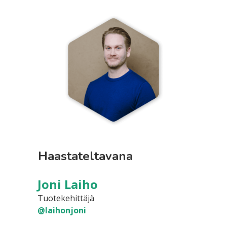
Haastateltavana
Joni Laiho
Tuotekehittäjä
@laihonjoni