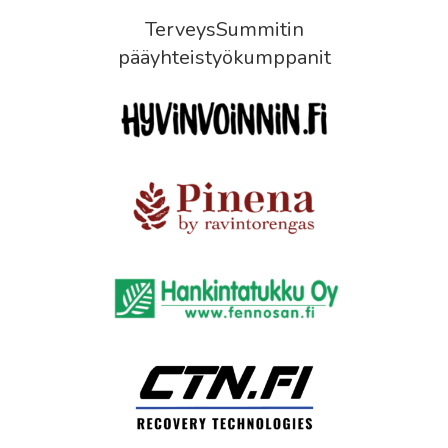
TerveysSummitin
pääyhteistyökumppanit