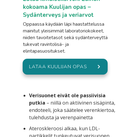
kokoama Kuulijan opas –
Sydänterveys ja veriarvot
Oppaassa käydään läpi haastattelussa
mainitut yleisimmät laboratoriokokeet,
niiden tavoitetasot sekä sydänterveyttä
tukevat ravintolisä- ja
elintapasuositukset.
LATAA KUULIJAN OPAS
Verisuonet eivät ole passiivisia
putkia
– niillä on aktiivinen sisäpinta,
endoteeli, joka säätelee verenkiertoa,
tulehdusta ja verenpainetta
Ateroskleroosi alkaa, kun LDL-
partikkelit tunkeutuvat verisuonen