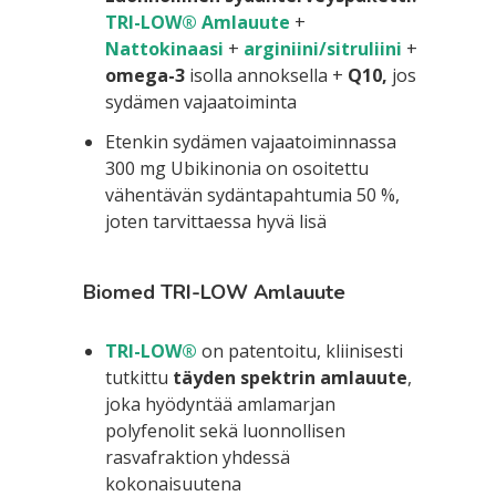
TRI-LOW® Amlauute
+
Nattokinaasi
+
arginiini/sitruliini
+
omega-3
isolla annoksella +
Q10,
jos
sydämen vajaatoiminta
Etenkin sydämen vajaatoiminnassa
300 mg Ubikinonia on osoitettu
vähentävän sydäntapahtumia 50 %,
joten tarvittaessa hyvä lisä
Biomed TRI-LOW Amlauute
TRI-LOW®
on patentoitu, kliinisesti
tutkittu
täyden spektrin amlauute
,
joka hyödyntää amlamarjan
polyfenolit sekä luonnollisen
rasvafraktion yhdessä
kokonaisuutena