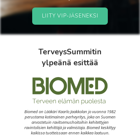
LIITY VIP-JÄSENEKSI
TerveysSummitin
ylpeänä esittää
Biomed on Lääkäri Kaarlo Jaakkolan jo vuonna 1982
perustama kotimainen perheyritys, joka on Suomen
arvostetuin ravitsemushoitoihin kehitettyjen
ravintolisien kehittäjä ja valmistaja. Biomed keskittyy
kaikissa tuotteissaan ennen kaikkea laatuun.