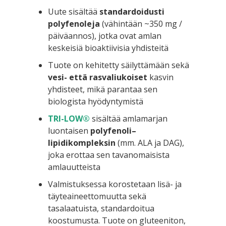
Uute sisältää
standardoidusti
polyfenoleja
(vähintään ~350 mg /
päiväannos), jotka ovat amlan
keskeisiä bioaktiivisia yhdisteitä
Tuote on kehitetty säilyttämään sekä
vesi- että rasvaliukoiset
kasvin
yhdisteet, mikä parantaa sen
biologista hyödyntymistä
TRI-LOW®
sisältää amlamarjan
luontaisen
polyfenoli–
lipidikompleksin
(mm. ALA ja DAG),
joka erottaa sen tavanomaisista
amlauutteista
Valmistuksessa korostetaan lisä- ja
täyteaineettomuutta sekä
tasalaatuista, standardoitua
koostumusta. Tuote on gluteeniton,