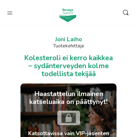
Joni Laiho
Tuotekehittäjä
Kolesteroli ei kerro kaikkea
– sydänterveyden kolme
todellista tekijää
Haastattelun ilmainen
katseluaika on päättynyt!
Katsottavissa vain VIP-jäsenten