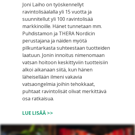
Joni Laiho on työskennellyt
ravintolisäalalla yli 15 vuotta ja
suunnitellut yli 100 ravintolisää
markkinoille. Hänet tunnetaan mm.
Puhdistamon ja THERA Nordicin
perustajana ja näiden myötä
pilkuntarkasta suhteestaan tuotteiden
laatuun. Jonin innoitus nimenomaan
vatsan hoitoon keskittyviin tuotteisiin
alkoi aikanaan siitä, kun hänen
läheisellään ilmeni vakavia
vatsaongelmia joihin tehokkaat,
puhtaat ravintolisät olivat merkittävä
osa ratkaisua.
LUE LISÄÄ >>