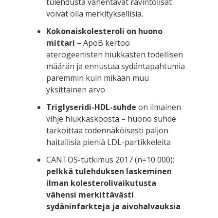
tulehdusta vähentävät ravintolisät
voivat olla merkityksellisiä.
Kokonaiskolesteroli on huono
mittari
– ApoB kertoo
aterogeenisten hiukkasten todellisen
määrän ja ennustaa sydäntapahtumia
paremmin kuin mikään muu
yksittäinen arvo
Triglyseridi-HDL-suhde
on ilmainen
vihje hiukkaskoosta – huono suhde
tarkoittaa todennäköisesti paljon
haitallisia pieniä LDL-partikkeleita
CANTOS-tutkimus 2017 (n=10 000):
pelkkä tulehduksen laskeminen
ilman kolesterolivaikutusta
vähensi merkittävästi
sydäninfarkteja ja aivohalvauksia