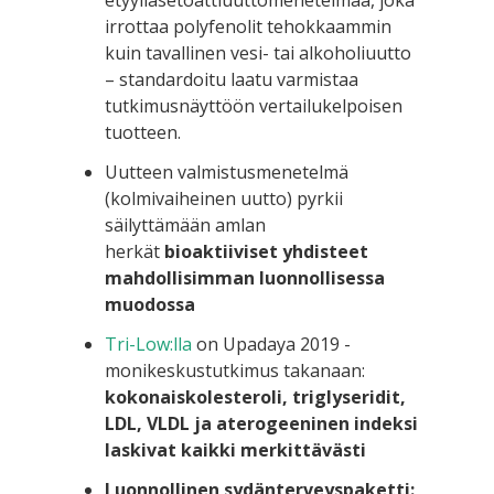
etyyliasetoattiuuttomenetelmää, joka
irrottaa polyfenolit tehokkaammin
kuin tavallinen vesi- tai alkoholiuutto
– standardoitu laatu varmistaa
tutkimusnäyttöön vertailukelpoisen
tuotteen.
Uutteen valmistusmenetelmä
(kolmivaiheinen uutto) pyrkii
säilyttämään amlan
herkät
bioaktiiviset yhdisteet
mahdollisimman luonnollisessa
muodossa
Tri-Low:lla
on Upadaya 2019 -
monikeskustutkimus takanaan:
kokonaiskolesteroli, triglyseridit,
LDL, VLDL ja aterogeeninen indeksi
laskivat kaikki merkittävästi
Luonnollinen sydänterveyspaketti: