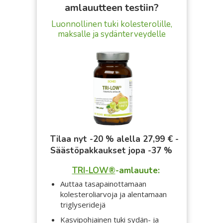
amlauutteen testiin?
Luonnollinen
tuki kolesterolille,
maksalle ja sydänterveydelle
Tilaa nyt -20 % alella 27,99 € -
Säästöpakkaukset jopa -37 %
TRI-LOW®
-amlauute:
Auttaa tasapainottamaan
kolesteroliarvoja ja alentamaan
triglyseridejä
Kasvipohjainen tuki sydän- ja