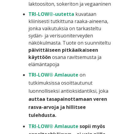
laktoositon, sokeriton ja vegaaninen
TRI-LOW®-uutetta
kuvataan
kliinisesti tutkittuna raaka-aineena,
jonka vaikutuksia on tarkasteltu
sydän- ja verisuoniterveyden
näkökulmasta. Tuote on suunniteltu
päivittäiseen pitkäaikaiseen
käyttöön
osana ravitsemusta ja
elämäntapoja
TRI-LOW® Amlauute
on
tutkimuksissa osoittautunut
luonnolliseksi antioksidantiksi, joka
auttaa tasapainottamaan veren
rasva-arvoja ja hillitsee
tulehdusta.
TRI-LOW® Amlauute
sopii myös