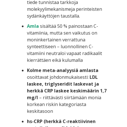
tiede tunnistaa tarkkoja
molekyylimekanismeja perinteisten
sydänkäyttöjen taustalla.
Amla
sisältää 50 % painostaan C-
vitamiinia, mutta sen vaikutus on
moninkertainen verrattuna
synteettiseen – luonnollinen C-
vitamiini neutraloi vapaat radikaalit
kierrättäen eikä kulumalla
Kolme meta-analyysiä amlasta
osoittavat johdonmukaisesti:
LDL
laskee, triglyseridit laskevat ja
herkkä CRP laskee keskimäärin 1,7
mg/l
– riittävästi siirtämään monia
korkean riskin kategoriasta
keskitasoon
hs-CRP (herkkä C-reaktiivinen