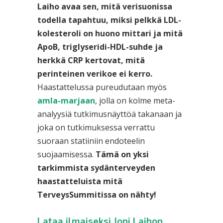
Laiho avaa sen, mitä verisuonissa
todella tapahtuu, miksi pelkkä LDL-
kolesteroli on huono mittari ja mitä
ApoB, triglyseridi-HDL-suhde ja
herkkä CRP kertovat, mitä
perinteinen verikoe ei kerro.
Haastattelussa pureudutaan myös
amla-marjaan
, jolla on kolme meta-
analyysiä tutkimusnäyttöä takanaan ja
joka on tutkimuksessa verrattu
suoraan statiiniin endoteelin
suojaamisessa.
Tämä on yksi
tarkimmista sydänterveyden
haastatteluista mitä
TerveysSummitissa on nähty!
Lataa ilmaiseksi Joni Laihon