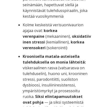
seinämään, hapettuvat siellä ja
käynnistävät tulehdusspiraalin, joka
kestää vuosikymmeniä
Kolme keskeistä verisuonivaurion
ajajaa ovat:
korkea
verenpaine
(mekaaninen),
oksidatiiv
inen stressi
(kemiallinen),
korkea
verensokeri
(sokerointi)
Kroonisella matala-asteisella
tulehduksella on monia lähteitä:
viskeraalinen rasva (vatsarasva on
tulehduselin), huono uni, krooninen
stressi, parodontiitti, suoliston
dysbioosi, insuliiniresistenssi,
ympäristömyrkyt ja prosessoitu
ruoka.
Siksi elintapamuutokset
ovat pohja
— ja siksi systeemistä