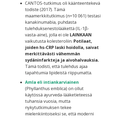
CANTOS-tutkimus oli käänteentekevä
todiste (2017). Tämä
maamerkkitutkimus (n=10 061) testasi
kanakinumabia, puhdasta
tulehduksenestolääkettä (IL-1β-
vasta-aine), jolla ei ole
LAINKAAN
vaikutusta kolesteroliin.
Potilaat,
joiden hs-CRP laski hoidolla, saivat
merkittävästi vähemmän
sydäninfarkteja ja aivohalvauksia.
Tämä todisti, että tulehdus ajaa
tapahtumia lipideistä riippumatta.
Amla eli intiankarviainen
(Phyllanthus emblica) on ollut
käytössä ayurveda-lääketieteessä
tuhansia vuosia, mutta
nykytutkimuksen tekee
mielenkiintoiseksi se, että moderni