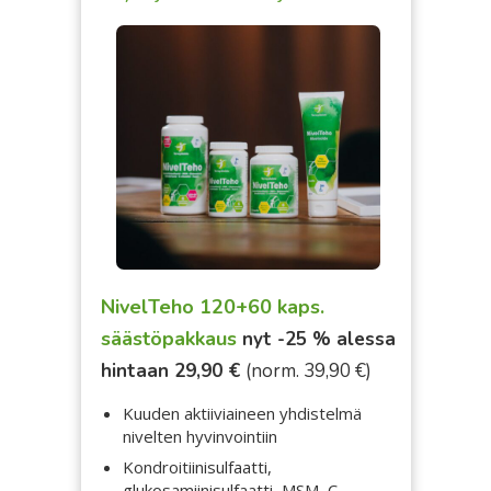
NivelTeho 120+60 kaps.
säästöpakkaus
nyt -25 % alessa
hintaan 29,90 €
(norm. 39,90 €)
Kuuden aktiiviaineen yhdistelmä
nivelten hyvinvointiin
Kondroitiinisulfaatti,
glukosamiinisulfaatti, MSM, C-