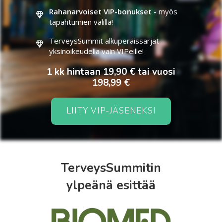
Rahanarvoiset VIP-bonukset -
myös
tapahtumien välillä!
TerveysSummit alkuperäissarjat
yksinoikeudella vain VIPeille!
1 kk hintaan 19,90 € tai vuosi
198,99 €
LIITY VIP-JÄSENEKSI
TerveysSummitin
ylpeänä esittää