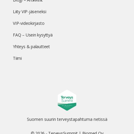
Liity VIP-jäseneksi
VIP-videokirjasto
FAQ – Usein kysyttyä
Yhteys & palautteet
Tiimi
Suomen suurin terveystapahtuma netissä
© 2026 - TerveysSummit | Biomed Oy