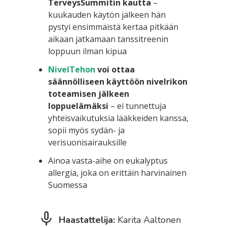
TerveysSummitin kautta
–
kuukauden käytön jälkeen hän
pystyi ensimmäistä kertaa pitkään
aikaan jatkamaan tanssitreenin
loppuun ilman kipua
NivelTehon
voi ottaa
säännölliseen käyttöön nivelrikon
toteamisen jälkeen
loppuelämäksi
– ei tunnettuja
yhteisvaikutuksia lääkkeiden kanssa,
sopii myös sydän- ja
verisuonisairauksille
Ainoa vasta-aihe on eukalyptus
allergia, joka on erittäin harvinainen
Suomessa
Haastattelija:
Karita Aaltonen