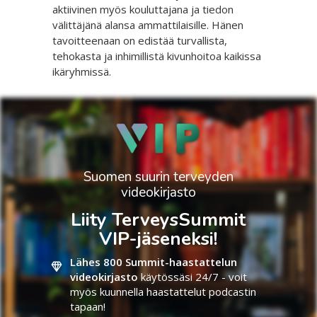
aktiivinen myös kouluttajana ja tiedon
välittäjänä alansa ammattilaisille. Hänen
tavoitteenaan on edistää turvallista,
tehokasta ja inhimillistä kivunhoitoa kaikissa
ikäryhmissä.
Suomen suurin terveyden
videokirjasto
Liity TerveysSummit
VIP-jäseneksi!
Lähes 800 Summit-haastattelun
videokirjasto
käytössäsi 24/7 - voit
myös kuunnella haastattelut podcastin
tapaan!