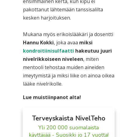
ensimmäinen kerta, kun kipu ei
pakottanut lähtemään tanssisalilta
kesken harjoituksen.
Mukana myös erikoislääkäri ja dosentti
Hannu Kokki
, joka avaa
miksi
kondroitiinisulfaatti
hakeutuu juuri
nivelrikkoiseen niveleen
, miten
mentooli tehostaa muiden aineiden
imeytymistä ja miksi liike on ainoa oikea
lääke nivelrikolle.
Lue muistiinpanot alta!
Terveyskaista NivelTeho
Yli 200 000 suomalaista
käyttäjää - Suosikki jo 17 vuotta!