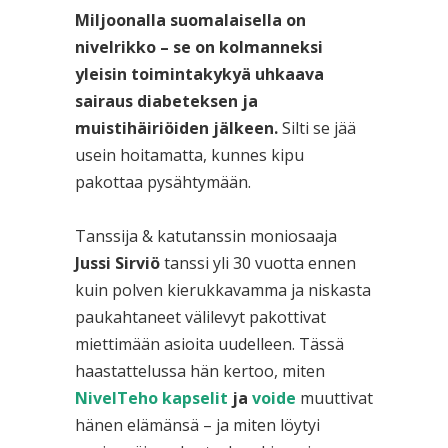
Miljoonalla suomalaisella on
nivelrikko
– se on kolmanneksi
yleisin toimintakykyä uhkaava
sairaus diabeteksen ja
muistihäiriöiden jälkeen.
Silti se jää
usein hoitamatta, kunnes kipu
pakottaa pysähtymään.
Tanssija & katutanssin moniosaaja
Jussi Sirviö
tanssi yli 30 vuotta ennen
kuin polven kierukkavamma ja niskasta
paukahta­neet välilevyt pakottivat
miettimään asioita uudelleen. Tässä
haastattelussa hän kertoo, miten
NivelTeho kapselit
ja
voide
muuttivat
hänen elämänsä – ja miten löytyi