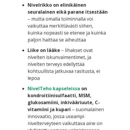
Nivelrikko on elinikäinen
seuralainen eikä parane itsestään
– mutta omalla toiminnalla voi
vaikuttaa merkittävästi siihen,
kuinka nopeasti se etenee ja kuinka
paljon haittaa se aiheuttaa
Liike on lääke
– lihakset ovat
nivelten iskunvaimentimet, ja
nivelten terveys edellyttää
kohtuullista jatkuvaa rasitusta, ei
lepoa
NivelTeho kapseleissa
on
kondroitiinisulfaatti, MSM,
glukosamiini, inkivääriuute, C-
vitamiini ja kupari
– suomalainen
innovaatio, jossa useampi
nivelterveyteen vaikuttava aine on