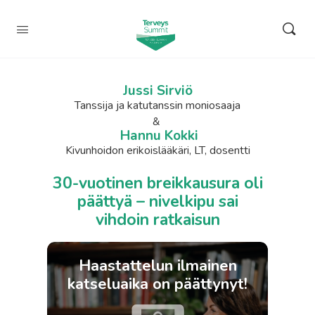
Jussi Sirviö
Tanssija ja katutanssin moniosaaja
&
Hannu Kokki
Kivunhoidon erikoislääkäri, LT, dosentti
30-vuotinen breikkausura oli
päättyä – nivelkipu sai
vihdoin ratkaisun
Haastattelun ilmainen
katseluaika on päättynyt!