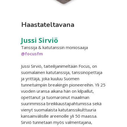
Haastateltavana
Jussi Sirviö
Tanssija & katutanssin moniosaaja
@focusfm
Jussi Sirviö, taiteilijanimeltään Focus, on
suomalainen katutanssija, tanssinopettaja
ja yrittäjä, joka kuuluu Suomen
tunnetuimpiin breakingin pioneereihin. Yli 25
vuoden uransa aikana hän on kilpaillut,
opettanut ja tuomaroinut maailman
suurimmissa breikkaustapahtumissa sekä
vienyt suomalaista katutanssikulttuuria
kansainvälisille areenoille yli 50 maassa.
Sirviö tunnetaan myös valmentajana,