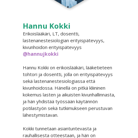
Hannu Kokki
Erikoislääkäri, LT, dosentti,
lastenanestesiologian erityispätevyys,
kivunhoidon erityispätevyys
@hannujkokki
Hannu Kokki on erikoislääkäri, lääketieteen
tohtori ja dosentti, jolla on erityispätevyys
sekä lastenanestesiologiassa että
kivunhoidossa. Hänellä on pitkä kliininen
kokemus lasten ja aikuisten kivunhallinnasta,
ja hän yhdistää työssään käytännön
potilastyön sekä tutkimukseen perustuvan
lähestymistavan.
Kokki tunnetaan asiantuntevasta ja
rauhallisesta otteestaan, ja hän on