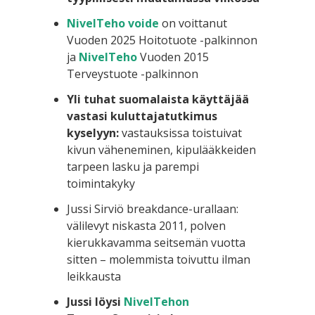
NivelTeho voide
on voittanut
Vuoden 2025 Hoitotuote -palkinnon
ja
NivelTeho
Vuoden 2015
Terveystuote -palkinnon
Yli tuhat suomalaista käyttäjää
vastasi kuluttajatutkimus
kyselyyn:
vastauksissa toistuivat
kivun väheneminen, kipulääkkeiden
tarpeen lasku ja parempi
toimintakyky
Jussi Sirviö breakdance-urallaan:
välilevyt niskasta 2011, polven
kierukkavamma seitsemän vuotta
sitten – molemmista toivuttu ilman
leikkausta
Jussi löysi
NivelTehon