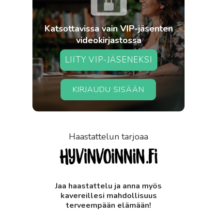
Katsottavissa vain VIP-jäsenten
videokirjastossa
LIITY VIP-JÄSENEKSI
KIRJAUDU SISÄÄN
Haastattelun tarjoaa
Jaa haastattelu ja anna myös
kavereillesi mahdollisuus
terveempään elämään!