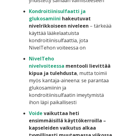
yhdistetty samaan valmisteeseen
Kondroitiinisulfaatti ja
glukosamiini
hakeutuvat
nivelrikkoiseen niveleen
– tärkeää
käyttää lääkelaatuista
kondroitiinisulfaattia, jota
NivelTehon voiteessa on
NivelTeho
nivelvoiteessa
mentooli lievittää
kipua ja tulehdusta
, mutta toimii
myös kantaja-aineena: se parantaa
glukosamiinin ja
kondroitiinisulfaatin imeytymistä
ihon läpi paikallisesti
Voide
vaikuttaa heti
ensimmäisillä käyttökerroilla –
kapseleiden vaikutus alkaa
tyypillisesti muutamassa viikossa