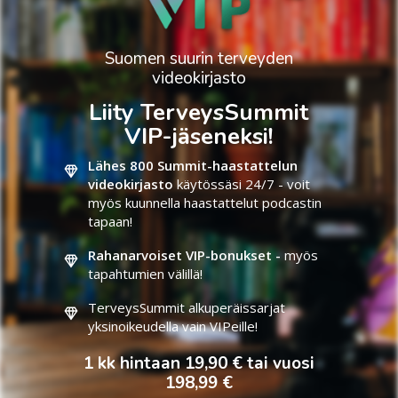
Suomen suurin terveyden
videokirjasto
Liity TerveysSummit
VIP-jäseneksi!
Lähes 800 Summit-haastattelun
videokirjasto
käytössäsi 24/7 - voit
myös kuunnella haastattelut podcastin
tapaan!
Rahanarvoiset VIP-bonukset -
myös
tapahtumien välillä!
TerveysSummit alkuperäissarjat
yksinoikeudella vain VIPeille!
1 kk hintaan 19,90 € tai vuosi
198,99 €