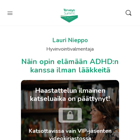
Lauri Nieppo
Hyvinvointivalmentaja
Näin opin elämään ADHD:n
kanssa ilman lääkkeitä
Haastattelun ilmainen
katseluaika on päättynyt!
Katsottavissa vain VIP-jäsenten
videokirjastossa