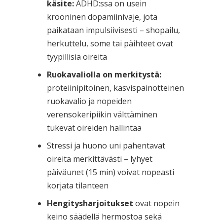
käsite:
ADHD:ssa on usein
krooninen dopamiinivaje, jota
paikataan impulsiivisesti – shopailu,
herkuttelu, some tai päihteet ovat
tyypillisiä oireita
Ruokavaliolla on merkitystä:
proteiinipitoinen, kasvispainotteinen
ruokavalio ja nopeiden
verensokeripiikin välttäminen
tukevat oireiden hallintaa
Stressi ja huono uni pahentavat
oireita merkittävästi – lyhyet
päiväunet (15 min) voivat nopeasti
korjata tilanteen
Hengitysharjoitukset
ovat nopein
keino säädellä hermostoa sekä