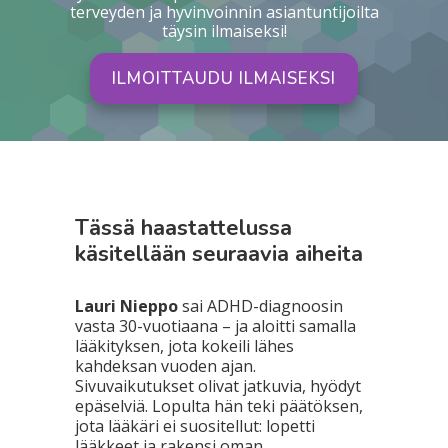
terveyden ja hyvinvoinnin asiantuntijoilta
täysin ilmaiseksi!
ILMOITTAUDU ILMAISEKSI
Tässä haastattelussa
käsitellään seuraavia aiheita
Lauri Nieppo
sai ADHD-diagnoosin
vasta 30-vuotiaana – ja aloitti samalla
lääkityksen, jota kokeili lähes
kahdeksan vuoden ajan.
Sivuvaikutukset olivat jatkuvia, hyödyt
epäselviä. Lopulta hän teki päätöksen,
jota lääkäri ei suositellut: lopetti
lääkkeet ja rakensi oman,