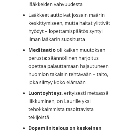
lääkkeiden vahvuudesta
Lääkkeet auttoivat jossain määrin
keskittymiseen, mutta haitat ylittivät
hyödyt – lopettamispäätös syntyi
ilman lääkärin suositusta
Meditaatio
oli kaiken muutoksen
perusta: säännöllinen harjoitus
opettaa palauttamaan hajautuneen
huomion takaisin tehtävään – taito,
joka siirtyy koko elämään
Luontoyhteys
, erityisesti metsässä
liikkuminen, on Laurille yksi
tehokkaimmista tasoittavista
tekijöistä
Dopamiinitalous on keskeinen