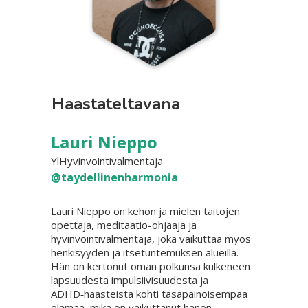
Haastateltavana
Lauri Nieppo
YlHyvinvointivalmentaja
@taydellinenharmonia
Lauri Nieppo on kehon ja mielen taitojen
opettaja, meditaatio-ohjaaja ja
hyvinvointivalmentaja, joka vaikuttaa myös
henkisyyden ja itsetuntemuksen alueilla.
Hän on kertonut oman polkunsa kulkeneen
lapsuudesta impulsiivisuudesta ja
ADHD‑haasteista kohti tasapainoisempaa
elämää, mikä on vaikuttanut hänen