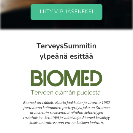
LIITY VIP-JÄSENEKSI
TerveysSummitin
ylpeänä esittää
Biomed on Lääkäri Kaarlo Jaakkolan jo vuonna 1982
perustama kotimainen perheyritys, joka on Suomen
arvostetuin ravitsemushoitoihin kehitettyjen
ravintolisien kehittäjä ja valmistaja. Biomed keskittyy
kaikissa tuotteissaan ennen kaikkea laatuun.