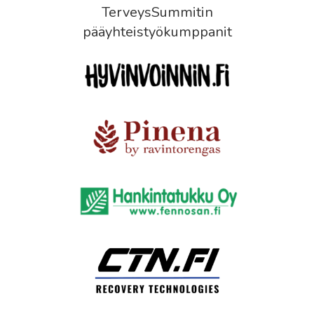
TerveysSummitin
pääyhteistyökumppanit