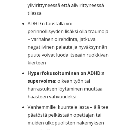
ylivirittyneessä että alivirittyneessä
tilassa
ADHD:n taustalla voi
perinnöllisyyden lisäksi olla traumoja
– varhainen oirehdinta, jatkuva
negatiivinen palaute ja hyväksynnän
puute voivat luoda itseään ruokkivan
kierteen
Hyperfokusoituminen on ADHD:n
supervoima:
oikean työn tai
harrastuksen löytäminen muuttaa
haasteen vahvuudeksi
Vanhemmille: kuuntele lasta – älä tee
päätöstä pelkästään opettajan tai
muiden ulkopuolisten näkemyksen