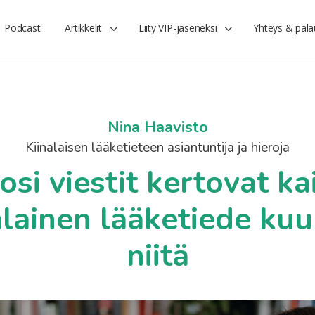
Podcast
Artikkelit
Liity VIP-jäseneksi
Yhteys & pala
Nina Haavisto
Kiinalaisen lääketieteen asiantuntija ja hieroja
osi viestit kertovat ka
alainen lääketiede ku
niitä