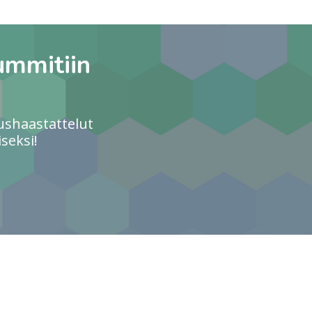
ummitiin
ushaastattelut
seksi!