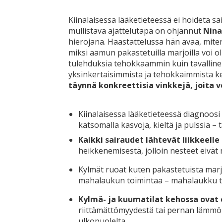
Kiinalaisessa lääketieteessä ei hoideta s
mullistava ajattelutapa on ohjannut
Nina
hierojana. Haastattelussa hän avaa, miten
miksi aamun pakastetuilla marjoilla voi 
tulehduksia tehokkaammin kuin tavallinen
yksinkertaisimmista ja tehokkaimmista 
täynnä konkreettisia vinkkejä, joita v
Kiinalaisessa lääketieteessä diagnoosi
katsomalla kasvoja, kieltä ja pulssia –
Kaikki sairaudet lähtevät liikkeell
heikkenemisestä, jolloin nesteet eivät
Kylmät ruoat kuten pakastetuista mar
mahalaukun toimintaa – mahalaukku ta
Kylmä- ja kuumatilat kehossa ovat e
riittämättömyydestä tai pernan lämmön 
ulkopuolelta