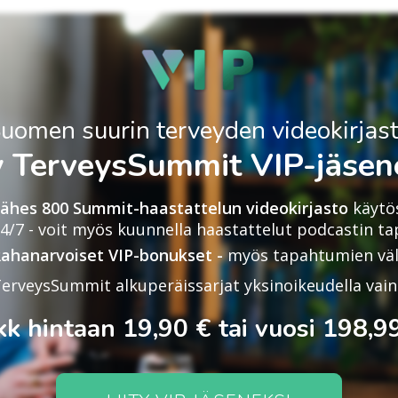
uomen suurin terveyden videokirjas
ty TerveysSummit VIP-jäsene
ähes 800 Summit-haastattelun videokirjasto
käytö
4/7 - voit myös kuunnella haastattelut podcastin ta
ahanarvoiset VIP-bonukset -
myös tapahtumien väli
erveysSummit alkuperäissarjat yksinoikeudella vain 
kk hintaan 19,90 € tai vuosi 198,9