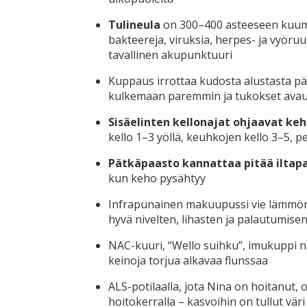
Tulineula
on 300–400 asteeseen kuume
bakteereja, viruksia, herpes- ja vyöru
tavallinen akupunktuuri
Kuppaus irrottaa kudosta alustasta pä
kulkemaan paremmin ja tukokset avau
Sisäelinten kellonajat ohjaavat ke
kello 1–3 yöllä, keuhkojen kello 3–5,
Pätkäpaasto kannattaa pitää iltap
kun keho pysähtyy
Infrapunainen makuupussi vie lämmön l
hyvä nivelten, lihasten ja palautumis
NAC-kuuri, “Wello suihku”, imukuppi 
keinoja torjua alkavaa flunssaa
ALS-potilaalla, jota Nina on hoitanut,
hoitokerralla – kasvoihin on tullut vä