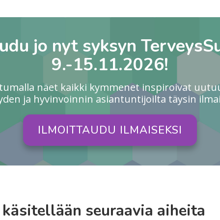
audu jo nyt syksyn TerveysS
9.-15.11.2026!
utumalla näet kaikki kymmenet inspiroivat uutu
yden ja hyvinvoinnin asiantuntijoilta täysin ilmai
ILMOITTAUDU ILMAISEKSI
käsitellään seuraavia aiheita