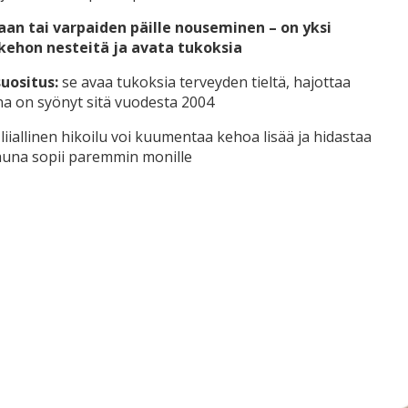
aan tai varpaiden päille nouseminen – on yksi
kehon nesteitä ja avata tukoksia
suositus:
se avaa tukoksia terveyden tieltä, hajottaa
a on syönyt sitä vuodesta 2004
liiallinen hikoilu voi kuumentaa kehoa lisää ja hidastaa
auna sopii paremmin monille