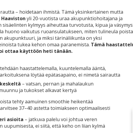
airautta – hoidetaan ihmistä. Tämä yksinkertainen mutta
 Haaviston
yli 20-vuotista uraa akupunktiohoitajana ja
 sisäelinten kylmyys aiheuttaa turvotusta, kipua ja väsymys
olla huono vaikutus ruoansulatukseen, miten tulineula poist
 akupunktuuri, ja miksi tärinäliikunta on yksi
keinoista tukea kehon omaa paranemista.
Tämä haastattel
oi ottaa käyttöön heti tänään.
 tehdään haastattelemalla, kuuntelemalla ääntä,
 tarkoituksena löytää epätasapaino, ei nimetä sairautta
e keskeltä
– vatsan, pernan ja mahalaukun
 muunnu ja tukokset alkavat kertyä
joista tehty aamuinen smoothie heikentää
rvitsee 37–40 astetta toimiakseen optimaalisesti
ri asioita
– jatkuva palelu voi johtua veren
uupumisesta, ei siitä, että keho on liian kylmä