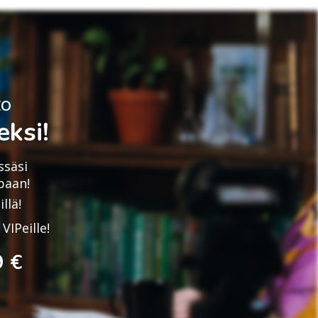
to
ksi!
ssäsi
paan!
llä!
VIPeille!
9 €