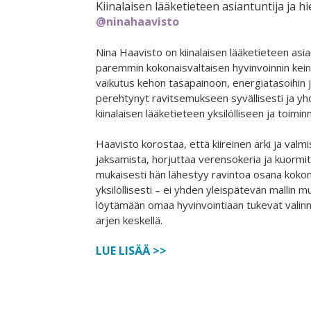
Kiinalaisen lääketieteen asiantuntija ja hi
@ninahaavisto
Nina Haavisto on kiinalaisen lääketieteen asia
paremmin kokonaisvaltaisen hyvinvoinnin kein
vaikutus kehon tasapainoon, energiatasoihin j
perehtynyt ravitsemukseen syvällisesti ja y
kiinalaisen lääketieteen yksilölliseen ja toimi
Haavisto korostaa, että kiireinen arki ja valmi
jaksamista, horjuttaa verensokeria ja kuormit
mukaisesti hän lähestyy ravintoa osana kokon
yksilöllisesti – ei yhden yleispätevän mallin
löytämään omaa hyvinvointiaan tukevat valinn
arjen keskellä.
LUE LISÄÄ >>