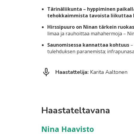
Tärinäliikunta – hyppiminen paikall
tehokkaimmista tavoista liikuttaa 
Hirssipuuro on Ninan tärkein ruoka
limaa ja rauhoittaa mahahermoja – Nin
Saunomisessa kannattaa kohtuus
– 
tulehduksen paranemista; infrapunas
Haastattelija:
Karita Aaltonen
Haastateltavana
Nina Haavisto