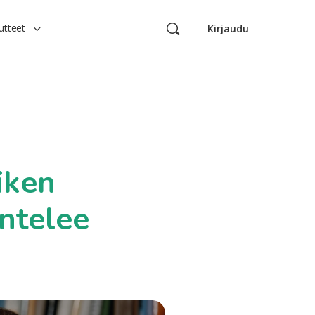
utteet
Kirjaudu
iken
untelee