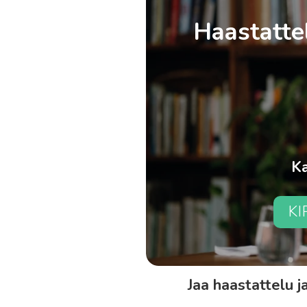
Haastattel
Ka
K
Jaa haastattelu 