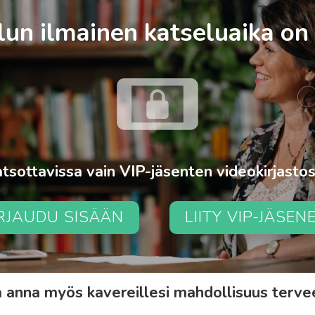
un ilmainen katseluaika on
tsottavissa vain VIP-jäsenten videokirjasto
IRJAUDU SISÄÄN
LIITY VIP-JÄSEN
ja anna myös kavereillesi mahdollisuus ter