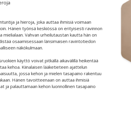
eroja
ntuntija ja hieroja, joka auttaa ihmisiä voimaan
oin. Hänen työnsä keskiössä on erityisesti ravinnon
a mielialaan. Vahvan urheilutaustan kautta hän on
hdistää osaamisessaan länsimaisen ravintotiedon
nnalliseen näkökulmaan.
sruokien käyttö voivat pitkällä aikavälillä heikentää
taa kehoa. Kiinalaisen lääketieteen ajattelun
aisuutta, jossa kehon ja mielen tasapaino rakentuu
 mukaan. Hänen tavoitteenaan on auttaa ihmisiä
at ja palauttamaan kehon luonnollinen tasapaino