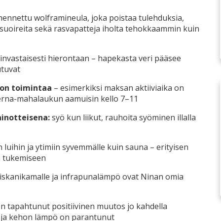
nnettu wolframineula, joka poistaa tulehduksia,
usuoireita sekä rasvapatteja iholta tehokkaammin kuin
invastaisesti hierontaan – hapekasta veri pääsee
tuvat
hon toimintaa
– esimerkiksi maksan aktiiviaika on
 perna-mahalaukun aamuisin kello 7–11
ainotteisena:
syö kun liikut, rauhoita syöminen illalla
uihin ja ytimiin syvemmälle kuin sauna – erityisen
en tukemiseen
niskanikamalle ja infrapunalämpö ovat Ninan omia
 on tapahtunut positiivinen muutos jo kahdella
ri ja kehon lämpö on parantunut