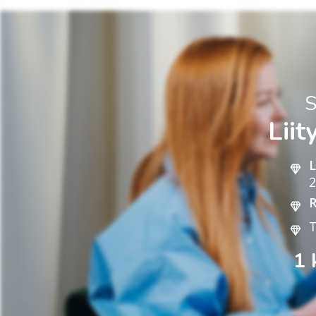
S
Lii
L
2
R
T
1 