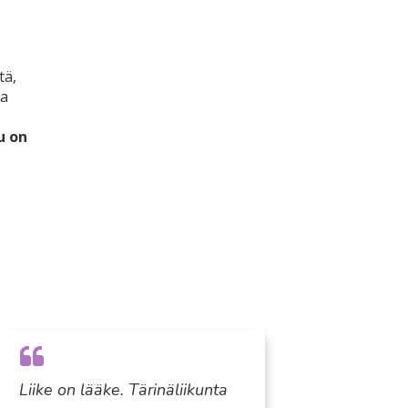
tä,
aa
u on
Liike on lääke. Tärinäliikunta