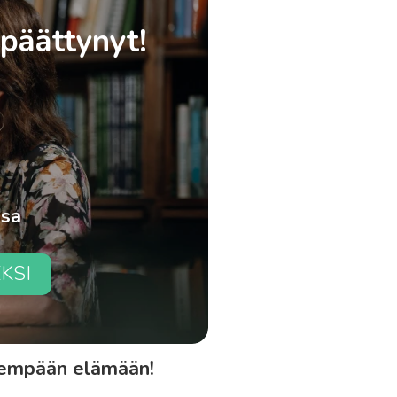
 päättynyt!
ssa
EKSI
veempään elämään!