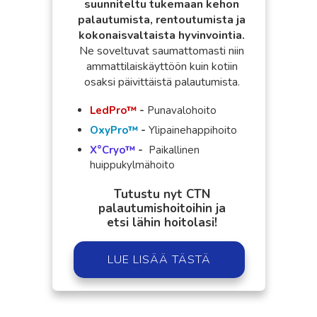
suunniteltu tukemaan kehon
palautumista, rentoutumista ja
kokonaisvaltaista hyvinvointia.
Ne soveltuvat saumattomasti niin
ammattilaiskäyttöön kuin kotiin
osaksi päivittäistä palautumista.
LedPro™
-
Punavalohoito
OxyPro™
-
Ylipainehappihoito
X°Cryo™
-
Paikallinen
huippukylmähoito
Tutustu nyt CTN
palautumishoitoihin ja
etsi lähin hoitolasi!
LUE LISÄÄ TÄSTÄ