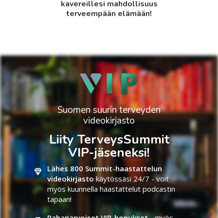
kavereillesi mahdollisuus
terveempään elämään!
Suomen suurin terveyden
videokirjasto
Liity TerveysSummit
VIP-jäseneksi!
Lähes 800 Summit-haastattelun
videokirjasto
käytössäsi 24/7 - voit
myös kuunnella haastattelut podcastin
tapaan!
Rahanarvoiset VIP-bonukset -
myös