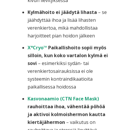
kivun lievityksessä
Kylmähoito ei jäädytä lihasta
– se
jäähdyttää ihoa ja lisää lihasten
verenkiertoa, mikä mahdollistaa
harjoitteet pian hoidon jälkeen
X°Cryo™
Paikallishoito
sopii myös
silloin, kun koko vartalon kylmä ei
sovi
– esimerkiksi sydän- tai
verenkiertosairauksissa ei ole
systeemin kontraindikaatioita
paikallisessa hoidossa
Kasvonaamio (CTN Face Mask)
rauhoittaa ihoa, vähentää pöhöä
ja aktivoi kolmoishermon kautta
kiertäjähermon
– vaikutus on