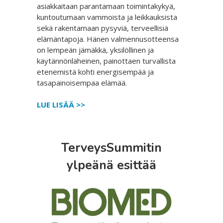
asiakkaitaan parantamaan toimintakykyä,
kuntoutumaan vammoista ja leikkauksista
sekä rakentamaan pysyviä, terveellisiä
elämäntapoja. Hänen valmennusotteensa
on lempeän jämäkkä, yksilöllinen ja
käytännönläheinen, painottaen turvallista
etenemistä kohti energisempää ja
tasapainoisempaa elämää.
LUE LISÄÄ >>
TerveysSummitin
ylpeänä esittää