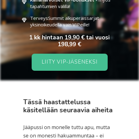
tapahtumien välillä!
TerveysSummit alkuperäissarjat
yksinoikeudella vain VIPeille!
1 kk hintaan 19,90 € tai vuosi
198,99 €
LIITY VIP-JÄSENEKSI
Tässä haastattelussa
käsitellään seuraavia aiheita
Jääpussi on monelle tuttu apu, mutta
se on monesti hakuammuntaa – ei