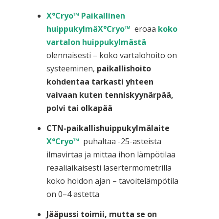
X°Cryo™ Paikallinen
huippukylmä
X°Cryo™
eroaa
koko
vartalon huippukylmästä
olennaisesti – koko vartalohoito on
systeeminen,
paikallishoito
kohdentaa tarkasti yhteen
vaivaan kuten tenniskyynärpää,
polvi tai olkapää
CTN-paikallishuippukylmälaite
X°Cryo™
puhaltaa -25-asteista
ilmavirtaa ja mittaa ihon lämpötilaa
reaaliaikaisesti lasertermometrillä
koko hoidon ajan – tavoitelämpötila
on 0–4 astetta
Jääpussi toimii, mutta se on