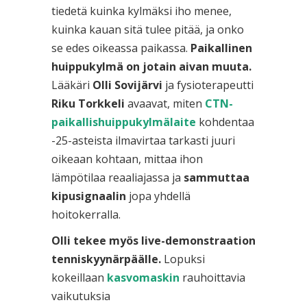
tiedetä kuinka kylmäksi iho menee,
kuinka kauan sitä tulee pitää, ja onko
se edes oikeassa paikassa.
Paikallinen
huippukylmä on jotain aivan muuta.
Lääkäri
Olli Sovijärvi
ja fysioterapeutti
Riku Torkkeli
avaavat, miten
CTN-
paikallishuippukylmälaite
kohdentaa
-25-asteista ilmavirtaa tarkasti juuri
oikeaan kohtaan, mittaa ihon
lämpötilaa reaaliajassa ja
sammuttaa
kipusignaalin
jopa yhdellä
hoitokerralla.
Olli tekee myös live-demonstraation
tenniskyynärpäälle.
Lopuksi
kokeillaan
kasvomaskin
rauhoittavia
vaikutuksia