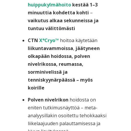
huippukylmähoito
kestää 1–3
minuuttia kohdetta kohti
–
vaikutus alkaa sekunneissa ja
tuntuu välittömästi
CTN
X°Cryo™
hoitoa käytetään
liikuntavammoissa
,
jäätyneen
olkapään hoidossa, polven
nivelrikossa, reumassa,
sorminivelissä ja
tenniskyynärpäässä – myös
koirille
Polven nivelrikon
hoidosta on
eniten tutkimusnäyttöä – meta-
analyysillakin osoitettu tehokkaaksi
liikelaajuuden palauttamisessa ja