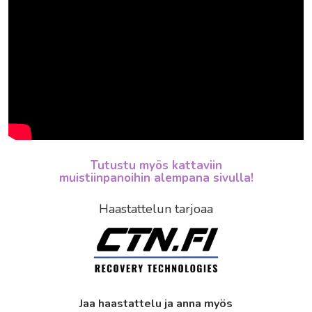
Tutustu myös kattaviin
muistiinpanoihin alempana sivulla!
Haastattelun tarjoaa
Jaa haastattelu ja anna myös