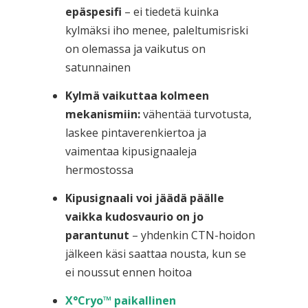
epäspesifi
– ei tiedetä kuinka
kylmäksi iho menee, paleltumisriski
on olemassa ja vaikutus on
satunnainen
Kylmä vaikuttaa kolmeen
mekanismiin:
vähentää turvotusta,
laskee pintaverenkiertoa ja
vaimentaa kipusignaaleja
hermostossa
Kipusignaali voi jäädä päälle
vaikka kudosvaurio on jo
parantunut
– yhdenkin CTN-hoidon
jälkeen käsi saattaa nousta, kun se
ei noussut ennen hoitoa
X°Cryo™ paikallinen