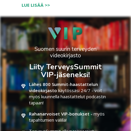
LUE LISÄÄ >>
Suomen suurin terveyden
videokirjasto
Liity TerveysSummit
VIP-jäseneksi!
Lähes 800 Summit-haastattelun
videokirjasto
käytössäsi 24/7 - voit
myös kuunnella haastattelut podcastin
tapaan!
Rahanarvoiset VIP-bonukset -
myös
tapahtumien välillä!