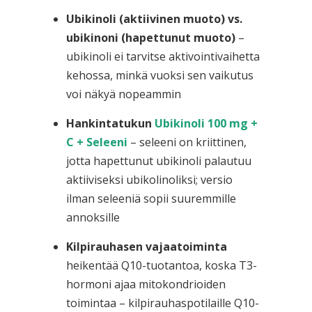
Ubikinoli (aktiivinen muoto) vs.
ubikinoni (hapettunut muoto)
–
ubikinoli ei tarvitse aktivointivaihetta
kehossa, minkä vuoksi sen vaikutus
voi näkyä nopeammin
Hankintatukun
Ubikinoli 100 mg +
C + Seleeni
– seleeni on kriittinen,
jotta hapettunut ubikinoli palautuu
aktiiviseksi ubikolinoliksi; versio
ilman seleeniä sopii suuremmille
annoksille
Kilpirauhasen vajaatoiminta
heikentää Q10-tuotantoa, koska T3-
hormoni ajaa mitokondrioiden
toimintaa – kilpirauhaspotilaille Q10-