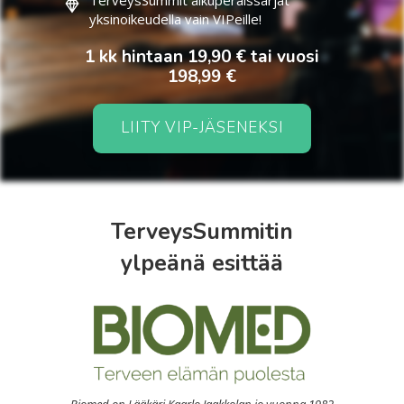
TerveysSummit alkuperäissarjat
yksinoikeudella vain VIPeille!
1 kk hintaan 19,90 € tai vuosi
198,99 €
LIITY VIP-JÄSENEKSI
TerveysSummitin
ylpeänä esittää
Biomed on Lääkäri Kaarlo Jaakkolan jo vuonna 1982