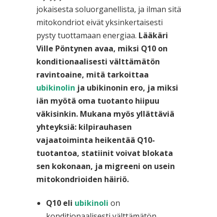
jokaisesta soluorganellista, ja ilman sitä
mitokondriot eivät yksinkertaisesti
pysty tuottamaan energiaa.
Lääkäri
Ville Pöntynen avaa, miksi Q10 on
konditionaalisesti välttämätön
ravintoaine, mitä tarkoittaa
ubikinolin
ja ubikinоnin ero, ja miksi
iän myötä oma tuotanto hiipuu
väkisinkin.
Mukana myös yllättäviä
yhteyksiä:
kilpirauhasen
vajaatoiminta heikentää Q10-
tuotantoa, statiinit voivat blokata
sen kokonaan, ja migreeni on usein
mitokondrioiden häiriö.
Q10 eli
ubikinoli
on
konditionaalisesti välttämätön