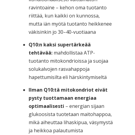
ravintoaine – kehon oma tuotanto
riittää, kun kaikki on kunnossa,
mutta iän myötä tuotanto heikkenee
väkisinkin jo 30–40-vuotiaana
Q10:n kaksi supertärkeää
tehtävää:
mahdollistaa ATP-
tuotanto mitokondrioissa ja suojaa
solukalvojen rasvahappoja
hapettumisilta eli härskintymiseltä
Ilman Q10:tä mitokondriot eivät
pysty tuottamaan energiaa
optimaalisesti
– energian sijaan
glukoosista tuotetaan maitohappoa,
mikä aiheuttaa lihaskipua, väsymystä
ja heikkoa palautumista