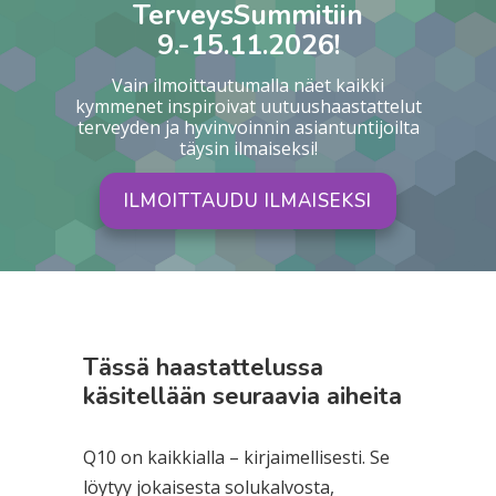
TerveysSummitiin
9.-15.11.2026!
Vain ilmoittautumalla näet kaikki
kymmenet inspiroivat uutuushaastattelut
terveyden ja hyvinvoinnin asiantuntijoilta
täysin ilmaiseksi!
ILMOITTAUDU ILMAISEKSI
Tässä haastattelussa
käsitellään seuraavia aiheita
Q10 on kaikkialla – kirjaimellisesti. Se
löytyy jokaisesta solukalvosta,