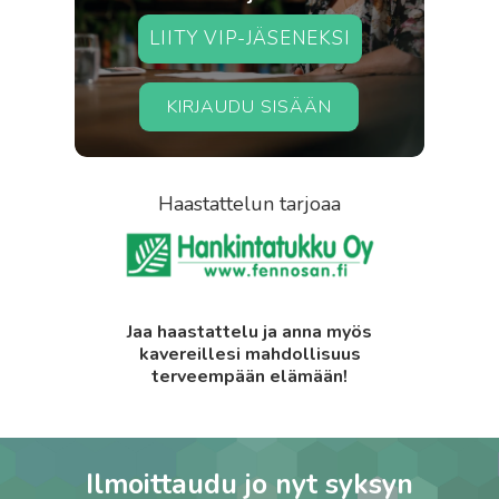
LIITY VIP-JÄSENEKSI
KIRJAUDU SISÄÄN
Haastattelun tarjoaa
Jaa haastattelu ja anna myös
kavereillesi mahdollisuus
terveempään elämään!
Ilmoittaudu jo nyt syksyn