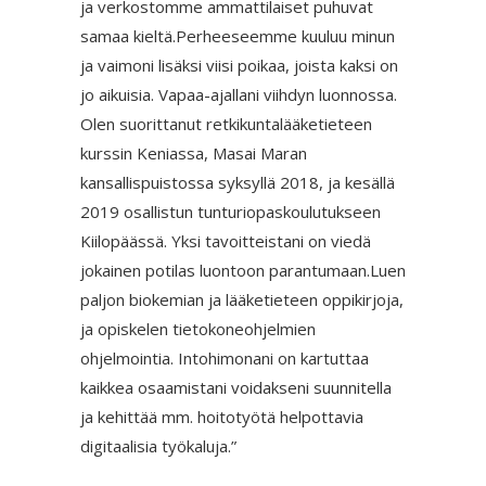
ja verkostomme ammattilaiset puhuvat
samaa kieltä.Perheeseemme kuuluu minun
ja vaimoni lisäksi viisi poikaa, joista kaksi on
jo aikuisia. Vapaa-ajallani viihdyn luonnossa.
Olen suorittanut retkikuntalääketieteen
kurssin Keniassa, Masai Maran
kansallispuistossa syksyllä 2018, ja kesällä
2019 osallistun tunturiopaskoulutukseen
Kiilopäässä. Yksi tavoitteistani on viedä
jokainen potilas luontoon parantumaan.Luen
paljon biokemian ja lääketieteen oppikirjoja,
ja opiskelen tietokoneohjelmien
ohjelmointia. Intohimonani on kartuttaa
kaikkea osaamistani voidakseni suunnitella
ja kehittää mm. hoitotyötä helpottavia
digitaalisia työkaluja.”