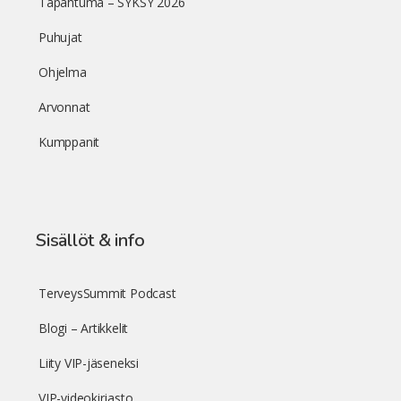
Tapahtuma – SYKSY 2026
Puhujat
Ohjelma
Arvonnat
Kumppanit
Sisällöt & info
TerveysSummit Podcast
Blogi – Artikkelit
Liity VIP-jäseneksi
VIP-videokirjasto