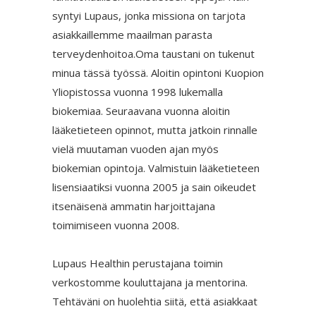
syntyi Lupaus, jonka missiona on tarjota
asiakkaillemme maailman parasta
terveydenhoitoa.Oma taustani on tukenut
minua tässä työssä. Aloitin opintoni Kuopion
Yliopistossa vuonna 1998 lukemalla
biokemiaa. Seuraavana vuonna aloitin
lääketieteen opinnot, mutta jatkoin rinnalle
vielä muutaman vuoden ajan myös
biokemian opintoja. Valmistuin lääketieteen
lisensiaatiksi vuonna 2005 ja sain oikeudet
itsenäisenä ammatin harjoittajana
toimimiseen vuonna 2008.
Lupaus Healthin perustajana toimin
verkostomme kouluttajana ja mentorina.
Tehtäväni on huolehtia siitä, että asiakkaat