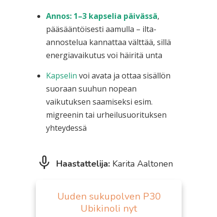
Annos: 1–3 kapselia päivässä
,
pääsääntöisesti aamulla – ilta-
annostelua kannattaa välttää, sillä
energiavaikutus voi häiritä unta
Kapselin
voi avata ja ottaa sisällön
suoraan suuhun nopean
vaikutuksen saamiseksi esim.
migreenin tai urheilusuorituksen
yhteydessä
Haastattelija:
Karita Aaltonen
Uuden sukupolven P30
Ubikinoli nyt