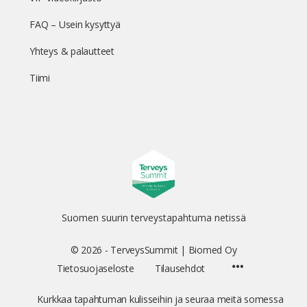
FAQ – Usein kysyttyä
Yhteys & palautteet
Tiimi
Suomen suurin terveystapahtuma netissä
© 2026 - TerveysSummit | Biomed Oy
Menu
Tietosuojaseloste
Tilausehdot
Items
Kurkkaa tapahtuman kulisseihin ja seuraa meitä somessa