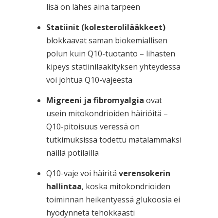
lisä on lähes aina tarpeen
Statiinit (kolesterolilääkkeet)
blokkaavat saman biokemiallisen
polun kuin Q10-tuotanto – lihasten
kipeys statiinilääkityksen yhteydessä
voi johtua Q10-vajeesta
Migreeni ja fibromyalgia
ovat
usein mitokondrioiden häiriöitä –
Q10-pitoisuus veressä on
tutkimuksissa todettu matalammaksi
näillä potilailla
Q10-vaje voi häiritä
verensokerin
hallintaa
, koska mitokondrioiden
toiminnan heikentyessä glukoosia ei
hyödynnetä tehokkaasti