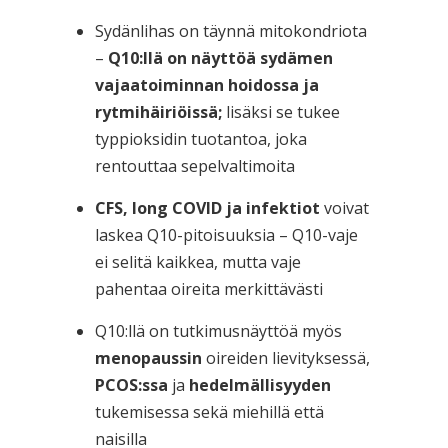
Sydänlihas on täynnä mitokondriota
–
Q10:llä on näyttöä sydämen
vajaatoiminnan hoidossa ja
rytmihäiriöissä;
lisäksi se tukee
typpioksidin tuotantoa, joka
rentouttaa sepelvaltimoita
CFS, long COVID ja infektiot
voivat
laskea Q10-pitoisuuksia – Q10-vaje
ei selitä kaikkea, mutta vaje
pahentaa oireita merkittävästi
Q10:llä on tutkimusnäyttöä myös
menopaussin
oireiden lievityksessä,
PCOS:ssa
ja
hedelmällisyyden
tukemisessa sekä miehillä että
naisilla