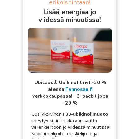
erikoishintaan!
Lisää energiaa jo
viidessä minuutissa!
Ubicaps® Ubikinolit nyt -20 %
alessa
Fennosan.fi
verkkokaupassa! - 3-packit jopa
-29 %
Uusi aktiivinen
P30-ubikinolimuoto
imeytyy suun limakalvon kautta
verenkiertoon jo viidessä minuutissa!
Sopii urheilijoille, opiskelijoille ja