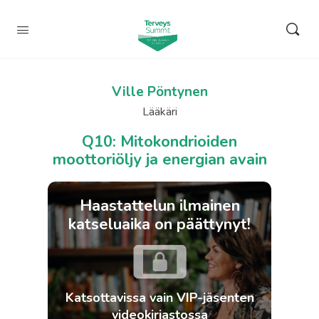
Ville Pöntynen
Lääkäri
Q10: Mitokondrioiden
moottoriöljy ja energian avain
Haastattelun ilmainen
katseluaika on päättynyt!
Katsottavissa vain VIP-jäsenten
videokirjastossa