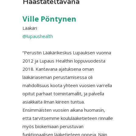
Haastateltavana
Ville Pöntynen
Lääkäri
@lupaushealth
“Perustin Lääkärikeskus Lupauksen vuonna
2012 ja Lupaus Healthin loppuvuodesta
2018. Kantavana ajatuksena oman
lääkäriaseman perustamisessa oli
mahdollisuus koota yhteen vuosien varrella
opitut parhaat toimintamallit, ja palvella
asiakkaita ilman kiireen tuntua.
Ensimmäisten vuosien aikana huomasin,
että tarvitsemme koululääketieteen rinnalle
myös biokemiaan perustuvan
funktionaalisen lääketieteen oppeja. Näin