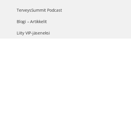
TerveysSummit Podcast
Blogi – Artikkelit
Liity VIP-jäseneksi
VIP-videokirjasto
FAQ – Usein kysyttyä
Yhteys & palautteet
Tiimi