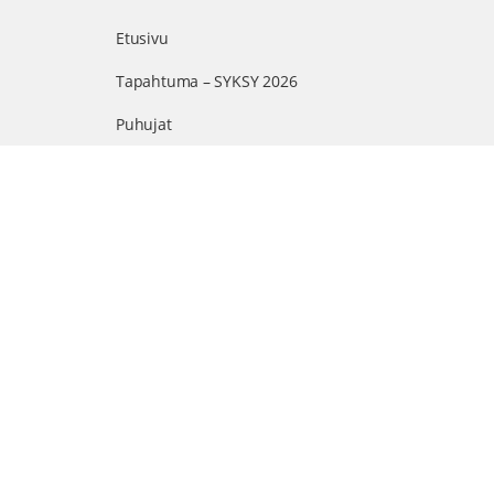
Etusivu
Tapahtuma – SYKSY 2026
Puhujat
Ohjelma
Arvonnat
Kumppanit
Suomen suurin terveystapahtuma netissä