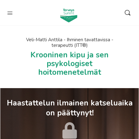
Veli-Matti Anttila - Ihminen tavattavissa -
terapeutti (ITT®)
Krooninen kipu ja sen
psykologiset
hoitomenetelmät
Haastattelun ilmainen katseluaika
on päättynyt!