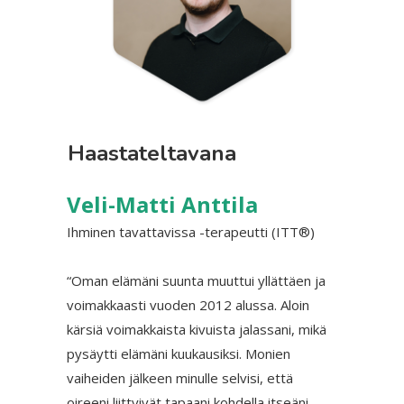
Haastateltavana
Veli-Matti Anttila
Ihminen tavattavissa -terapeutti (ITT®)
“Oman elämäni suunta muuttui yllättäen ja
voimakkaasti vuoden 2012 alussa. Aloin
kärsiä voimakkaista kivuista jalassani, mikä
pysäytti elämäni kuukausiksi. Monien
vaiheiden jälkeen minulle selvisi, että
oireeni liittyivät tapaani kohdella itseäni.