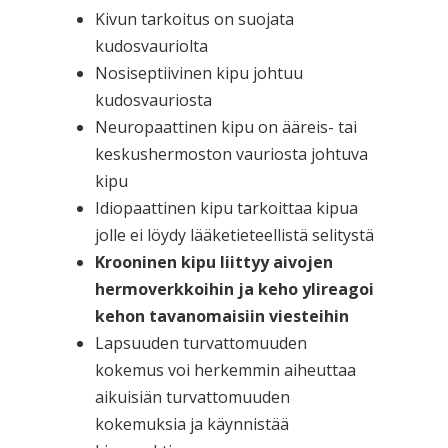
Kivun tarkoitus on suojata
kudosvauriolta
Nosiseptiivinen kipu johtuu
kudosvauriosta
Neuropaattinen kipu on ääreis- tai
keskushermoston vauriosta johtuva
kipu
Idiopaattinen kipu tarkoittaa kipua
jolle ei löydy lääketieteellistä selitystä
Krooninen kipu liittyy aivojen
hermoverkkoihin ja keho ylireagoi
kehon tavanomaisiin viesteihin
Lapsuuden turvattomuuden
kokemus voi herkemmin aiheuttaa
aikuisiän turvattomuuden
kokemuksia ja käynnistää