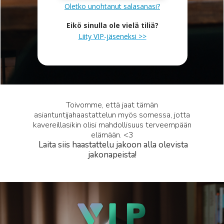
Oletko unohtanut salasanasi?
Eikö sinulla ole vielä tiliä?
Liity VIP-jäseneksi >>
Toivomme, että jaat tämän
asiantuntijahaastattelun myös somessa, jotta
kavereillasikin olisi mahdollisuus terveempään
elämään. <3
Laita siis haastattelu jakoon alla olevista
jakonapeista!