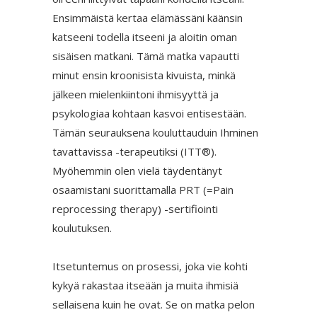
Ensimmäistä kertaa elämässäni käänsin
katseeni todella itseeni ja aloitin oman
sisäisen matkani. Tämä matka vapautti
minut ensin kroonisista kivuista, minkä
jälkeen mielenkiintoni ihmisyyttä ja
psykologiaa kohtaan kasvoi entisestään.
Tämän seurauksena kouluttauduin Ihminen
tavattavissa -terapeutiksi (ITT®).
Myöhemmin olen vielä täydentänyt
osaamistani suorittamalla PRT (=Pain
reprocessing therapy) -sertifiointi
koulutuksen.
Itsetuntemus on prosessi, joka vie kohti
kykyä rakastaa itseään ja muita ihmisiä
sellaisena kuin he ovat. Se on matka pelon