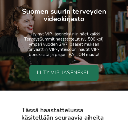
Suomen suurin terveyden
videokirjasto
Liity nyt VIP-jäseneksi niin näet kaikki
TerveysSummit haastattelut (yli 500 kpl)
ympäri vuoden 24/7, pääset mukaan
privaattiin VIP-yhteisöön, nautit VIP-
bonuksista ja paljon, PALJON muuta!
LIITY VIP-JÄSENEKSI
Tässä haastattelussa
käsitellään seuraavia aiheita