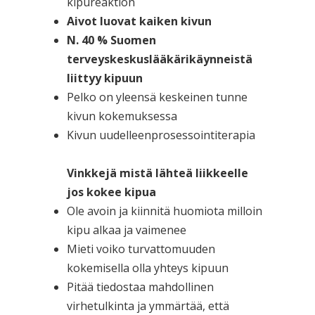
kipureaktion
Aivot luovat kaiken kivun
N. 40 % Suomen
terveyskeskuslääkärikäynneistä
liittyy kipuun
Pelko on yleensä keskeinen tunne
kivun kokemuksessa
Kivun uudelleenprosessointiterapia
Vinkkejä mistä lähteä liikkeelle
jos kokee kipua
Ole avoin ja kiinnitä huomiota milloin
kipu alkaa ja vaimenee
Mieti voiko turvattomuuden
kokemisella olla yhteys kipuun
Pitää tiedostaa mahdollinen
virhetulkinta ja ymmärtää, että