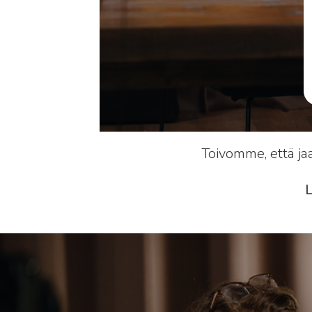
Toivomme, että ja
L