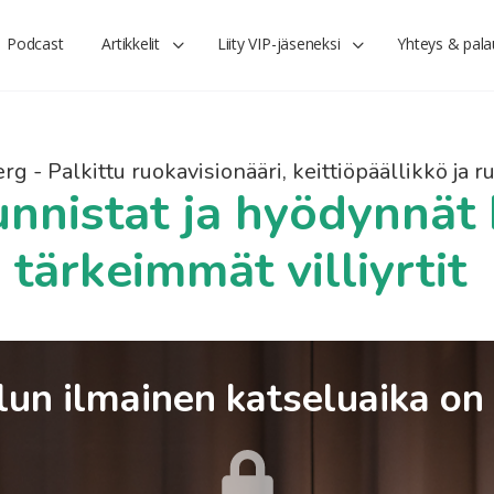
Podcast
Artikkelit
Liity VIP-jäseneksi
Yhteys & pala
g - Palkittu ruokavisionääri, keittiöpäällikkö ja ru
unnistat ja hyödynnät
tärkeimmät villiyrtit
un ilmainen katseluaika on