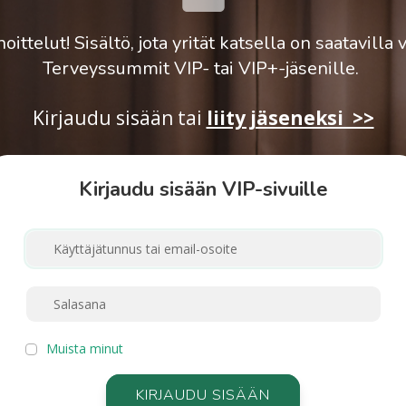
oittelut! Sisältö, jota yrität katsella on saatavilla 
Terveyssummit VIP- tai VIP+-jäsenille.
Kirjaudu sisään
tai
liity jäseneksi >>
Kirjaudu sisään VIP-sivuille
Muista minut
KIRJAUDU SISÄÄN