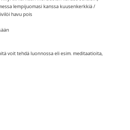
messa lempijuomasi kanssa kuusenkerkkiä /
vilöi havu pois
esään
mitä voit tehdä luonnossa eli esim. meditaatioita,