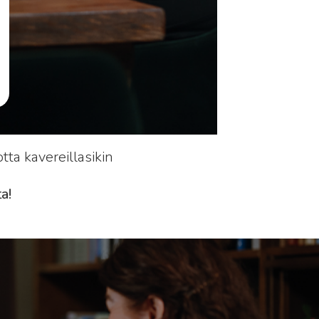
ta kavereillasikin
a!