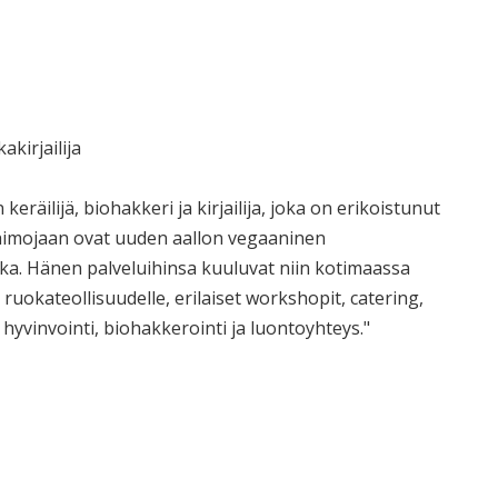
akirjailija
eräilijä, biohakkeri ja kirjailija, joka on erikoistunut
tohimojaan ovat uuden aallon vegaaninen
ka. Hänen palveluihinsa kuuluvat niin kotimaassa
 ruokateollisuudelle, erilaiset workshopit, catering,
 hyvinvointi, biohakkerointi ja luontoyhteys."