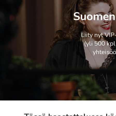
Suomen 
Liity nyt VI
(yli 500 kp
yhteisöö