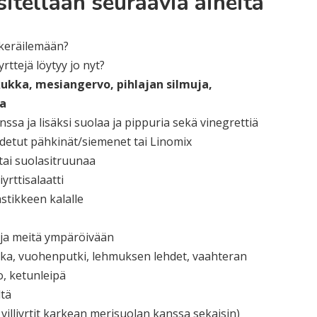
itellään seuraavia aiheita
 keräilemään?
rttejä löytyy jo nyt?
kka, mesiangervo, pihlajan silmuja,
ja
kanssa ja lisäksi suolaa ja pippuria sekä vinegrettiä
detut pähkinät/siemenet tai Linomix
 tai suolasitruunaa
yrttisalaatti
stikkeen kalalle
 ja meitä ympäröivään
ukka, vuohenputki, lehmuksen lehdet, vaahteran
o, ketunleipä
ltä
villiyrtit karkean merisuolan kanssa sekaisin)