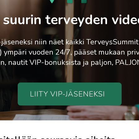
suurin terveyden video
P-jäseneksi niin näet kaikki TerveysSummit
l) ympäri vuoden 24/7, pääset mukaan priv
n, nautit VIP-bonuksista ja paljon, PALJ
LIITY VIP-JÄSENEKSI