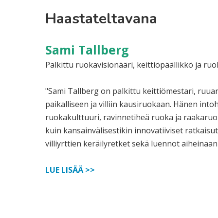
Haastateltavana
Sami Tallberg
Palkittu ruokavisionääri, keittiöpäällikkö ja ruok
"Sami Tallberg on palkittu keittiömestari, ruuan k
paikalliseen ja villiin kausiruokaan. Hänen in
ruokakulttuuri, ravinnetiheä ruoka ja raakaruo
kuin kansainvälisestikin innovatiiviset ratkaisut
villiyrttien keräilyretket sekä luennot aiheinaan
LUE LISÄÄ >>