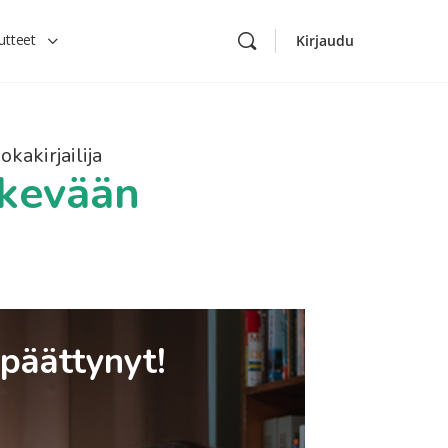
utteet
Kirjaudu
okakirjailija
 kevään
 päättynyt!