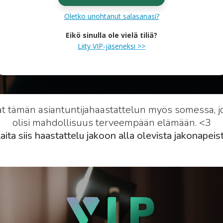
Oletko unohtanut salasanasi?
Eikö sinulla ole vielä tiliä?
Liity VIP-jäseneksi >>
at tämän asiantuntijahaastattelun myös somessa, jot
olisi mahdollisuus terveempään elämään. <3
aita siis haastattelu jakoon alla olevista jakonapeist