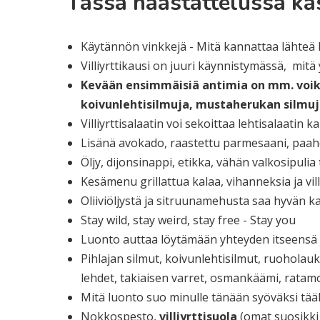
Tässä haastattelussa käs
Käytännön vinkkejä - Mitä kannattaa lähteä
Villiyrttikausi on juuri käynnistymässä, mitä y
Kevään ensimmäisiä antimia on mm. voiku
koivunlehtisilmuja, mustaherukan silmu
Villiyrttisalaatin voi sekoittaa lehtisalaatin 
Lisänä avokado, raastettu parmesaani, paah
Öljy, dijonsinappi, etikka, vähän valkosipulia
Kesämenu grillattua kalaa, vihanneksia ja villi
Oliiviöljystä ja sitruunamehusta saa hyvän ka
Stay wild, stay weird, stay free - Stay you
Luonto auttaa löytämään yhteyden itseensä
Pihlajan silmut, koivunlehtisilmut, ruohola
lehdet, takiaisen varret, osmankäämi, ratam
Mitä luonto suo minulle tänään syöväksi tää
Nokkospesto,
villiyrttisuola
(omat suosikki 