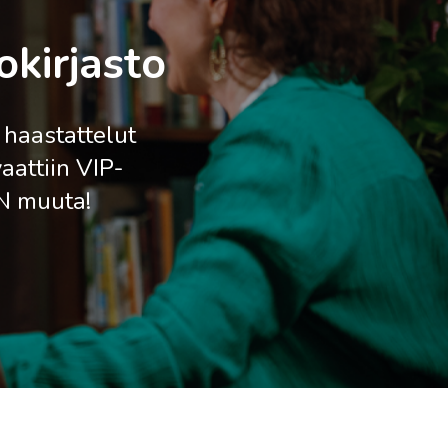
kirjasto
 haastattelut
aattiin VIP-
ON muuta!