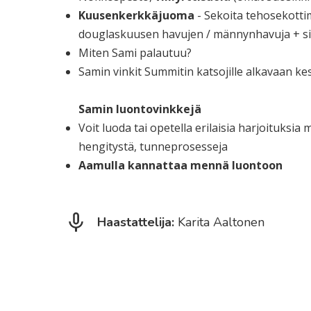
Kuusenkerkkäjuoma
- Sekoita tehosekotti
douglaskuusen havujen / männynhavuja + sii
Miten Sami palautuu?
Samin vinkit Summitin katsojille alkavaan k
Samin luontovinkkejä
Voit luoda tai opetella erilaisia harjoituksia 
hengitystä, tunneprosesseja
Aamulla kannattaa mennä luontoon
Haastattelija:
Karita Aaltonen