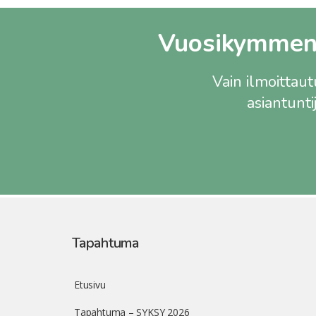
Vuosikymmente
Vain ilmoittau
asiantunti
Tapahtuma
Etusivu
Tapahtuma – SYKSY 2026