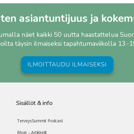
n asiantuntijuus ja kokem
tumalla näet kaikki 50 uutta haastattelua Su
joilta täysin ilmaiseksi tapahtumaviikolla 13.-
ILMOITTAUDU ILMAISEKSI
Sisällöt & info
TerveysSummit Podcast
Blogi – Artikkelit