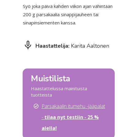
Syö joka päivä kahden viikon ajan vähintään
200 g parsakaalia sinappijauheen tai
sinapinsiementen kanssa.
Haastattelija:
Karita Aaltonen
Muistilista
Haastattelussa mainituista
tuotteista
Parsakaa
lin itumehu -jääpalat
-
tilaa nyt testiin - 25 %
alella!