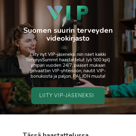
Suomen suurin terveyden
videokirjasto
Liity nyt VIP-jäseneksi niin näet kaikki
TerveysSummit haastattelut (yli 500 kpl)
ympäri vuoden 24/7, pääset mukaan
privaattiin VIP-yhteisöön, nautit VIP-
bonuksista ja paljon, PALJON muuta!
LIITY VIP-JÄSENEKSI
Tässä haastattelussa