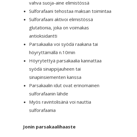
vahva suoja-aine elimistössä
Sulforafaani tehostaa maksan toimintaa
Sulforafaani aktivoi elimistössä
glutationia, joka on voimakas
antioksidantti
Parsakaalia voi syödä raakana tai
höyryttämällä n.10min
Höyrytettyä parsakaalia kannattaa
syödä sinappijauheen tai
sinapinsiementen kanssa
Parsakaalin idut ovat erinomainen
sulforafaanin lähde
Myös ravintolisänä voi nauttia
sulforafaania
Jonin parsakaalihaaste