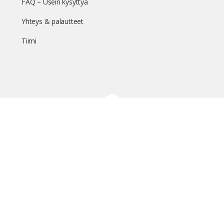
FAQ – Usein kysyttyä
Yhteys & palautteet
Tiimi
Suomen suurin terveystapahtuma netissä
© 2026 - TerveysSummit | Biomed Oy
Menu
Tietosuojaseloste
Tilausehdot
Items
Kurkkaa tapahtuman kulisseihin ja seuraa meitä somessa
@terveyssummit #terveyssummit