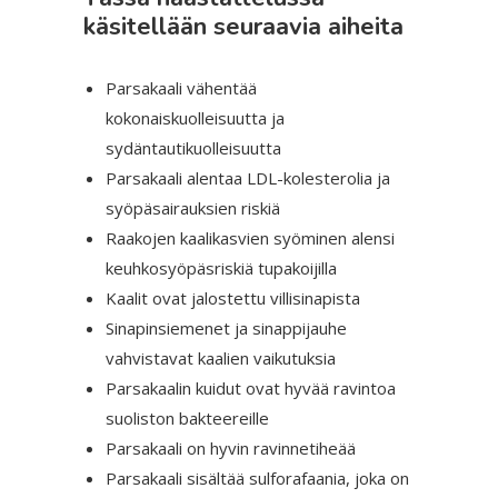
käsitellään seuraavia aiheita
Parsakaali vähentää
kokonaiskuolleisuutta ja
sydäntautikuolleisuutta
Parsakaali alentaa LDL-kolesterolia ja
syöpäsairauksien riskiä
Raakojen kaalikasvien syöminen alensi
keuhkosyöpäsriskiä tupakoijilla
Kaalit ovat jalostettu villisinapista
Sinapinsiemenet ja sinappijauhe
vahvistavat kaalien vaikutuksia
Parsakaalin kuidut ovat hyvää ravintoa
suoliston bakteereille
Parsakaali on hyvin ravinnetiheää
Parsakaali sisältää sulforafaania, joka on