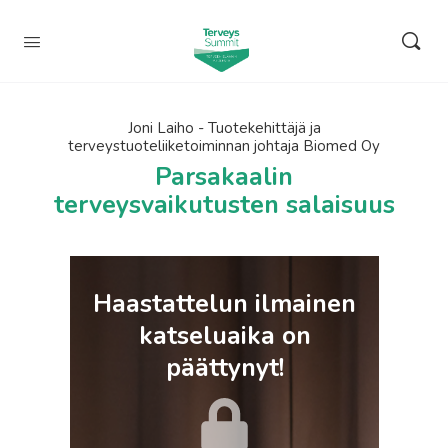
Joni Laiho - Tuotekehittäjä ja
terveystuoteliiketoiminnan johtaja Biomed Oy
Parsakaalin
terveysvaikutusten salaisuus
Haastattelun ilmainen
katseluaika on
päättynyt!