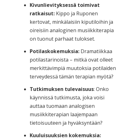
Kivunlievityksessä toimivat
ratkaisut:
Kippo ja Ruponen
kertovat, minkälaisiin kiputiloihin ja
oireisiin analoginen musiikkiterapia
on tuonut parhaat tulokset.
Potilaskokemuksia:
Dramatiikkaa
potilastarinoista – mitkä ovat olleet
merkittävimpiä muutoksia potilaiden
terveydessä tämän terapian myötä?
Tutkimuksen tulevaisuus
: Onko
käynnissä tutkimusta, joka voisi
auttaa tuomaan analogisen
musiikkiterapian laajempaan
tietoisuuteen ja hyväksyntään?
Kuuluisuuksien kokemuksia: