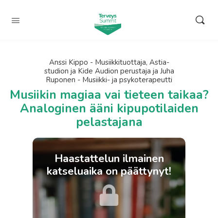
Anssi Kippo - Musiikkituottaja, Astia-
studion ja Kide Audion perustaja ja Juha
Ruponen - Musiikki- ja psykoterapeutti
Musiikin magiaa vai tieteen taikaa?
Analoginen ääni kipupotilaiden
pelastajana
Haastattelun ilmainen
katseluaika on päättynyt!