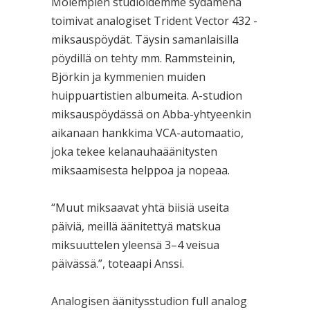
Molempien studioidemme sydämenä
toimivat analogiset Trident Vector 432 -
miksauspöydät. Täysin samanlaisilla
pöydillä on tehty mm. Rammsteinin,
Björkin ja kymmenien muiden
huippuartistien albumeita. A-studion
miksauspöydässä on Abba-yhtyeenkin
aikanaan hankkima VCA-automaatio,
joka tekee kelanauhaäänitysten
miksaamisesta helppoa ja nopeaa.
“Muut miksaavat yhtä biisiä useita
päiviä, meillä äänitettyä matskua
miksuuttelen yleensä 3–4 veisua
päivässä.”, toteaapi Anssi.
Analogisen äänitysstudion full analog