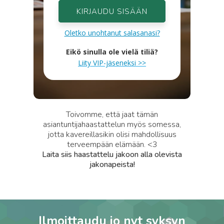
KIRJAUDU SISÄÄN
Oletko unohtanut salasanasi?
Eikö sinulla ole vielä tiliä?
Liity VIP-jäseneksi >>
Toivomme, että jaat tämän
asiantuntijahaastattelun myös somessa,
jotta kavereillasikin olisi mahdollisuus
terveempään elämään. <3
Laita siis haastattelu jakoon alla olevista
jakonapeista!
Ilmoittaudu jo nyt syksyn