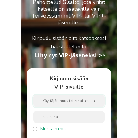
Pahoittelut! Sisältö, jota yrität
katsella on saatavilla vain
Terveyssummit VIP- tai VIP+-
jäsenille.
Kirjaudu sisään alta katsoaksesi
haastattelun
tai
Liity nyt VIP-jäseneksi >>
Kirjaudu sisään
VIP-sivuille
Muista minut