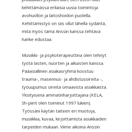
kehittämässä erilaisia uusia toimintoja
avohuollon ja laitoshoidon puolella.
Kehittämistyö on siis ollut lähellä sydäntä,
mitä myös tämä Anssin kanssa tehtävä
hanke edustaa.
Musiikki- ja psykoterapeuttina olen tehnyt
työtä lasten, nuorten ja aikuisten kanssa.
Pääasiallinen asiakasryhmä koostuu
trauma-, masennus- ja ahdistusoireita -,
työuupumus oireita omaavista asiakkaista.
Yksityisenä ammatinharjoittajana (KELA,
Sh-piirit olen toiminut 1997 lukien).
Työssäni käytän taiteen eri muotoja,
musiikkia, kuvaa, kirjoittamista asiakkaiden
tarpeiden mukaan. Viime aikoina Anssin