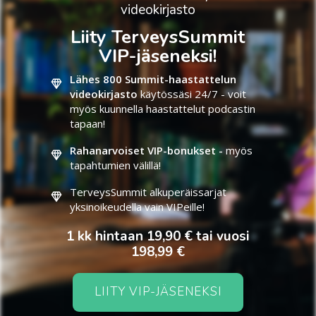
videokirjasto
Liity TerveysSummit
VIP-jäseneksi!
Lähes 800 Summit-haastattelun
videokirjasto
käytössäsi 24/7 - voit
myös kuunnella haastattelut podcastin
tapaan!
Rahanarvoiset VIP-bonukset -
myös
tapahtumien välillä!
TerveysSummit alkuperäissarjat
yksinoikeudella vain VIPeille!
1 kk hintaan 19,90 € tai vuosi
198,99 €
LIITY VIP-JÄSENEKSI