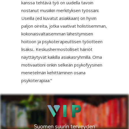
kanssa tehtävä työ on uudella tavoin
nostanut musiikin merkityksen työssäni.
Useilla (ed kuvatut asiakkaan) on hyvin
paljon oireita, jotka vaativat holistisemman,
kokonaisvaltaisemman lähestymisen
hoitoon ja psykoterapeuttisen työotteen
lisäksi.. Keskushermostolliset häiriöt
näyttäytyvät kaikilla asiakasryhmillä. Oma
motivaationi onkin selkeän psykofyysinen
menetelmän kehittäminen osana
psykoterapiaa.”
Suomen suurin terveyden