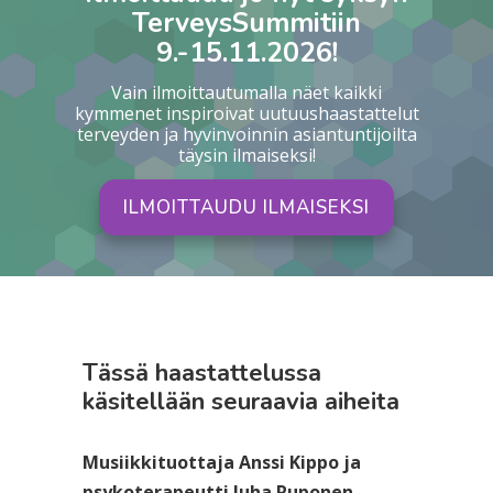
TerveysSummitiin
9.-15.11.2026!
Vain ilmoittautumalla näet kaikki
kymmenet inspiroivat uutuushaastattelut
terveyden ja hyvinvoinnin asiantuntijoilta
täysin ilmaiseksi!
ILMOITTAUDU ILMAISEKSI
Tässä haastattelussa
käsitellään seuraavia aiheita
Musiikkituottaja Anssi Kippo ja
psykoterapeutti Juha Ruponen