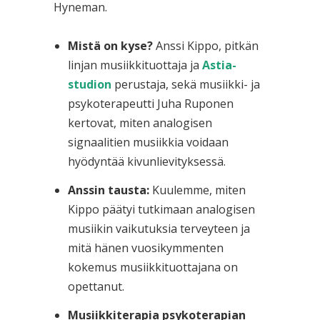
Hyneman.
Mistä on kyse?
Anssi Kippo, pitkän
linjan musiikkituottaja ja
Astia-
studion
perustaja, sekä musiikki- ja
psykoterapeutti Juha Ruponen
kertovat, miten analogisen
signaalitien musiikkia voidaan
hyödyntää kivunlievityksessä.
Anssin tausta:
Kuulemme, miten
Kippo päätyi tutkimaan analogisen
musiikin vaikutuksia terveyteen ja
mitä hänen vuosikymmenten
kokemus musiikkituottajana on
opettanut.
Musiikkiterapia psykoterapian