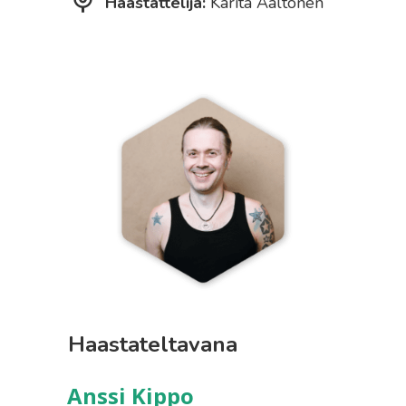
Haastattelija:
Karita Aaltonen
Haastateltavana
Anssi Kippo