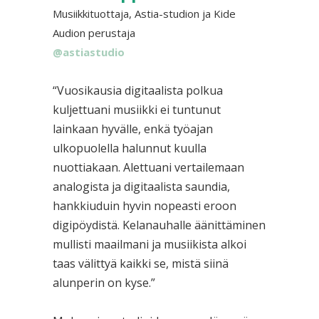
Musiikkituottaja, Astia-studion ja Kide
Audion perustaja
@astiastudio
“Vuosikausia digitaalista polkua
kuljettuani musiikki ei tuntunut
lainkaan hyvälle, enkä työajan
ulkopuolella halunnut kuulla
nuottiakaan. Alettuani vertailemaan
analogista ja digitaalista saundia,
hankkiuduin hyvin nopeasti eroon
digipöydistä. Kelanauhalle äänittäminen
mullisti maailmani ja musiikista alkoi
taas välittyä kaikki se, mistä siinä
alunperin on kyse.”