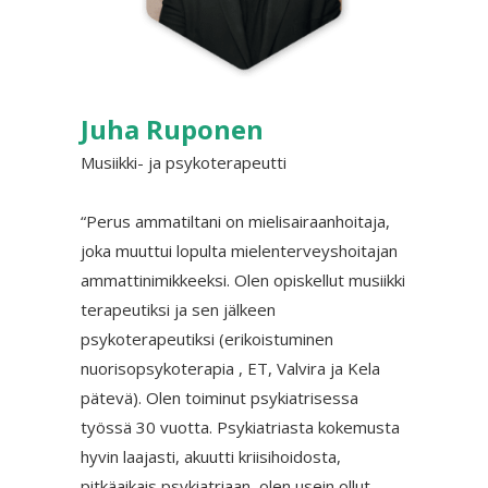
Juha Ruponen
Musiikki- ja psykoterapeutti
“Perus ammatiltani on mielisairaanhoitaja,
joka muuttui lopulta mielenterveyshoitajan
ammattinimikkeeksi. Olen opiskellut musiikki
terapeutiksi ja sen jälkeen
psykoterapeutiksi (erikoistuminen
nuorisopsykoterapia , ET, Valvira ja Kela
pätevä). Olen toiminut psykiatrisessa
työssä 30 vuotta. Psykiatriasta kokemusta
hyvin laajasti, akuutti kriisihoidosta,
pitkäaikais psykiatriaan, olen usein ollut