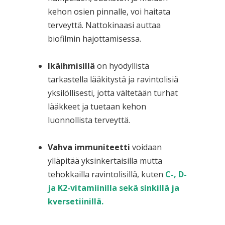
kehon osien pinnalle, voi haitata
terveyttä. Nattokinaasi auttaa
biofilmin hajottamisessa.
Ikäihmisillä
on hyödyllistä
tarkastella lääkitystä ja ravintolisiä
yksilöllisesti, jotta vältetään turhat
lääkkeet ja tuetaan kehon
luonnollista terveyttä.
Vahva immuniteetti
voidaan
ylläpitää yksinkertaisilla mutta
tehokkailla ravintolisillä, kuten
C-, D-
ja K2-vitamiinilla sekä sinkillä ja
kversetiinillä.