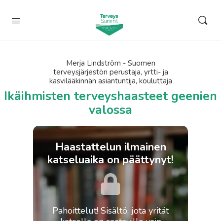
Merja Lindström - Suomen
terveysjärjestön perustaja, yrtti- ja
kasvilääkinnän asiantuntija, kouluttaja
Ikäihmisten terveyshaasteet geenien
valossa
Haastattelun ilmainen
katseluaika on päättynyt!
Pahoittelut! Sisältö, jota yrität