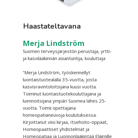
Haastateltavana
Merja Lindström
Suomen terveysjärjestön perustaja, yrtti-
ja kasvilääkinnän asiantuntija, kouluttaja
“Merja Lindström, työskennellyt
luontaistuotealalla 35-vuotta, josta
kasvisravintoloitsijana kuusi vuotta.
Toiminut luontaistuotekouluttajana ja
luennoitsijana ympäri Suomea lähes 25-
vuotta. Toimii opettajana
homeopatianeuvoja koulutuksessa.
Kirjoittanut viisi kirjaa, Itsehoito-oppaat,
Homeopaattiset yhdistelmät ja
Homeopatiaa ja Luonnonlääkintää Eläimille