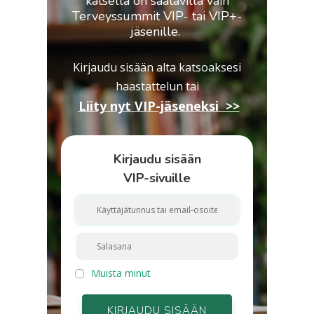
katsella on saatavilla vain
Terveyssummit VIP- tai VIP+-
jäsenille.
Kirjaudu sisään alta katsoaksesi
haastattelun
tai
Liity nyt VIP-jäseneksi >>
Kirjaudu sisään
VIP-sivuille
Muista minut
KIRJAUDU SISÄÄN