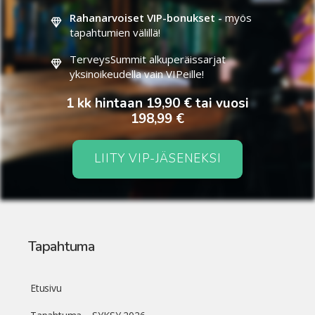
Rahanarvoiset VIP-bonukset -
myös
tapahtumien välillä!
TerveysSummit alkuperäissarjat
yksinoikeudella vain VIPeille!
1 kk hintaan 19,90 € tai vuosi
198,99 €
LIITY VIP-JÄSENEKSI
Tapahtuma
Etusivu