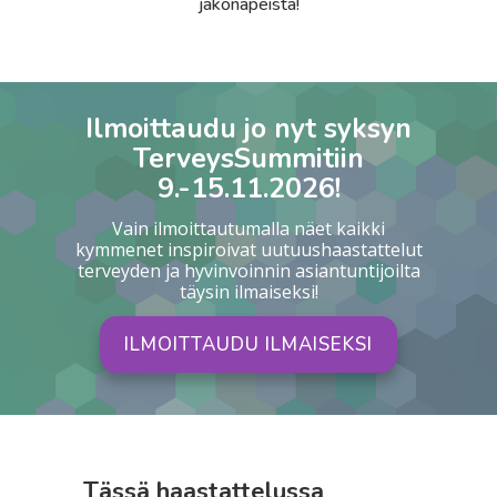
jakonapeista!
Ilmoittaudu jo nyt syksyn
TerveysSummitiin
9.-15.11.2026!
Vain ilmoittautumalla näet kaikki
kymmenet inspiroivat uutuushaastattelut
terveyden ja hyvinvoinnin asiantuntijoilta
täysin ilmaiseksi!
ILMOITTAUDU ILMAISEKSI
Tässä haastattelussa