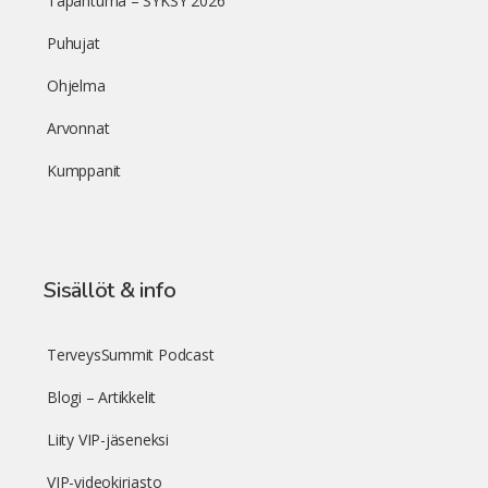
Tapahtuma – SYKSY 2026
Puhujat
Ohjelma
Arvonnat
Kumppanit
Sisällöt & info
TerveysSummit Podcast
Blogi – Artikkelit
Liity VIP-jäseneksi
VIP-videokirjasto