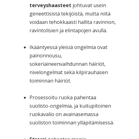
terveyshaasteet
johtuvat usein
geneettisistä tekijöistä, mutta niitä
voidaan tehokkaasti hallita ravinnon,
ravintolisien ja elintapojen avulla.
Ikääntyessä yleisiä ongelmia ovat
painonnousu,
sokeriaineenvaihdunnan häiriöt,
nivelongelmat sekä kilpirauhasen
toiminnan häiriöt.
Prosessoitu ruoka pahentaa
suolisto-ongelmia, ja kuitupitoinen
ruokavalio on avainasemassa
suoliston toiminnan ylläpitämisessä.