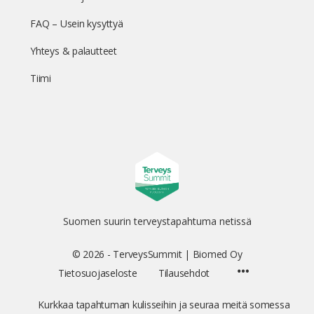
FAQ – Usein kysyttyä
Yhteys & palautteet
Tiimi
Suomen suurin terveystapahtuma netissä
© 2026 - TerveysSummit | Biomed Oy
Menu
Tietosuojaseloste
Tilausehdot
Items
Kurkkaa tapahtuman kulisseihin ja seuraa meitä somessa