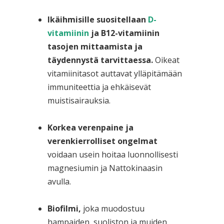
Ikäihmisille suositellaan
D-
vitamiinin
ja B12-vitamiinin
tasojen mittaamista ja
täydennystä tarvittaessa.
Oikeat
vitamiinitasot auttavat ylläpitämään
immuniteettia ja ehkäisevät
muistisairauksia.
Korkea verenpaine ja
verenkierrolliset ongelmat
voidaan usein hoitaa luonnollisesti
magnesiumin ja Nattokinaasin
avulla.
Biofilmi,
joka muodostuu
hampaiden, suoliston ja muiden