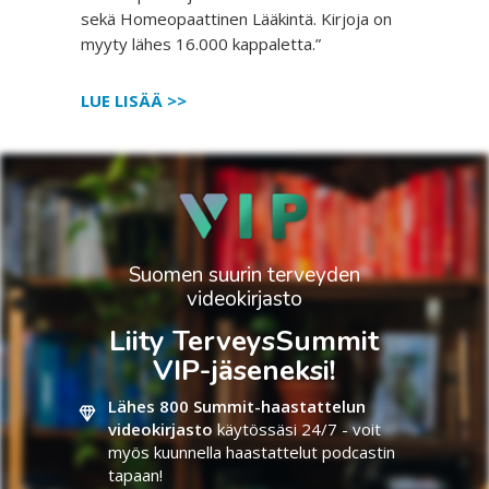
sekä Homeopaattinen Lääkintä. Kirjoja on
myyty lähes 16.000 kappaletta.”
LUE LISÄÄ >>
Suomen suurin terveyden
videokirjasto
Liity TerveysSummit
VIP-jäseneksi!
Lähes 800 Summit-haastattelun
videokirjasto
käytössäsi 24/7 - voit
myös kuunnella haastattelut podcastin
tapaan!