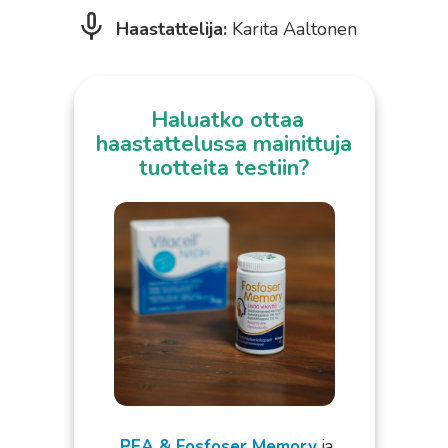
Haastattelija:
Karita Aaltonen
Haluatko ottaa
haastattelussa mainittuja
tuotteita testiin?
PEA & Fosfoser Memory
ja