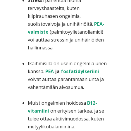
Stressi
pahentaa monia
terveyshaasteita, kuten
kilpirauhasen ongelmia,
suolistovaivoja ja unihäiriöitä.
PEA-
valmiste
(palmitoyylietanoliamidi)
voi auttaa stressin ja unihäiriöiden
hallinnassa.
Ikäihmisillä on usein ongelmia unen
kanssa.
PEA
ja
fosfatidylseriini
voivat auttaa parantamaan unta ja
vähentämään aivosumua.
Muistiongelmien hoidossa
B12-
vitamiini
on erityisen tärkeä, ja se
tulee ottaa aktiivimuodossa, kuten
metyylikobalamiinina.