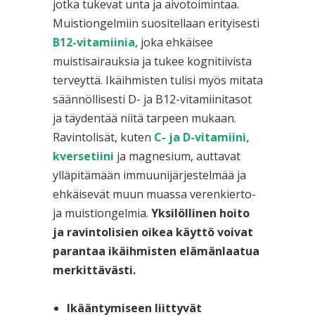
jotka tukevat unta ja aivotoimintaa.
Muistiongelmiin suositellaan erityisesti
B12-vitamiinia
, joka ehkäisee
muistisairauksia ja tukee kognitiivista
terveyttä. Ikäihmisten tulisi myös mitata
säännöllisesti D- ja B12-vitamiinitasot
ja täydentää niitä tarpeen mukaan.
Ravintolisät, kuten
C- ja D-vitamiini,
kversetiini
ja magnesium, auttavat
ylläpitämään immuunijärjestelmää ja
ehkäisevät muun muassa verenkierto-
ja muistiongelmia.
Yksilöllinen hoito
ja ravintolisien oikea käyttö voivat
parantaa ikäihmisten elämänlaatua
merkittävästi.
Ikääntymiseen liittyvät