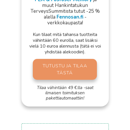
muut Hankintatukun
TerveysSummitista tutut -25 %
alella
Fennosan.fi
-
verkkokaupasta!
Kun tilaat mitä tahansa tuotteita
vähintään 60 eurolla, saat lisäksi
vielä 10 euroa alennusta (tätä ei voi
yhdistää alekoodiin).
TUTUSTU JA TILAA
TÄSTÄ
Tilaa vähintään 49 €:lla -saat
ilmaisen toimituksen
pakettiautomaattiin!