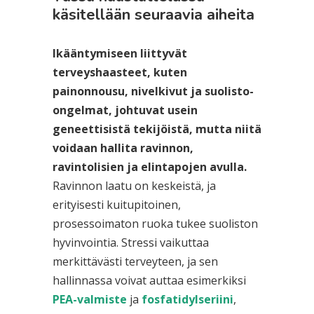
käsitellään seuraavia aiheita
Ikääntymiseen liittyvät
terveyshaasteet, kuten
painonnousu, nivelkivut ja suolisto-
ongelmat, johtuvat usein
geneettisistä tekijöistä, mutta niitä
voidaan hallita ravinnon,
ravintolisien ja elintapojen avulla.
Ravinnon laatu on keskeistä, ja
erityisesti kuitupitoinen,
prosessoimaton ruoka tukee suoliston
hyvinvointia. Stressi vaikuttaa
merkittävästi terveyteen, ja sen
hallinnassa voivat auttaa esimerkiksi
PEA-valmiste
ja
fosfatidylseriini
,