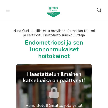
Niina Suni - Laillistettu proviisori, farmasian tohtori
ja sertifioitu kiertotietoisuuskouluttaja
Endometrioosi ja sen
luonnonmukaiset
hoitokeinot
Haastattelun ilmainen
katseluaika on päättynyt!
Pahoittelut! Sisältö, jota yrität