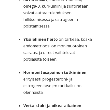
omega-3, kurkumiini ja sulforafaani
voivat auttaa tulehduksen
hillitsemisessä ja estrogeenin
poistamisessa.
Yksilöllinen hoito
on tärkeää, koska
endometrioosi on monimuotoinen
sairaus, ja oireet vaihtelevat
potilaasta toiseen.
Hormonitasapainon tutkiminen
,
erityisesti progesteroni- ja
estrogeenitasojen tarkkailu, on
olennaista.
Vertaistuki ja oikea-aikainen