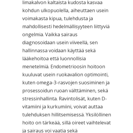
limakalvon kaltaista kudosta kasvaa
kohdun ulkopuolella, aiheuttaen usein
voimakasta kipua, tulehdusta ja
mahdollisesti hedelmällisyyteen liittyviä
ongelmia. Vaikka sairaus
diagnosoidaan usein viiveellä, sen
hallinnassa voidaan käyttää sekä
lääkehoitoa että luonnollisia
menetelmiä. Endometrioosin hoitoon
kuuluvat usein ruokavalion optimointi,
kuten omega-3-rasvojen suosiminen ja
prosessoidun ruoan välttäminen, sekä
stressinhallinta. Ravintolisät, kuten D-
vitamiini ja kurkumiini, voivat auttaa
tulehduksen hillitsemisessä. Yksilöllinen
hoito on tärkeää, sillä oireet vaihtelevat
ja sairaus voi vaatia sekä