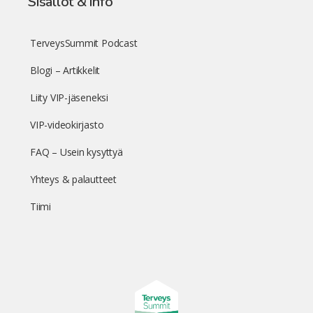
Sisällöt & info
TerveysSummit Podcast
Blogi – Artikkelit
Liity VIP-jäseneksi
VIP-videokirjasto
FAQ – Usein kysyttyä
Yhteys & palautteet
Tiimi