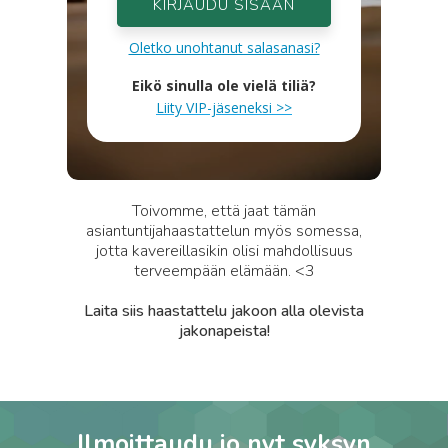
KIRJAUDU SISÄÄN
Oletko unohtanut salasanasi?
Eikö sinulla ole vielä tiliä?
Liity VIP-jäseneksi >>
Toivomme, että jaat tämän
asiantuntijahaastattelun myös somessa,
jotta kavereillasikin olisi mahdollisuus
terveempään elämään. <3
Laita siis haastattelu jakoon alla olevista
jakonapeista!
Ilmoittaudu jo nyt syksyn