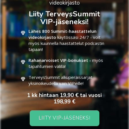
videokirjasto
Liity TerveysSummit
VIP-jäseneksi!
Lähes 800 Summit-haastattelun
videokirjasto
käytössäsi 24/7 - voit
myös kuunnella haastattelut podcastin
tapaan!
Rahanarvoiset VIP-bonukset -
myös
tapahtumien välillä!
TerveysSummit alkuperäissarjat
yksinoikeudella vain VIPeille!
1 kk hintaan 19,90 € tai vuosi
198,99 €
LIITY VIP-JÄSENEKSI