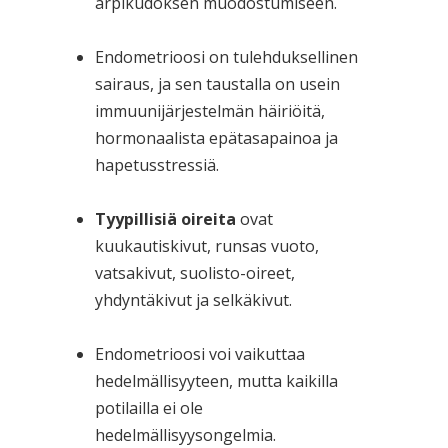
arpikudoksen muodostumiseen.
Endometrioosi on tulehduksellinen
sairaus, ja sen taustalla on usein
immuunijärjestelmän häiriöitä,
hormonaalista epätasapainoa ja
hapetusstressiä.
Tyypillisiä oireita
ovat
kuukautiskivut, runsas vuoto,
vatsakivut, suolisto-oireet,
yhdyntäkivut ja selkäkivut.
Endometrioosi voi vaikuttaa
hedelmällisyyteen, mutta kaikilla
potilailla ei ole
hedelmällisyysongelmia.