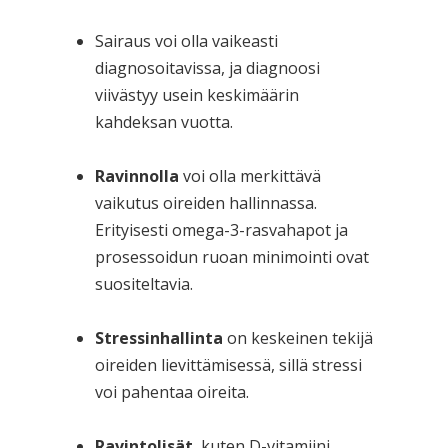
Sairaus voi olla vaikeasti
diagnosoitavissa, ja diagnoosi
viivästyy usein keskimäärin
kahdeksan vuotta.
Ravinnolla
voi olla merkittävä
vaikutus oireiden hallinnassa.
Erityisesti omega-3-rasvahapot ja
prosessoidun ruoan minimointi ovat
suositeltavia.
Stressinhallinta
on keskeinen tekijä
oireiden lievittämisessä, sillä stressi
voi pahentaa oireita.
Ravintolisät
, kuten D-vitamiini,