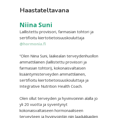
Haastateltavana
Niina Suni
Laillistettu proviisori, farmasian tohtori ja
sertifioitu kiertotietoisuuskouluttaja
@hormonia.fi
“Olen Niina Suni, lääkealan terveydenhuollon
ammattilainen (laillistettu proviisori ja
farmasian tohtori), kokonaisvaltaisen
lisääntymisterveyden ammattilainen,
sertifioitu kiertotietoisuuskouluttaja ja
Integrative Nutrition Health Coach.
Olen ollut terveyden ja hyvinvoinnin alalla jo
yli 20 vuotta ja syventynyt
kokonaisvaltaiseen hormonaaliseen
terveyteen ja hyvinvointiin niin laadukkaiden