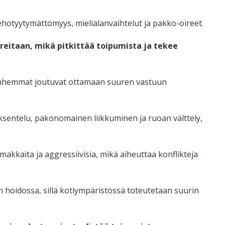
kehotyytymättömyys, mielialanvaihtelut ja pakko-oireet.
ireitaan, mikä pitkittää toipumista ja tekee
 vanhemmat joutuvat ottamaan suuren vastuun
 oksentelu, pakonomainen liikkuminen ja ruoan välttely,
makkaita ja aggressiivisia, mikä aiheuttaa konflikteja
n hoidossa, sillä kotiympäristössä toteutetaan suurin