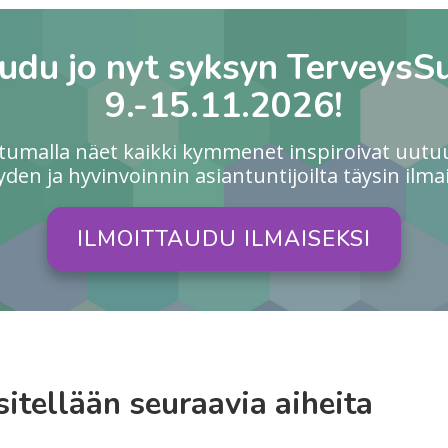
audu jo nyt syksyn TerveysS
9.-15.11.2026!
utumalla näet kaikki kymmenet inspiroivat uutu
yden ja hyvinvoinnin asiantuntijoilta täysin ilmai
ILMOITTAUDU ILMAISEKSI
itellään seuraavia aiheita