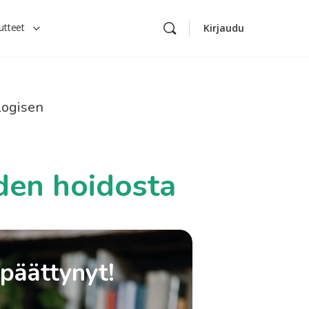
utteet
Kirjaudu
logisen
iden hoidosta
 päättynyt!