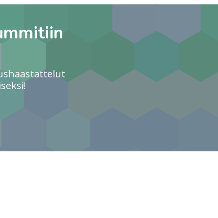
ummitiin
ushaastattelut
seksi!