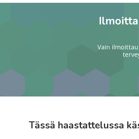
Ilmoitt
Vain ilmoitta
terve
Tässä haastattelussa käs