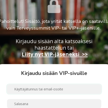
Pahoittelut! Sisältö, jota yrität katsella on saatavill
vain Terveyssummit VIP- tai VIP+-jäsenille.
Kirjaudu sisään alta katsoaksesi
haastattelun
tai
Liity nyt VIP-jäseneksi >>
Kirjaudu sisään VIP-sivuille