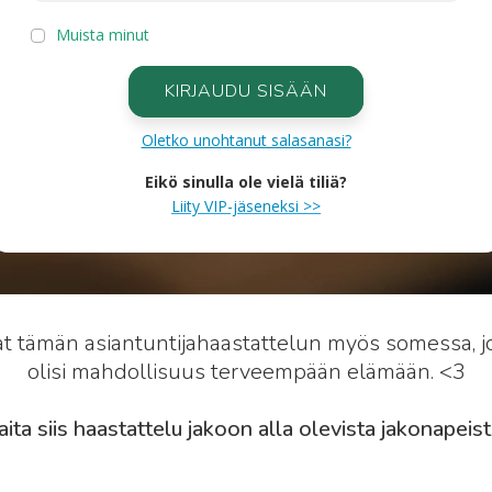
Muista minut
KIRJAUDU SISÄÄN
Oletko unohtanut salasanasi?
Eikö sinulla ole vielä tiliä?
Liity VIP-jäseneksi >>
at tämän asiantuntijahaastattelun myös somessa, jot
olisi mahdollisuus terveempään elämään. <3
aita siis haastattelu jakoon alla olevista jakonapeist