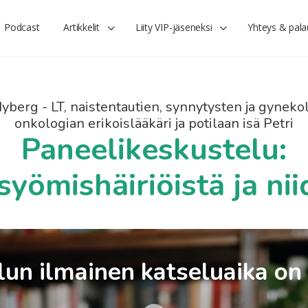
Podcast
Artikkelit
Liity VIP-jäseneksi
Yhteys & pala
Nyberg - LT, naistentautien, synnytysten ja gyneko
onkologian erikoislääkäri ja potilaan isä Petri
Paneelikeskustelu:
syömishäiriöistä ja ni
un ilmainen katseluaika on