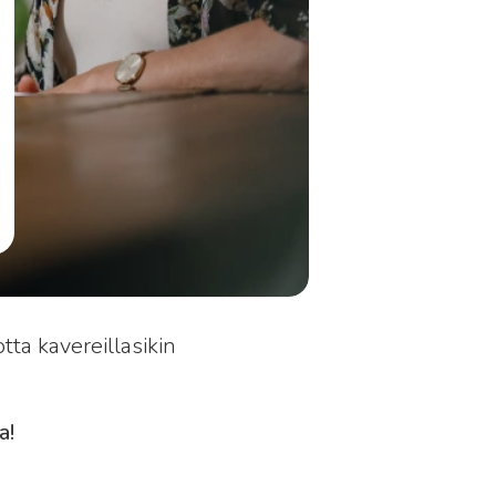
ta kavereillasikin
a!