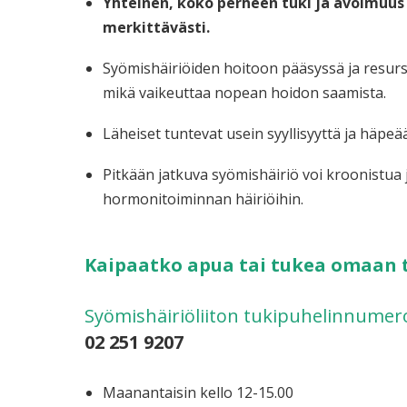
Yhteinen, koko perheen tuki ja avoimuus
merkittävästi.
Syömishäiriöiden hoitoon pääsyssä ja resurs
mikä vaikeuttaa nopean hoidon saamista.
Läheiset tuntevat usein syyllisyyttä ja häpeä
Pitkään jatkuva syömishäiriö voi kroonistua 
hormonitoiminnan häiriöihin.
Kaipaatko apua tai tukea omaan t
Syömishäiriöliiton tukipuhelinnumer
02 251 9207
Maanantaisin kello 12-15.00