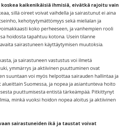
koskea kaikenikäisiä ihmisiä, eivätkä rajoitu vain
a, sillä oireet voivat vaihdella ja sairastunut ei aina
 itseinho, kehotyytymättömyys sekä mielialan ja
a voimakkaasti koko perheeseen, ja vanhempien rooli
 osa hoidosta tapahtuu kotona. Usein tilanne
havaita sairastuneen käyttäytymisen muutoksia.
kasta, ja sairastuneen vastustus voi ilmetä
uki, ymmärrys ja aktiivinen puuttuminen ovat
en suuntaan voi myös helpottaa sairauden hallintaa ja
at alueittain Suomessa, ja nopea ja asiantunteva hoito
aisesta puuttumisesta entistä tärkeämpää. Pitkittynyt
lmia, minkä vuoksi hoidon nopea aloitus ja aktiivinen
vaan sairastuneiden ikä ja taustat voivat