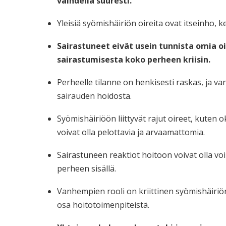
vaihdella suuresti.
Yleisiä syömishäiriön oireita ovat itseinho, 
Sairastuneet eivät usein tunnista omia o
sairastumisesta koko perheen kriisin.
Perheelle tilanne on henkisesti raskas, ja
sairauden hoidosta.
Syömishäiriöön liittyvät rajut oireet, kuten
voivat olla pelottavia ja arvaamattomia.
Sairastuneen reaktiot hoitoon voivat olla voi
perheen sisällä.
Vanhempien rooli on kriittinen syömishäiriö
osa hoitotoimenpiteistä.