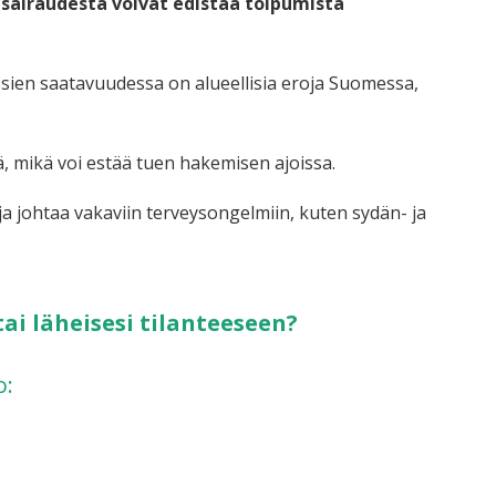
 sairaudesta voivat edistää toipumista
sien saatavuudessa on alueellisia eroja Suomessa,
ä, mikä voi estää tuen hakemisen ajoissa.
ja johtaa vakaviin terveysongelmiin, kuten sydän- ja
ai läheisesi tilanteeseen?
o: