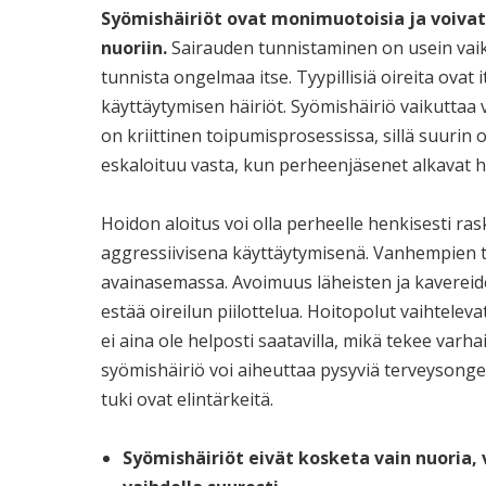
Syömishäiriöt ovat monimuotoisia ja voivat 
nuoriin.
Sairauden tunnistaminen on usein vaikea
tunnista ongelmaa itse. Tyypillisiä oireita ovat
käyttäytymisen häiriöt. Syömishäiriö vaikutta
on kriittinen toipumisprosessissa, sillä suurin
eskaloituu vasta, kun perheenjäsenet alkavat 
Hoidon aloitus voi olla perheelle henkisesti ras
aggressiivisena käyttäytymisenä. Vanhempien t
avainasemassa. Avoimuus läheisten ja kavereid
estää oireilun piilottelua. Hoitopolut vaihtelev
ei aina ole helposti saatavilla, mikä tekee varh
syömishäiriö voi aiheuttaa pysyviä terveysonge
tuki ovat elintärkeitä.
Syömishäiriöt eivät kosketa vain nuoria, 