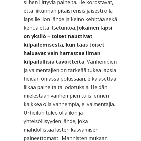
siihen liittyviä paineita. He korostavat,
että liikunnan pitäisi ensisijaisesti olla
lapsille ilon lähde ja keino kehittää sekä
kehoa että itsetuntoa.
Jokainen lapsi
on yksilö – toiset nauttivat
kilpailemisesta, kun taas toiset
haluavat vain harrastaa ilman
kilpailullisia tavoitteita.
Vanhempien
ja valmentajien on tärkeää tukea lapsia
heidän omassa polussaan, eikä asettaa
liikaa paineita tai odotuksia. Heidän
mielestään vanhempien tulisi ennen
kaikkea olla vanhempia, ei valmentajia.
Urheilun tulee olla ilon ja
yhteisöllisyyden lähde, joka
mahdollistaa lasten kasvamisen
paineettomasti. Mannisten mukaan