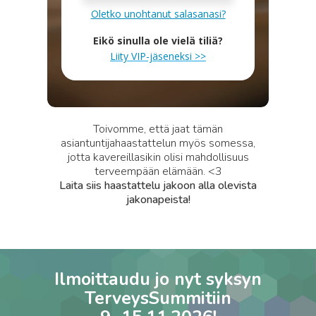
Oletko unohtanut salasanasi?
Eikö sinulla ole vielä tiliä?
Liity VIP-jäseneksi >>
Toivomme, että jaat tämän
asiantuntijahaastattelun myös somessa,
jotta kavereillasikin olisi mahdollisuus
terveempään elämään. <3
Laita siis haastattelu jakoon alla olevista
jakonapeista!
Ilmoittaudu jo nyt syksyn
TerveysSummitiin