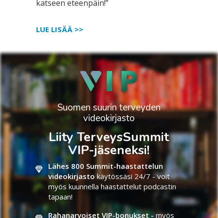
katseen eteenpäin!”
LUE LISÄÄ >>
Suomen suurin terveyden
videokirjasto
Liity TerveysSummit
VIP-jäseneksi!
Lähes 800 Summit-haastattelun
videokirjasto
käytössäsi 24/7 - voit
myös kuunnella haastattelut podcastin
tapaan!
Rahanarvoiset VIP-bonukset -
myös