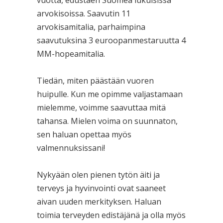
vuotta, edustaen Suomea lukuisissa
arvokisoissa. Saavutin 11
arvokisamitalia, parhaimpina
saavutuksina 3 euroopanmestaruutta 4
MM-hopeamitalia.
Tiedän, miten päästään vuoren
huipulle. Kun me opimme valjastamaan
mielemme, voimme saavuttaa mitä
tahansa. Mielen voima on suunnaton,
sen haluan opettaa myös
valmennuksissani!
Nykyään olen pienen tytön äiti ja
terveys ja hyvinvointi ovat saaneet
aivan uuden merkityksen. Haluan
toimia terveyden edistäjänä ja olla myös