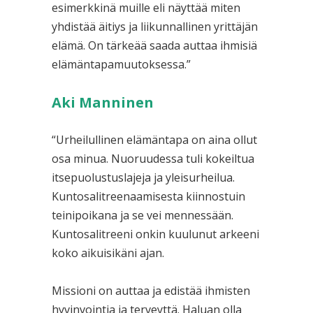
esimerkkinä muille eli näyttää miten
yhdistää äitiys ja liikunnallinen yrittäjän
elämä. On tärkeää saada auttaa ihmisiä
elämäntapamuutoksessa.”
Aki Manninen
“Urheilullinen elämäntapa on aina ollut
osa minua. Nuoruudessa tuli kokeiltua
itsepuolustuslajeja ja yleisurheilua.
Kuntosalitreenaamisesta kiinnostuin
teinipoikana ja se vei mennessään.
Kuntosalitreeni onkin kuulunut arkeeni
koko aikuisikäni ajan.
Missioni on auttaa ja edistää ihmisten
hyvinvointia ja terveyttä. Haluan olla