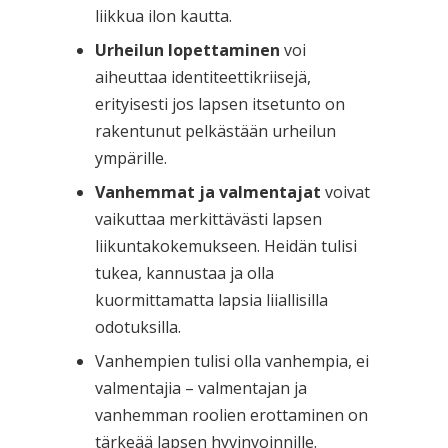
liikkua ilon kautta.
Urheilun lopettaminen
voi
aiheuttaa identiteettikriisejä,
erityisesti jos lapsen itsetunto on
rakentunut pelkästään urheilun
ympärille.
Vanhemmat ja valmentajat
voivat
vaikuttaa merkittävästi lapsen
liikuntakokemukseen. Heidän tulisi
tukea, kannustaa ja olla
kuormittamatta lapsia liiallisilla
odotuksilla.
Vanhempien tulisi olla vanhempia, ei
valmentajia – valmentajan ja
vanhemman roolien erottaminen on
tärkeää lapsen hyvinvoinnille.