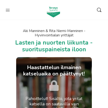
Aki Manninen & Rita Niemi-Manninen -
Hyvinvointialan yrittäjät
Lasten ja nuorten liikunta -
suorituspaineista iloon
Haastattelun ilmainen
katseluaika on päättynyt!
Pahoittelut! Sisältö, jota yrität
katsella on saatavilla vain