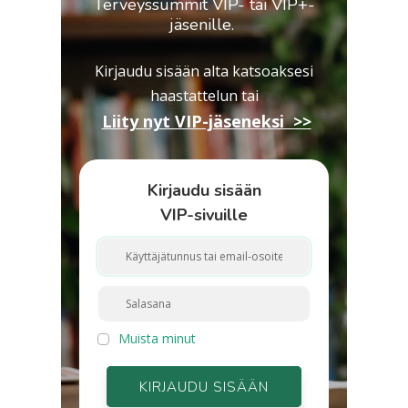
Terveyssummit VIP- tai VIP+-
jäsenille.
Kirjaudu sisään alta katsoaksesi
haastattelun
tai
Liity nyt VIP-jäseneksi >>
Kirjaudu sisään
VIP-sivuille
Muista minut
KIRJAUDU SISÄÄN