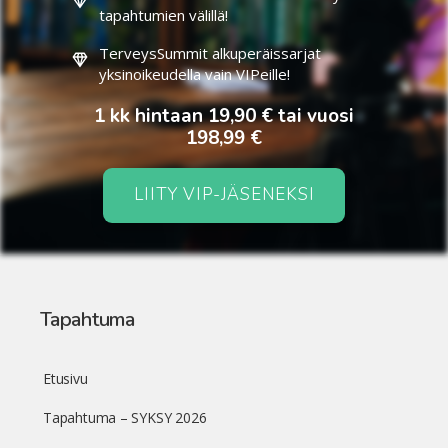
tapahtumien välillä!
TerveysSummit alkuperäissarjat
yksinoikeudella vain VIPeille!
1 kk hintaan 19,90 € tai vuosi
198,99 €
LIITY VIP-JÄSENEKSI
Tapahtuma
Etusivu
Tapahtuma – SYKSY 2026