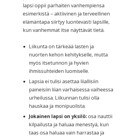
lapsi oppii parhaiten vanhempiensa
esimerkistä – aktiivinen ja terveellinen
elämäntapa siirtyy luontevasti lapsille,
kun vanhemmat itse näyttävät tietä.
Liikunta on tärkeää lasten ja
nuorten kehon kehitykselle, mutta
myös itsetunnon ja hyvien
ihmissuhteiden luomiselle.
Lapsia ei tulisi asettaa liiallisiin
paineisiin liian varhaisessa vaiheessa
urheilussa. Liikunnan tulisi olla
hauskaa ja monipuolista.
Jokainen lapsi on yksilö:
osa nauttii
kilpailusta ja haluaa menestyä, kun
taas osa haluaa vain harrastaa ja