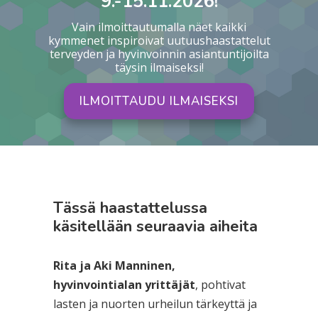
9.-15.11.2026!
Vain ilmoittautumalla näet kaikki
kymmenet inspiroivat uutuushaastattelut
terveyden ja hyvinvoinnin asiantuntijoilta
täysin ilmaiseksi!
ILMOITTAUDU ILMAISEKSI
Tässä haastattelussa
käsitellään seuraavia aiheita
Rita ja Aki Manninen,
hyvinvointialan yrittäjät
, pohtivat
lasten ja nuorten urheilun tärkeyttä ja