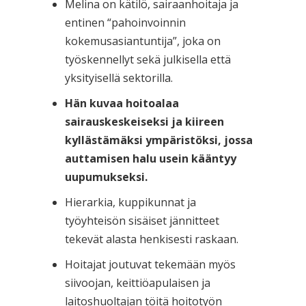
Melina on kätilö, sairaanhoitaja ja
entinen “pahoinvoinnin
kokemusasiantuntija”, joka on
työskennellyt sekä julkisella että
yksityisellä sektorilla.
Hän kuvaa hoitoalaa
sairauskeskeiseksi ja kiireen
kyllästämäksi ympäristöksi, jossa
auttamisen halu usein kääntyy
uupumukseksi.
Hierarkia, kuppikunnat ja
työyhteisön sisäiset jännitteet
tekevät alasta henkisesti raskaan.
Hoitajat joutuvat tekemään myös
siivoojan, keittiöapulaisen ja
laitoshuoltajan töitä hoitotyön