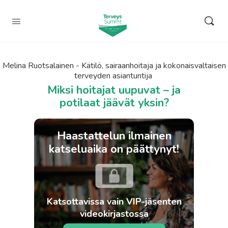
Melina Ruotsalainen - Kätilö, sairaanhoitaja ja kokonaisvaltaisen
terveyden asiantuntija
Miksi hoitajat uupuvat – ja
potilaat jäävät yksin?
Haastattelun ilmainen
katseluaika on päättynyt!
Katsottavissa vain VIP-jäsenten
videokirjastossa