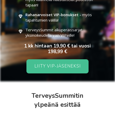
tapaan!
Rahanarvoiset VIP-bonukset -
myös
tapahtumien välillä!
TerveysSummit alkuperäissarjat
yksinoikeudella vain VIPeille!
1 kk hintaan 19,90 € tai vuosi
198,99 €
LIITY VIP-JÄSENEKSI
TerveysSummitin
ylpeänä esittää