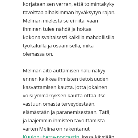
korjataan sen verran, että toimintakyky
tavoittaa alhaisimman hyväksytyn rajan.
Melinan mielestä se ei riitä, vaan
ihminen tulee nähdä ja hoitaa
kokonaisvaltaisesti kaikilla mahdollisilla
työkaluilla ja osaamisella, mikä
olemassa on.
Melinan aito auttamisen halu näkyy
ennen kaikkea ihmisten tietoisuuden
kasvattamisen kautta, jotta jokainen
voisi ymmärryksen kautta ottaa itse
vastuun omasta terveydestään,
elämästään ja paranemisestaan. Tätä,
ja laajemmin ihmisten tavoittamista
varten Melina on rakentanut
Kuulopuhetta-podcastin
, jossa käydään