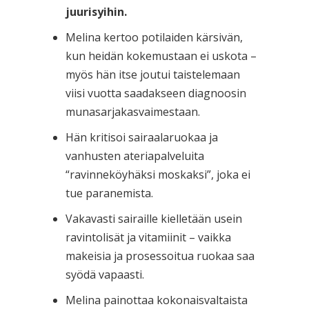
juurisyihin.
Melina kertoo potilaiden kärsivän,
kun heidän kokemustaan ei uskota –
myös hän itse joutui taistelemaan
viisi vuotta saadakseen diagnoosin
munasarjakasvaimestaan.
Hän kritisoi sairaalaruokaa ja
vanhusten ateriapalveluita
“ravinneköyhäksi moskaksi”, joka ei
tue paranemista.
Vakavasti sairaille kielletään usein
ravintolisät ja vitamiinit – vaikka
makeisia ja prosessoitua ruokaa saa
syödä vapaasti.
Melina painottaa kokonaisvaltaista