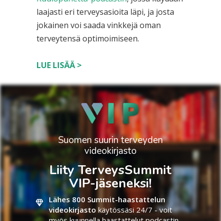
laajasti eri terveysasioita läpi, ja josta
jokainen voi saada vinkkejä oman
terveytensä optimoimiseen.
LUE LISÄÄ >
Suomen suurin terveyden
videokirjasto
Liity TerveysSummit
VIP-jäseneksi!
Lähes 800 Summit-haastattelun
videokirjasto
käytössäsi 24/7 - voit
myös kuunnella haastattelut podcastin