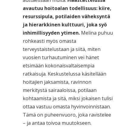
auttaessaan muita.
Haastattelussa
avautuu hoitoalan todellisuus: kiire,
resurssipula, potilaiden väheksyntä
ja hierarkkinen kulttuuri, joka syö
inhimillisyyden ytimen.
Melina puhuu
rohkeasti myös omasta
terveystaistelustaan ja siitä, miten
vuosien turhautuminen vei hänet
etsimään kokonaisvaltaisempia
ratkaisuja. Keskustelussa käsitellään
hoitajien jaksamista, ravinnon
merkitystä sairaaloissa, potilaan
kohtaamista ja sitä, miksi jokaisen tulisi
ottaa vastuu omasta hyvinvoinnistaan.
Tämä on puheenvuoro, joka ravistelee
– ja antaa toivoa muutokseen.