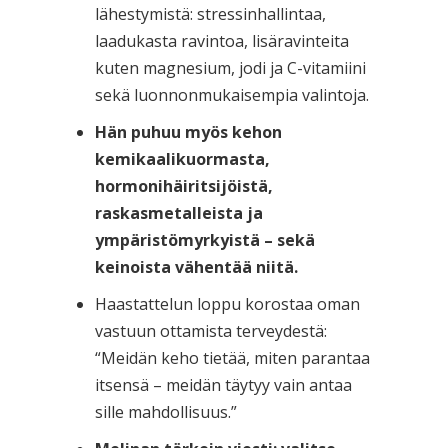
lähestymistä: stressinhallintaa,
laadukasta ravintoa, lisäravinteita
kuten magnesium, jodi ja C-vitamiini
sekä luonnonmukaisempia valintoja.
Hän puhuu myös kehon
kemikaalikuormasta,
hormonihäiritsijöistä,
raskasmetalleista ja
ympäristömyrkyistä – sekä
keinoista vähentää niitä.
Haastattelun loppu korostaa oman
vastuun ottamista terveydestä:
“Meidän keho tietää, miten parantaa
itsensä – meidän täytyy vain antaa
sille mahdollisuus.”