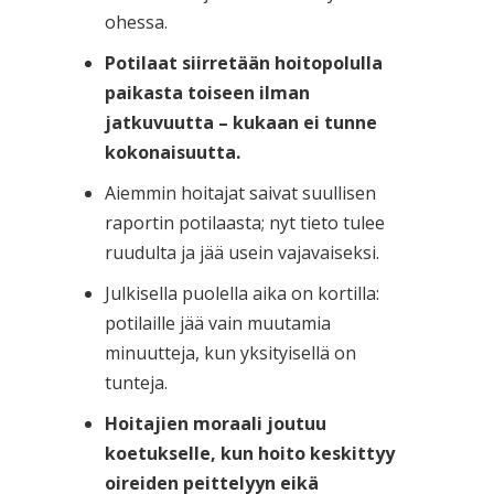
ohessa.
Potilaat siirretään hoitopolulla
paikasta toiseen ilman
jatkuvuutta – kukaan ei tunne
kokonaisuutta.
Aiemmin hoitajat saivat suullisen
raportin potilaasta; nyt tieto tulee
ruudulta ja jää usein vajavaiseksi.
Julkisella puolella aika on kortilla:
potilaille jää vain muutamia
minuutteja, kun yksityisellä on
tunteja.
Hoitajien moraali joutuu
koetukselle, kun hoito keskittyy
oireiden peittelyyn eikä