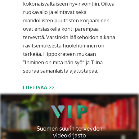
kokonaisvaltaiseen hyvinvointiin. Oikea
ruokavalio ja elintavat sekä
mahdollisten puutosten korjaaminen
ovat ensiaskelia kohti parempaa
terveyttä. Varsinkin lääkehoidon aikana
ravitsemuksesta huolehtiminen on
tärkeää. Hippokrateen mukaan
”Ihminen on mitä hän syö” ja Tiina
seuraa samanlaista ajatustapaa.
LUE LISÄÄ >>
Suomen suurin terveyden
videokirjasto