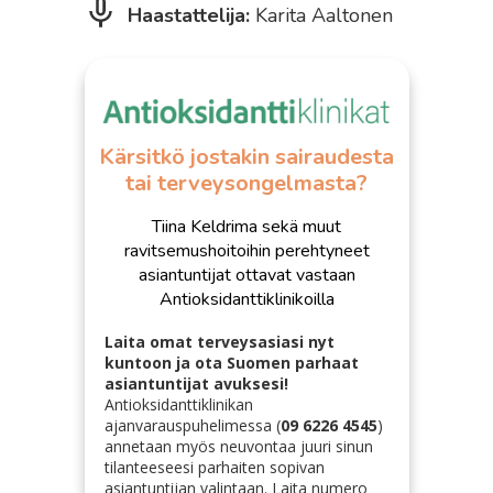
Haastattelija:
Karita Aaltonen
Kärsitkö jostakin sairaudesta
tai terveysongelmasta?
Tiina Keldrima sekä muut
ravitsemushoitoihin perehtyneet
asiantuntijat ottavat vastaan
Antioksidanttiklinikoilla
Laita omat terveysasiasi nyt
kuntoon ja ota Suomen parhaat
asiantuntijat avuksesi!
Antioksidanttiklinikan
ajanvarauspuhelimessa (
09 6226 4545
)
annetaan myös neuvontaa juuri sinun
tilanteeseesi parhaiten sopivan
asiantuntijan valintaa
n
. Laita numero