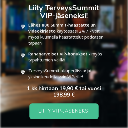
Liity TerveysSummit
VIP-jäseneksi!
Lähes 800 Summit-haastattelun
videokirjasto
käytössäsi 24/7 - voit
myös kuunnella haastattelut podcastin
tapaan!
Rahanarvoiset VIP-bonukset -
myös
tapahtumien välillä!
TerveysSummit alkuperäissarjat
yksinoikeudella vain VIPeille!
1 kk hintaan 19,90 € tai vuosi
198,99 €
LIITY VIP-JÄSENEKSI