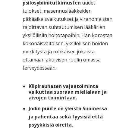
psilosybiinitutkimusten
uudet
tulokset, masennuslääkkeiden
pitkäaikaisvaikutukset ja viranomaisten
rajoittavan suhtautumisen lääkärien
yksilöllisiin hoitotapoihin. Hän korostaa
kokonaisvaltaisen, yksilöllisen hoidon
merkitystä ja rohkaisee jokaista
ottamaan aktiivisen roolin omassa
terveydessään.
Kilpirauhasen vajaatoiminta
vaikuttaa suoraan mielialaan ja
aivojen toimintaan.
Jodin puute on yleistä Suomessa
ja pahentaa sekä fyysisiä että
psyykkisiä oireita.