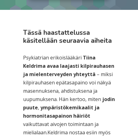
Tässä haastattelussa
käsitellään seuraavia aiheita
Psykiatrian erikoislääkäri
Tiina
Keldrima
avaa laajasti kilpirauhasen
ja mielenterveyden yhteyttä
– miksi
kilpirauhasen epätasapaino voi näkyä
masennuksena, ahdistuksena ja
uupumuksena. Hän kertoo, miten
jodin
puute
,
ympäristökemikaalit ja
hormonitasapainon häiriöt
vaikuttavat aivojen toimintaan ja
mielialaan.Keldrima nostaa esiin myös