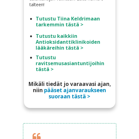
talteen!
Tutustu Tiina Keldrimaan
tarkemmin tästä >
Tutustu kaikkiin
Antioksidanttiklinikoiden
lääkäreihin tästä >
Tutustu
ravitsemusasiantuntijoihin
tästä >
Mikäli tiedät jo varaavasi ajan,
niin
pääset ajanvaraukseen
suoraan tästä >