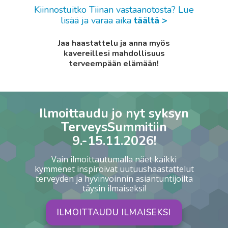
Kiinnostuitko Tiinan vastaanotosta? Lue
lisää ja varaa aika
täältä >
Jaa haastattelu ja anna myös
kavereillesi mahdollisuus
terveempään elämään!
Ilmoittaudu jo nyt syksyn
TerveysSummitiin
9.-15.11.2026!
Vain ilmoittautumalla näet kaikki
kymmenet inspiroivat uutuushaastattelut
terveyden ja hyvinvoinnin asiantuntijoilta
täysin ilmaiseksi!
ILMOITTAUDU ILMAISEKSI