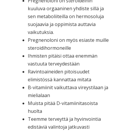
Pregnenoloni on steroideihin
kuuluva orgaaninen yhdiste sillä ja
sen metaboliiteilla on hermosoluja
suojaavia ja oppimista auttavia
vaikutuksia.
Pregnenoloni on myös esiaste muille
steroidihormoneille
Ihmisten pitäisi ottaa enemmän
vastuuta terveydestään
Ravintoaineiden pitoisuudet
elimistössä kannattaa mitata
B-vitamiinit vaikuttava vireystilaan ja
mielialaan
Muista pitää D-vitamiinitasoista
huolta
Teemme terveyttä ja hyvinvointia
edistäviä valintoja jatkuvasti