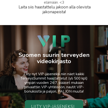
elämään. <3
Laita siis haastattelu jakoon alla olevista
jakonapeista!
Suomen suurin terveyden
videokirjasto
Liity nyt VIP-jäseneksi niin näet kaikki
TerveysSummit haastattelut (yli 500 kpl)
ympäri vuoden 24/7, pääset mukaan
privaattiin VIP-yhteisöön, nautit VIP-
bonuksista ja paljon, PALJON muuta!
LIITY VIP-JÄSENEKSI