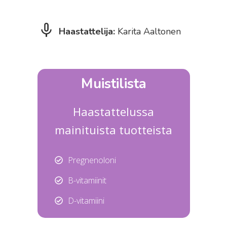
Haastattelija:
Karita Aaltonen
Muistilista
Haastattelussa
mainituista tuotteista
Pregnenoloni
B-vitamiinit
D-vitamiini