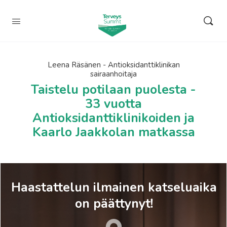
Leena Räsänen - Antioksidanttiklinikan
sairaanhoitaja
Taistelu potilaan puolesta -
33 vuotta
Antioksidanttiklinikoiden ja
Kaarlo Jaakkolan matkassa
Haastattelun ilmainen katseluaika
on päättynyt!