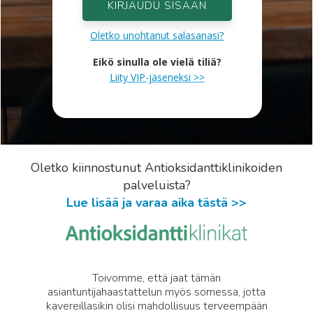
KIRJAUDU SISÄÄN
Oletko unohtanut salasanasi?
Eikö sinulla ole vielä tiliä?
Liity VIP-jäseneksi >>
Oletko kiinnostunut Antioksidanttiklinikoiden
palveluista?
Lue lisää ja varaa aika tästä >>
Toivomme, että jaat tämän
asiantuntijahaastattelun myös somessa, jotta
kavereillasikin olisi mahdollisuus terveempään