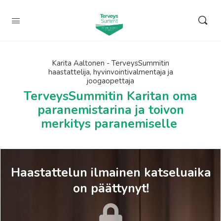
Karita Aaltonen - TerveysSummitin
haastattelija, hyvinvointivalmentaja ja
joogaopettaja
TerveysSummitin Karitan oma
paranemistarina ja toivon
merkitys paranemiselle
Haastattelun ilmainen katseluaika
on päättynyt!