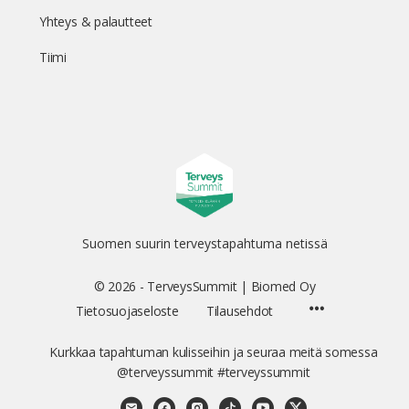
Yhteys & palautteet
Tiimi
Suomen suurin terveystapahtuma netissä
© 2026 - TerveysSummit | Biomed Oy
Menu
Tietosuojaseloste
Tilausehdot
Items
Kurkkaa tapahtuman kulisseihin ja seuraa meitä somessa
@terveyssummit #terveyssummit