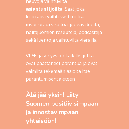
neuvoja vaihtuvilta
asiantuntijoilta
. Saat joka
kuukausi vaihtuvasti uutta
inspiroivaa sisältöä: joogavideoita,
noitajuomien reseptejä, podcasteja
sekä luentoja vaihtuvilta vierailla.
VIP+ -jäsenyys on kaikille, jotka
ovat päättäneet parantua ja ovat
valmiita tekemään asioita itse
parantumisensa eteen.
Älä jää yksin! Liity
Suomen positiivisimpaan
ja innostavimpaan
yhteisöön!