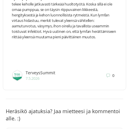
tekee keholle jatkuvasti tärkeää huoltotyötä. Koska sillä ei ole
omaa pumppua, se on täysin riippuvainen liikkeestä,
hengityksestä ja kehon luonnollisista rytmeistä. Kun lymfan
virtaus hidastuu, merkit tulevat yleensä vähitellen:
aamuturvotus, väsymys, ihon oireilu ja tavallista useammin
toistuvat infektiot. Hyvä uutinen on, että lymfan herättämiseen
riittää yleensä muutama pieni päivittäinen muutos.
TerveysSummit
0
7.5.2026
Heräsikö ajatuksia? Jaa mietteesi ja kommentoi
alle. :)