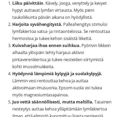
Liiku päivittäin
. Kävely, jooga, venyttely ja kevyet
hypyt auttavat lymfan virtausta. Myös pieni
taukoliikunta päivän aikana on hyödyllistä.
Harjoita syvähengitystä.
Palleahengitys stimuloi
lymfakiertoa vatsa- ja rintaontelossa. Se rentouttaa
hermostoa ja tukee kehon sisäistä liikettä.
Kuivaharjaa ihoa ennen suihkua.
Pyörivin liikkein
alhaalta ylöspäin tehty harjaus aktivoi
pintaverenkiertoa ja tukee nesteiden siirtymistä
kohti imusolmukkeita.
Hyödynnä lämpimiä kylpyjä ja suolakylpyjä.
Lämmin vesi rentouttaa kehoa ja auttaa
aktivoimaan imusuonia. Epsom-suola voi tukea
myös magnesiumtasapainoa.
Juo vettä säännöllisesti, mutta maltilla.
Tasainen
nesteytys auttaa kehoa ylläpitämään lymfakiertoa
ilman, että elimistö kuormittuu liiasta nesteestä.