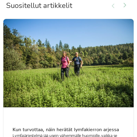
Suositellut artikkelit
Kun turvottaa, näin herätät lymfakierron arjessa
Lymfajärjestelmä jää usein vähemmälle huomiolle, vaikka se