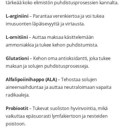
tärkeää koko elimistön puhdistusprosessien kannalta.
L-arginiini
– Parantaa verenkiertoa ja voi tukea
imusuonten läpäisevyyttä ja virtausta.
L-ornitiini
– Auttaa maksaa käsittelemään
ammoniakkia ja tukee kehon puhdistumista.
Glutationi
– Kehon oma antioksidantti, joka tukee
maksan ja solujen puhdistusprosesseja.
Alfalipoiinihappo (ALA)
– Tehostaa solujen
aineenvaihduntaa ja auttaa neutraloimaan vapaita
radikaaleja.
Probiootit
– Tukevat suoliston hyvinvointia, mikä
vaikuttaa epäsuorasti lymfakiertoon ja nesteiden
poistoon.