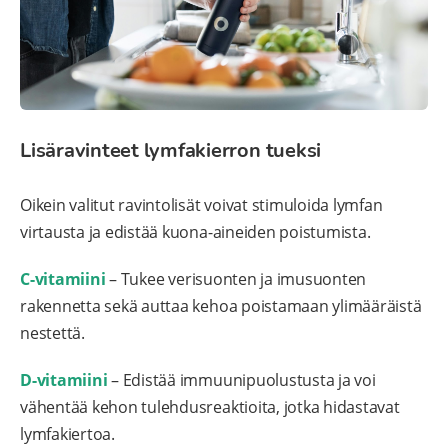
Lisäravinteet lymfakierron tueksi
Oikein valitut ravintolisät voivat stimuloida lymfan
virtausta ja edistää kuona-aineiden poistumista.
C-vitamiini
– Tukee verisuonten ja imusuonten
rakennetta sekä auttaa kehoa poistamaan ylimääräistä
nestettä.
D-vitamiini
– Edistää immuunipuolustusta ja voi
vähentää kehon tulehdusreaktioita, jotka hidastavat
lymfakiertoa.