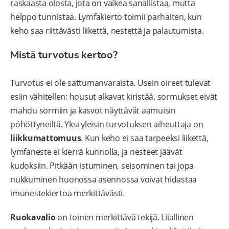
raskaasta olosta, jota on vaikea sanallistaa, mutta
helppo tunnistaa. Lymfakierto toimii parhaiten, kun
keho saa riittävästi liikettä, nestettä ja palautumista.
Mistä turvotus kertoo?
Turvotus ei ole sattumanvaraista. Usein oireet tulevat
esiin vähitellen: housut alkavat kiristää, sormukset eivät
mahdu sormiin ja kasvot näyttävät aamuisin
pöhöttyneiltä. Yksi yleisin turvotuksen aiheuttaja on
liikkumattomuus
. Kun keho ei saa tarpeeksi liikettä,
lymfaneste ei kierrä kunnolla, ja nesteet jäävät
kudoksiin. Pitkään istuminen, seisominen tai jopa
nukkuminen huonossa asennossa voivat hidastaa
imunestekiertoa merkittävästi.
Ruokavalio
on toinen merkittävä tekijä. Liiallinen