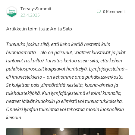
TerveysSummit
0
Kommentit
23.4.2025
Artikkelin toimittaja: Anita Salo
Tuntuuko joskus siltä, että keho kerää nestettä kuin
huomaamatta – olo on paisunut, vaatteet kiristävät ja jalat
tuntuvat raskailta? Turvotus kertoo usein siitä, että kehon
puhdistusprosessit kaipaavat herättelyä. Lymfajärjestelmä –
eli imunestekierto – on kehomme oma puhdistusverkosto.
Se kuljettaa pois ylimääräisiä nesteitä, kuona-aineita ja
tulehdustekijöitä. Kun lymfajärjestelmä ei toimi kunnolla,
nesteet jäävät kudoksiin ja elimistö voi tuntua tukkoiselta.
Onneksi lymfan toimintaa voi tehostaa monin luonnollisin
keinoin.