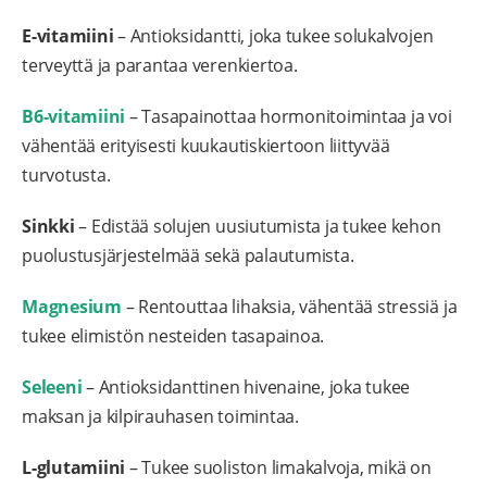
E-vitamiini
– Antioksidantti, joka tukee solukalvojen
terveyttä ja parantaa verenkiertoa.
B6-vitamiini
– Tasapainottaa hormonitoimintaa ja voi
vähentää erityisesti kuukautiskiertoon liittyvää
turvotusta.
Sinkki
– Edistää solujen uusiutumista ja tukee kehon
puolustusjärjestelmää sekä palautumista.
Magnesium
– Rentouttaa lihaksia, vähentää stressiä ja
tukee elimistön nesteiden tasapainoa.
Seleeni
– Antioksidanttinen hivenaine, joka tukee
maksan ja kilpirauhasen toimintaa.
L-glutamiini
– Tukee suoliston limakalvoja, mikä on