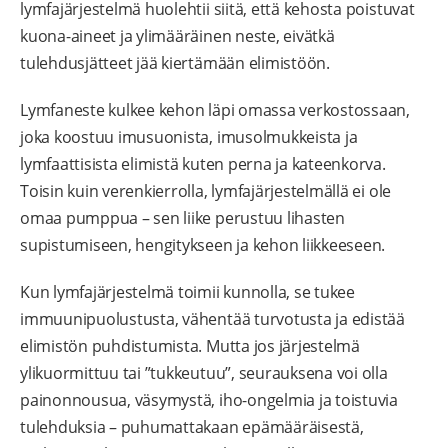
lymfajärjestelmä huolehtii siitä, että kehosta poistuvat
kuona-aineet ja ylimääräinen neste, eivätkä
tulehdusjätteet jää kiertämään elimistöön.
Lymfaneste kulkee kehon läpi omassa verkostossaan,
joka koostuu imusuonista, imusolmukkeista ja
lymfaattisista elimistä kuten perna ja kateenkorva.
Toisin kuin verenkierrolla, lymfajärjestelmällä ei ole
omaa pumppua – sen liike perustuu lihasten
supistumiseen, hengitykseen ja kehon liikkeeseen.
Kun lymfajärjestelmä toimii kunnolla, se tukee
immuunipuolustusta, vähentää turvotusta ja edistää
elimistön puhdistumista. Mutta jos järjestelmä
ylikuormittuu tai ”tukkeutuu”, seurauksena voi olla
painonnousua, väsymystä, iho-ongelmia ja toistuvia
tulehduksia – puhumattakaan epämääräisestä,