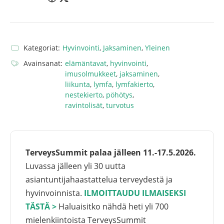
Kategoriat:
Hyvinvointi
,
Jaksaminen
,
Yleinen
Avainsanat:
elämäntavat
,
hyvinvointi
,
imusolmukkeet
,
jaksaminen
,
liikunta
,
lymfa
,
lymfakierto
,
nestekierto
,
pöhötys
,
ravintolisät
,
turvotus
TerveysSummit palaa jälleen 11.-17.5.2026.
Luvassa jälleen yli 30 uutta
asiantuntijahaastattelua terveydestä ja
hyvinvoinnista.
ILMOITTAUDU ILMAISEKSI
TÄSTÄ >
Haluaisitko nähdä heti yli 700
mielenkiintoista TerveysSummit