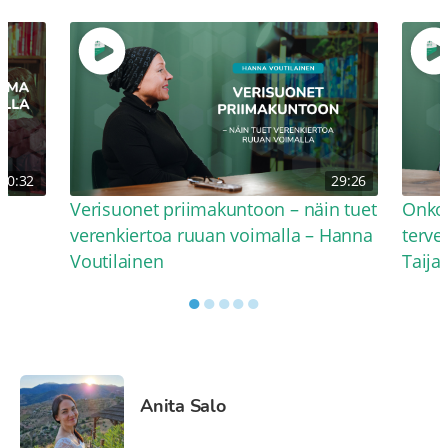
30:32
29:26
Verisuonet priimakuntoon – näin tuet
Onko 
verenkiertoa ruuan voimalla – Hanna
terve
Voutilainen
Taija
●
●
●
●
●
Anita Salo