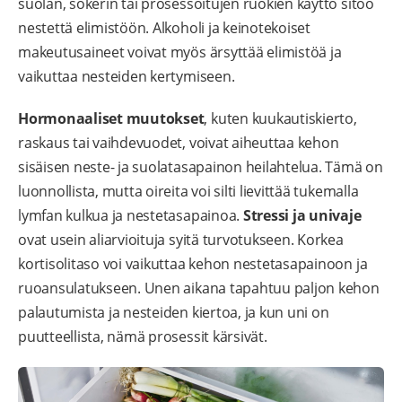
suolan, sokerin tai prosessoitujen ruokien käyttö sitoo
nestettä elimistöön. Alkoholi ja keinotekoiset
makeutusaineet voivat myös ärsyttää elimistöä ja
vaikuttaa nesteiden kertymiseen.
Hormonaaliset muutokset
, kuten kuukautiskierto,
raskaus tai vaihdevuodet, voivat aiheuttaa kehon
sisäisen neste- ja suolatasapainon heilahtelua. Tämä on
luonnollista, mutta oireita voi silti lievittää tukemalla
lymfan kulkua ja nestetasapainoa.
Stressi ja univaje
ovat usein aliarvioituja syitä turvotukseen. Korkea
kortisolitaso voi vaikuttaa kehon nestetasapainoon ja
ruoansulatukseen. Unen aikana tapahtuu paljon kehon
palautumista ja nesteiden kiertoa, ja kun uni on
puutteellista, nämä prosessit kärsivät.