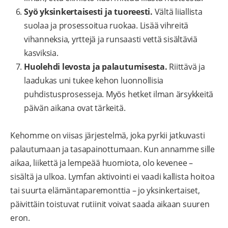
Syö yksinkertaisesti ja tuoreesti.
Vältä liiallista
suolaa ja prosessoitua ruokaa. Lisää vihreitä
vihanneksia, yrttejä ja runsaasti vettä sisältäviä
kasviksia.
Huolehdi levosta ja palautumisesta.
Riittävä ja
laadukas uni tukee kehon luonnollisia
puhdistusprosesseja. Myös hetket ilman ärsykkeitä
päivän aikana ovat tärkeitä.
Kehomme on viisas järjestelmä, joka pyrkii jatkuvasti
palautumaan ja tasapainottumaan. Kun annamme sille
aikaa, liikettä ja lempeää huomiota, olo kevenee –
sisältä ja ulkoa. Lymfan aktivointi ei vaadi kallista hoitoa
tai suurta elämäntaparemonttia – jo yksinkertaiset,
päivittäin toistuvat rutiinit voivat saada aikaan suuren
eron.