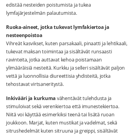
edistää nesteiden poistumista ja tukea
lymfajärjestelmän palautumista.
Ruoka-aineet, jotka tukevat lymfakiertoa ja
nesteenpoistoa
Vihreät kasvikset, kuten parsakaali, pinaatti ja lehtikaali,
tukevat maksan toimintaa ja sisältävät runsaasti
ravinteita, jotka auttavat kehoa poistamaan
ylimääräisiä nesteitä. Kurkku ja selleri sisältävät paljon
vettä ja luonnollisia diureettisia yhdisteitä, jotka
tehostavat virtsaneritystä.
Inkivääri ja kurkuma
vähentävät tulehdusta ja
stimuloivat sekä verenkiertoa että imunestekiertoa.
Niitä voi käyttää esimerkiksi teenä tai lisätä ruoan
joukkoon. Marjat, kuten mustikat ja vadelmat, sekä
sitrushedelmät kuten sitruuna ja greippi, sisältävät