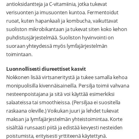
antioksidantteja ja C-vitamiinia, jotka tukevat
verisuonten ja imusuonten kuntoa. Fermentoidut
ruoat, kuten hapankaali ja kombucha, vaikuttavat
suoliston mikrobikantaan ja tukevat siten koko kehon
puhdistusjärjestelmää. Suoliston hyvinvointi on
suoraan yhteydessä myös lymfajärjestelmän
toimintaan.
Luonnollisesti diureettiset kasvit
Nokkonen lisää virtsaneritystä ja tukee samalla kehoa
monipuolisilla kivennäisaineilla. Persilja toimii vahvana
nesteenpoistajana ja sitä voi käyttää esimerkiksi
salaateissa tai smoothieissa. (Persiljaa ei suositella
raskaana oleville.) Voikukan juuri ja lehdet tukevat
maksan ja lymfajärjestelmän yhteistoimintaa. Korte
sisältää runsaasti piitä ja edistää kevyesti nesteiden
poistumista, erityisesti yrttiteenä käytettynä.