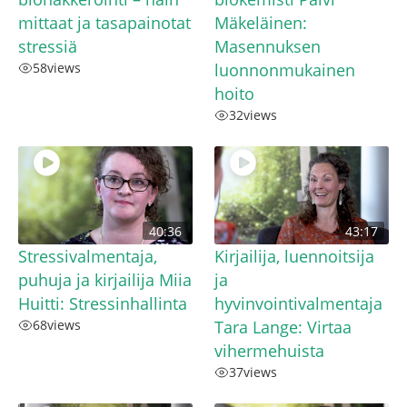
mittaat ja tasapainotat
Mäkeläinen:
stressiä
Masennuksen
58
views
luonnonmukainen
hoito
32
views
40:36
43:17
Stressivalmentaja,
Kirjailija, luennoitsija
puhuja ja kirjailija Miia
ja
Huitti: Stressinhallinta
hyvinvointivalmentaja
68
views
Tara Lange: Virtaa
vihermehuista
37
views