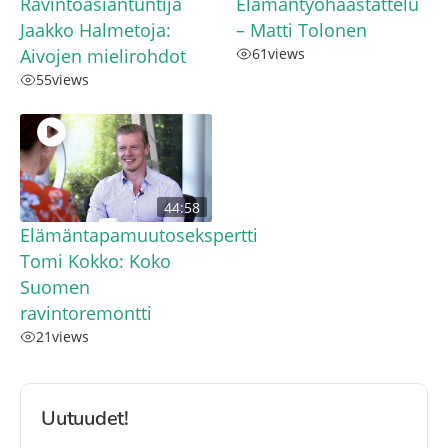
Ravintoasiantuntija
Elämäntyöhaastattelu
Jaakko Halmetoja:
– Matti Tolonen
Aivojen mielirohdot
61
views
55
views
44:58
Elämäntapamuutosekspertti
Tomi Kokko: Koko
Suomen
ravintoremontti
21
views
Uutuudet!