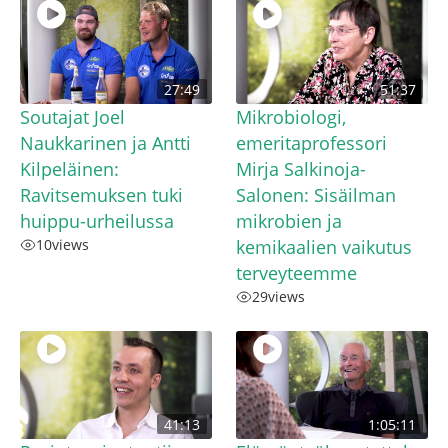
27:49
51:37
Soutajat Joel
Mikrobiologi,
Naukkarinen ja Antti
emeritaprofessori
Kilpeläinen:
Mirja Salkinoja-
Ravitsemuksen tuki
Salonen: Sisäilman
huippu-urheilussa
mikrobien ja
10
views
kemikaalien vaikutus
terveyteemme
29
views
41:13
1:05:11