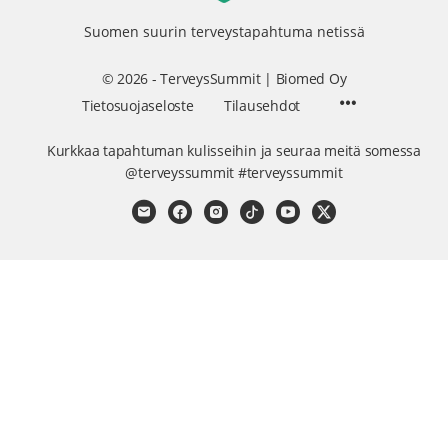
Suomen suurin terveystapahtuma netissä
© 2026 - TerveysSummit | Biomed Oy
Menu
Tietosuojaseloste
Tilausehdot
Items
Kurkkaa tapahtuman kulisseihin ja seuraa meitä somessa
@terveyssummit #terveyssummit