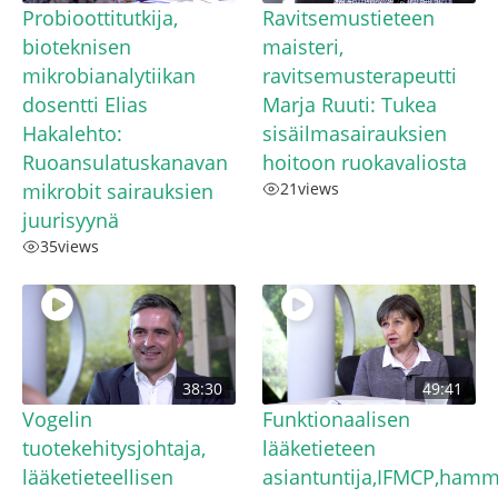
Probioottitutkija,
Ravitsemustieteen
bioteknisen
maisteri,
mikrobianalytiikan
ravitsemusterapeutti
dosentti Elias
Marja Ruuti: Tukea
Hakalehto:
sisäilmasairauksien
Ruoansulatuskanavan
hoitoon ruokavaliosta
mikrobit sairauksien
21
views
juurisyynä
35
views
38:30
49:41
Vogelin
Funktionaalisen
tuotekehitysjohtaja,
lääketieteen
lääketieteellisen
asiantuntija,IFMCP,hamm