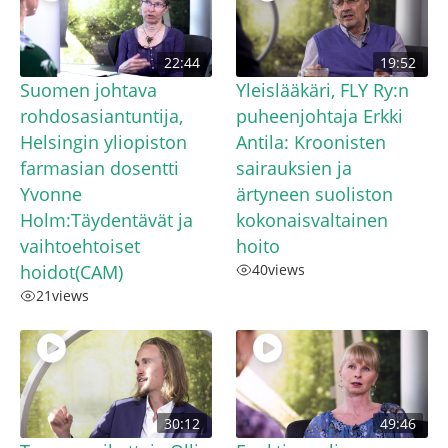
22:44
19:52
Suomen johtava
Yleislääkäri, FLY Ry:n
rohdosasiantuntija,
puheenjohtaja Erkki
Helsingin yliopiston
Antila: Kroonisten
farmasian dosentti
sairauksien ja
Yvonne
ärtyneen suoliston
Holm:Täydentävät ja
kokonaisvaltainen
vaihtoehtoiset
hoito
hoidot(CAM)
40
views
21
views
30:12
49:46