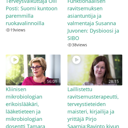
Terveysvaikuttaja Olli
Funktionaalisen
Posti: Suomi kuntoon
ravitsemuksen
paremmilla
asiantuntija ja
ruokavalinnoilla
valmentaja Susanna
19
views
Juvonen: Dysbioosi ja
SIBO
38
views
56:01
28:15
Kliinisen
Laillistettu
mikrobiologian
ravitsemusterapeutti,
erikoislääkäri,
terveystieteiden
lääketieteen ja
maisteri, kirjailija ja
mikrobiologian
yrittäjä Pirjo
dosentti Tamara
Saarnia:Ravinto kivun