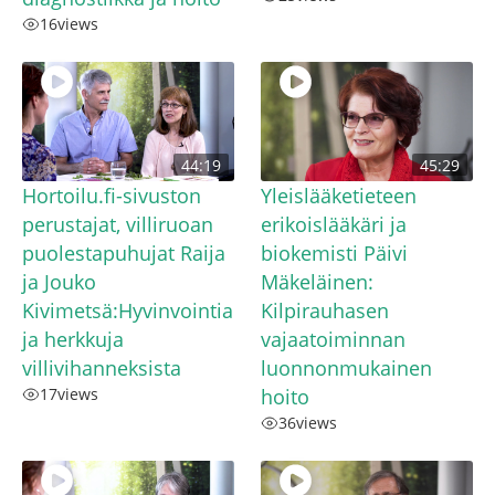
16
views
44:19
45:29
Hortoilu.fi-sivuston
Yleislääketieteen
perustajat, villiruoan
erikoislääkäri ja
puolestapuhujat Raija
biokemisti Päivi
ja Jouko
Mäkeläinen:
Kivimetsä:Hyvinvointia
Kilpirauhasen
ja herkkuja
vajaatoiminnan
villivihanneksista
luonnonmukainen
17
views
hoito
36
views