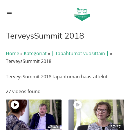
TerveysSummit 2018
Home
»
Kategoriat
»
| Tapahtumat vuosittain |
»
TerveysSummit 2018
TerveysSummit 2018 tapahtuman haastattelut
27 videos found
42:49
37:37