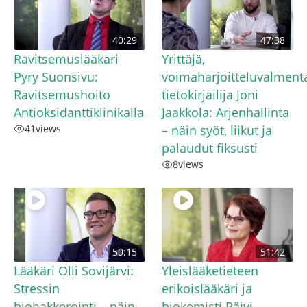
40:29
47:38
Ravitsemuslääkäri
Yrittäjä,
Pyry Suonsivu:
voimaharjoitteluvalmenta
Ravitsemushoito
tietokirjailija Joni
Antioksidanttiklinikalla
Jaakkola: Arjenhallinta
41
views
– näin syöt, liikut ja
palaudut fiksusti
8
views
50:15
51:42
Lääkäri Olli Sovijärvi:
Yleislääketieteen
Stressin
erikoislääkäri ja
biohakkerointi – näin
biokemisti Päivi