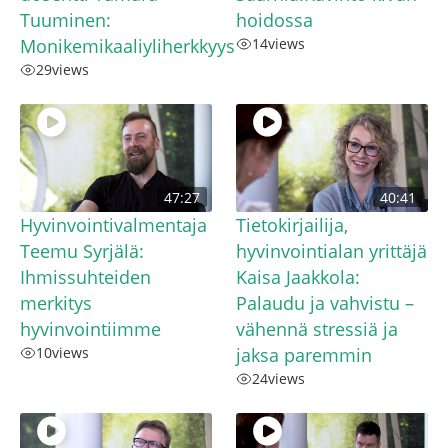
Tuuminen:
hoidossa
Monikemikaaliyliherkkyys
14
views
29
views
47:27
40:41
Hyvinvointivalmentaja
Tietokirjailija,
Teemu Syrjälä:
hyvinvointialan yrittäjä
Ihmissuhteiden
Kaisa Jaakkola:
merkitys
Palaudu ja vahvistu –
hyvinvointiimme
vähennä stressiä ja
10
views
jaksa paremmin
24
views