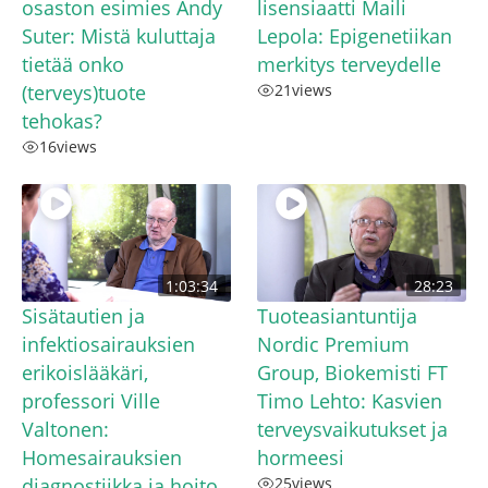
osaston esimies Andy
lisensiaatti Maili
Suter: Mistä kuluttaja
Lepola: Epigenetiikan
tietää onko
merkitys terveydelle
(terveys)tuote
21
views
tehokas?
16
views
1:03:34
28:23
Sisätautien ja
Tuoteasiantuntija
infektiosairauksien
Nordic Premium
erikoislääkäri,
Group, Biokemisti FT
professori Ville
Timo Lehto: Kasvien
Valtonen:
terveysvaikutukset ja
Homesairauksien
hormeesi
diagnostiikka ja hoito
25
views