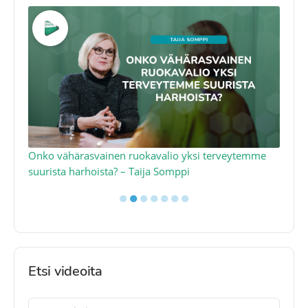
a
Onko vähärasvainen ruokavalio yksi terveytemme
Ko
suurista harhoista? – Taija Somppi
tod
●
●
●
●
●
●
●
Etsi videoita