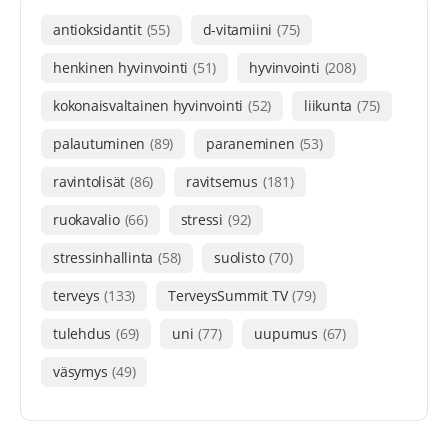
antioksidantit
(55)
d-vitamiini
(75)
henkinen hyvinvointi
(51)
hyvinvointi
(208)
kokonaisvaltainen hyvinvointi
(52)
liikunta
(75)
palautuminen
(89)
paraneminen
(53)
ravintolisät
(86)
ravitsemus
(181)
ruokavalio
(66)
stressi
(92)
stressinhallinta
(58)
suolisto
(70)
terveys
(133)
TerveysSummit TV
(79)
tulehdus
(69)
uni
(77)
uupumus
(67)
väsymys
(49)