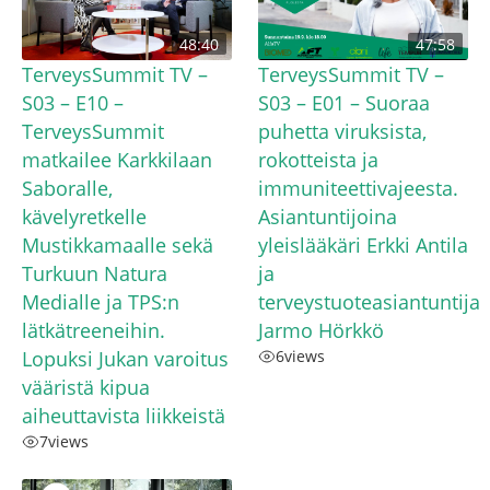
48:40
47:58
TerveysSummit TV –
TerveysSummit TV –
S03 – E10 –
S03 – E01 – Suoraa
TerveysSummit
puhetta viruksista,
matkailee Karkkilaan
rokotteista ja
Saboralle,
immuniteettivajeesta.
kävelyretkelle
Asiantuntijoina
Mustikkamaalle sekä
yleislääkäri Erkki Antila
Turkuun Natura
ja
Medialle ja TPS:n
terveystuoteasiantuntija
lätkätreeneihin.
Jarmo Hörkkö
Lopuksi Jukan varoitus
6
views
vääristä kipua
aiheuttavista liikkeistä
7
views