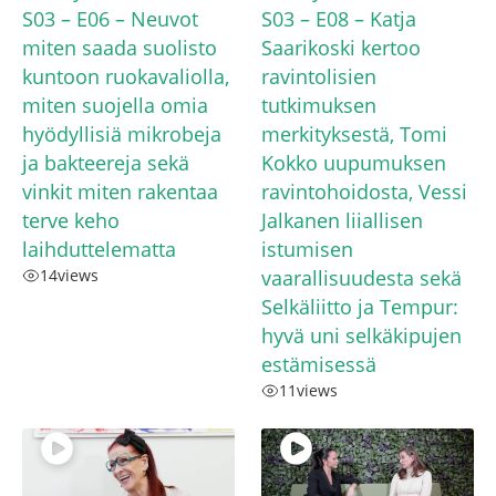
S03 – E06 – Neuvot
S03 – E08 – Katja
miten saada suolisto
Saarikoski kertoo
kuntoon ruokavaliolla,
ravintolisien
miten suojella omia
tutkimuksen
hyödyllisiä mikrobeja
merkityksestä, Tomi
ja bakteereja sekä
Kokko uupumuksen
vinkit miten rakentaa
ravintohoidosta, Vessi
terve keho
Jalkanen liiallisen
laihduttelematta
istumisen
14
views
vaarallisuudesta sekä
Selkäliitto ja Tempur:
hyvä uni selkäkipujen
estämisessä
11
views