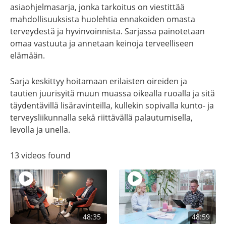
asiaohjelmasarja, jonka tarkoitus on viestittää
mahdollisuuksista huolehtia ennakoiden omasta
terveydestä ja hyvinvoinnista. Sarjassa painotetaan
omaa vastuuta ja annetaan keinoja terveelliseen
elämään.
Sarja keskittyy hoitamaan erilaisten oireiden ja
tautien juurisyitä muun muassa oikealla ruoalla ja sitä
täydentävillä lisäravinteilla, kullekin sopivalla kunto- ja
terveysliikunnalla sekä riittävällä palautumisella,
levolla ja unella.
13 videos found
48:35
48:59