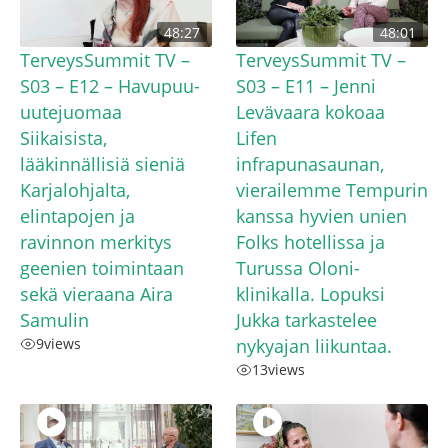
48:27
48:01
TerveysSummit TV –
TerveysSummit TV –
S03 – E12 – Havupuu-
S03 – E11 – Jenni
uutejuomaa
Levävaara kokoaa
Siikaisista,
Lifen
lääkinnällisiä sieniä
infrapunasaunan,
Karjalohjalta,
vierailemme Tempurin
elintapojen ja
kanssa hyvien unien
ravinnon merkitys
Folks hotellissa ja
geenien toimintaan
Turussa Oloni-
sekä vieraana Aira
klinikalla. Lopuksi
Samulin
Jukka tarkastelee
9
views
nykyajan liikuntaa.
13
views