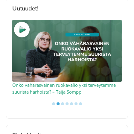
Uutuudet!
a
Onko vähärasvainen ruokavalio yksi terveytemme
Ko
suurista harhoista? – Taija Somppi
tod
●
●
●
●
●
●
●