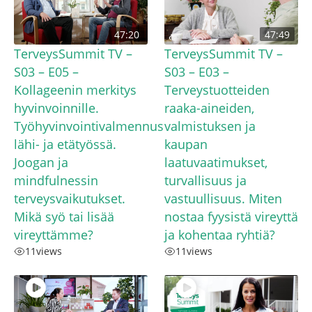
47:20
47:49
TerveysSummit TV –
TerveysSummit TV –
S03 – E05 –
S03 – E03 –
Kollageenin merkitys
Terveystuotteiden
hyvinvoinnille.
raaka-aineiden,
Työhyvinvointivalmennus
valmistuksen ja
lähi- ja etätyössä.
kaupan
Joogan ja
laatuvaatimukset,
mindfulnessin
turvallisuus ja
terveysvaikutukset.
vastuullisuus. Miten
Mikä syö tai lisää
nostaa fyysistä vireyttä
vireyttämme?
ja kohentaa ryhtiä?
11
views
11
views