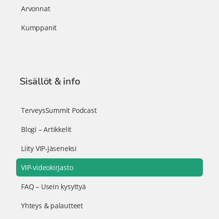
Arvonnat
Kumppanit
Sisällöt & info
TerveysSummit Podcast
Blogi – Artikkelit
Liity VIP-jäseneksi
VIP-videokirjasto
FAQ – Usein kysyttyä
Yhteys & palautteet