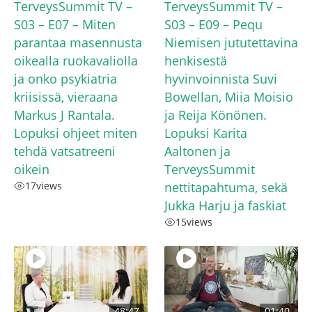
TerveysSummit TV –
TerveysSummit TV –
S03 – E07 – Miten
S03 – E09 – Pequ
parantaa masennusta
Niemisen jututettavina
oikealla ruokavaliolla
henkisestä
ja onko psykiatria
hyvinvoinnista Suvi
kriisissä, vieraana
Bowellan, Miia Moisio
Markus J Rantala.
ja Reija Könönen.
Lopuksi ohjeet miten
Lopuksi Karita
tehdä vatsatreeni
Aaltonen ja
oikein
TerveysSummit
17
views
nettitapahtuma, sekä
Jukka Harju ja faskiat
15
views
48:47
01:40