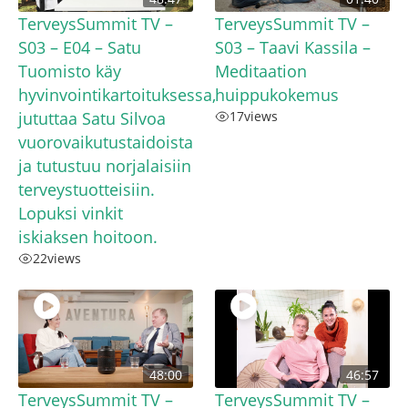
TerveysSummit TV –
TerveysSummit TV –
S03 – E04 – Satu
S03 – Taavi Kassila –
Tuomisto käy
Meditaation
hyvinvointikartoituksessa,
huippukokemus
jututtaa Satu Silvoa
17
views
vuorovaikutustaidoista
ja tutustuu norjalaisiin
terveystuotteisiin.
Lopuksi vinkit
iskiaksen hoitoon.
22
views
48:00
46:57
TerveysSummit TV –
TerveysSummit TV –