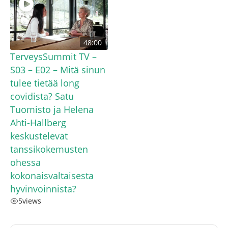
48:00
TerveysSummit TV –
S03 – E02 – Mitä sinun
tulee tietää long
covidista? Satu
Tuomisto ja Helena
Ahti-Hallberg
keskustelevat
tanssikokemusten
ohessa
kokonaisvaltaisesta
hyvinvoinnista?
5
views