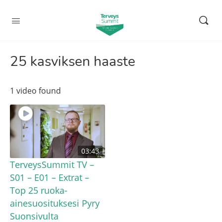
25 kasviksen haaste
1 video found
03:43
TerveysSummit TV –
S01 – E01 – Extrat –
Top 25 ruoka-
ainesuosituksesi Pyry
Suonsivulta