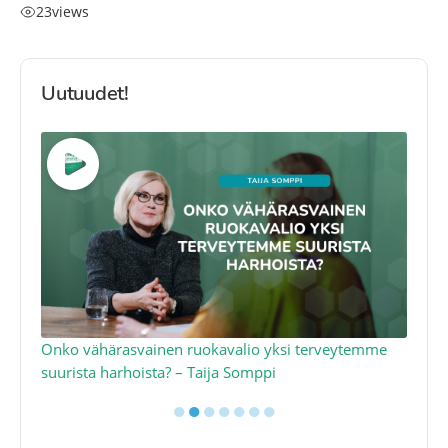
23
views
Uutuudet!
a
Onko vähärasvainen ruokavalio yksi terveytemme
Ko
suurista harhoista? – Taija Somppi
tod
●
●
●
●
●
●
●