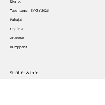
Etusivu
Tapahtuma – SYKSY 2026
Puhujat
Ohjelma
Arvonnat
Kumppanit
Sisällöt & info
TerveysSummit Podcast
Blogi – Artikkelit
Liity VIP-jäseneksi