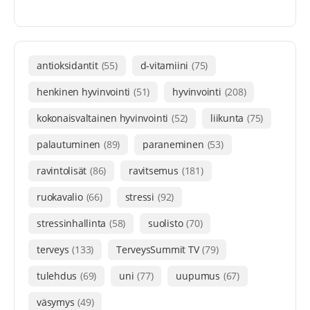
antioksidantit
(55)
d-vitamiini
(75)
henkinen hyvinvointi
(51)
hyvinvointi
(208)
kokonaisvaltainen hyvinvointi
(52)
liikunta
(75)
palautuminen
(89)
paraneminen
(53)
ravintolisät
(86)
ravitsemus
(181)
ruokavalio
(66)
stressi
(92)
stressinhallinta
(58)
suolisto
(70)
terveys
(133)
TerveysSummit TV
(79)
tulehdus
(69)
uni
(77)
uupumus
(67)
väsymys
(49)