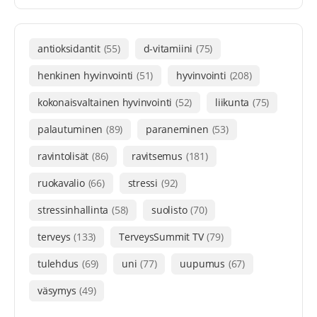
antioksidantit
(55)
d-vitamiini
(75)
henkinen hyvinvointi
(51)
hyvinvointi
(208)
kokonaisvaltainen hyvinvointi
(52)
liikunta
(75)
palautuminen
(89)
paraneminen
(53)
ravintolisät
(86)
ravitsemus
(181)
ruokavalio
(66)
stressi
(92)
stressinhallinta
(58)
suolisto
(70)
terveys
(133)
TerveysSummit TV
(79)
tulehdus
(69)
uni
(77)
uupumus
(67)
väsymys
(49)