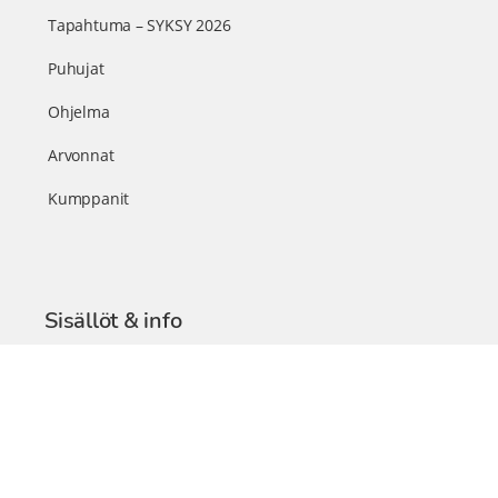
Tapahtuma – SYKSY 2026
Puhujat
Ohjelma
Arvonnat
Kumppanit
Sisällöt & info
TerveysSummit Podcast
Blogi – Artikkelit
Liity VIP-jäseneksi