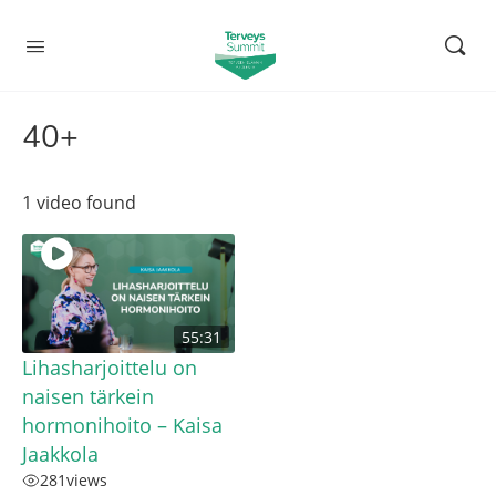
40+
1 video found
55:31
Lihasharjoittelu on
naisen tärkein
hormonihoito – Kaisa
Jaakkola
281
views