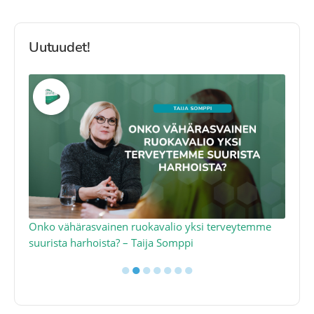
Uutuudet!
a
Onko vähärasvainen ruokavalio yksi terveytemme
Ko
suurista harhoista? – Taija Somppi
tod
●
●
●
●
●
●
●