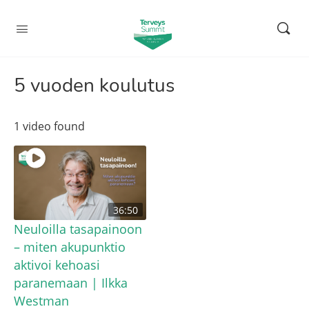
5 vuoden koulutus
1 video found
36:50
Neuloilla tasapainoon
– miten akupunktio
aktivoi kehoasi
paranemaan | Ilkka
Westman