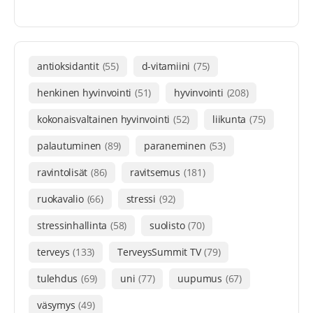
antioksidantit
(55)
d-vitamiini
(75)
henkinen hyvinvointi
(51)
hyvinvointi
(208)
kokonaisvaltainen hyvinvointi
(52)
liikunta
(75)
palautuminen
(89)
paraneminen
(53)
ravintolisät
(86)
ravitsemus
(181)
ruokavalio
(66)
stressi
(92)
stressinhallinta
(58)
suolisto
(70)
terveys
(133)
TerveysSummit TV
(79)
tulehdus
(69)
uni
(77)
uupumus
(67)
väsymys
(49)