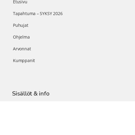
Etusivu
Tapahtuma – SYKSY 2026
Puhujat
Ohjelma
Arvonnat
Kumppanit
Sisällöt & info
TerveysSummit Podcast
Blogi – Artikkelit
Liity VIP-jäseneksi