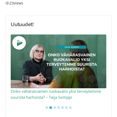
23
views
Uutuudet!
a
Onko vähärasvainen ruokavalio yksi terveytemme
Ko
suurista harhoista? – Taija Somppi
tod
●
●
●
●
●
●
●